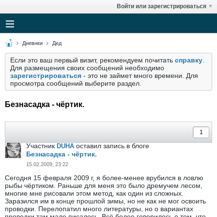
Войти или зарегистрироваться
Дневнки
Дед
Если это ваш первый визит, рекомендуем почитать
справку
.
Для размещения своих сообщений необходимо
зарегистрироваться
- это не займет много времени. Для
просмотра сообщений выберите раздел.
Безнасадка - чёртик.
Участник
оставил запись в блоге
DUHA
Безнасадка - чёртик.
15.02.2009, 23:22
Сегодня 15 февраля 2009 г, я более-менее врубился в ловлю
рыбы чёртиком. Раньше для меня это было дремучем лесом,
многие мне рисовали этом метод, как один из сложных.
Заразился им в конце прошлой зимы, но не как не мог освоить
проводки. Перелопатил много литературы, но о вариантах
проводки там мало писалось. Всё более говорилось о том, что