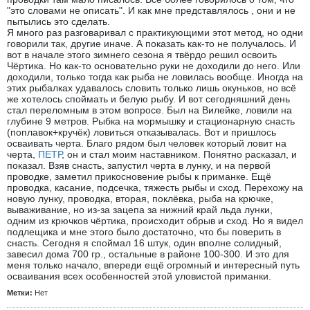
"это словами не описать". И как мне представлялось , они и не
пытылись это сделать.
Я много раз разговаривал с практикующими этот метод, но одни
говорили так, другие иначе. А показать как-то не получалось. И
вот в начале этого зимнего сезона я твёрдо решил освоить
Чёртика. Но как-то основательно руки не доходили до него. Или
доходили, только тогда как рыба не ловилась вообще. Иногда на
этих рыбалках удавалось словить только лишь окуньков, но всё
же хотелось споймать и белую рыбу. И вот сегодняшний день
стал переломным в этом вопросе. Был на Вилейке, ловили на
глубине 9 метров. Рыбка на мормышку и стационарную снасть
(поплавок+кручёк) ловиться отказывалась. Вот и пришлось
осваивать черта. Благо рядом был человек который ловит на
черта,
ПЕТР
, он и стал моим наставником. Понятно расказал, и
показал. Взяв снасть, запустил черта в лунку, и на первой
проводке, заметил прикосновение рыбы к приманке. Ещё
проводка, касание, подсечка, тяжесть рыбы и сход. Перехожу на
новую лунку, проводка, вторая, поклёвка, рыба на крючке,
вываживание, но из-за зацепа за нижний край льда лунки,
одним из крючков чёртика, происходит обрыв и сход. Но я видел
подлещика и мне этого было достаточно, что бы поверить в
снасть. Сегодня я споймал 16 штук, один вполне солидный,
завесил дома 700 гр., остальные в районе 100-300. И это для
меня только начало, впереди ещё огромный и интересный путь
осваивания всех особенностей этой уловистой приманки.
Метки:
Нет