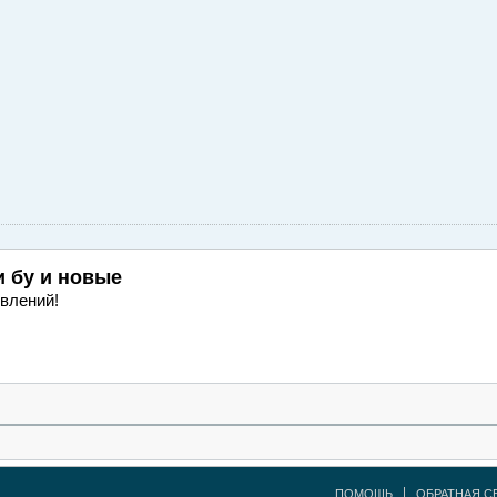
и
бу и новые
влений!
ПОМОЩЬ
ОБРАТНАЯ С