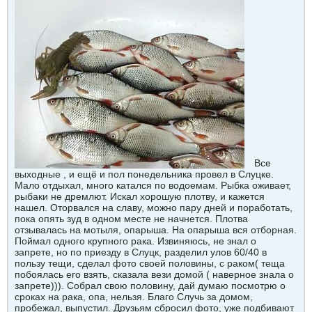
Все
выходные , и ещё и пол понедельника провел в Слуцке.
Мало отдыхал, много катался по водоемам. Рыбка оживает,
рыбаки не дремлют. Искал хорошую плотву, и кажется
нашел. Оторвался на славу, можно пару дней и поработать,
пока опять зуд в одном месте не начнется. Плотва
отзывалась на мотыля, опарыша. На опарыша вся отборная.
Поймал одного крупного рака. Извиняюсь, не знал о
запрете, но по приезду в Слуцк, разделил улов 60/40 в
пользу тещи, сделал фото своей половины, с раком( теща
побоялась его взять, сказала вези домой ( наверное знала о
запрете))). Собрал свою половину, дай думаю посмотрю о
сроках на рака, опа, нельзя. Благо Случь за домом,
пробежал, выпустил. Друзьям сбросил фото, уже подбивают