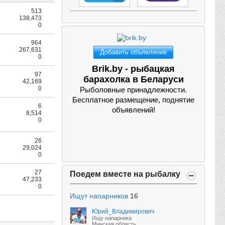
513
138,473
0
964
267,631
Добавить объявление
0
Brik.by - рыбацкая
97
барахолка в Беларуси
42,169
0
Рыболовные принадлежности.
Бесплатное размещение, поднятие
6
объявлений!
8,514
0
26
29,024
0
27
Поедем вместе на рыбалку
47,233
0
Ищут напарников
16
Юрий_Владимирович
Ищу напарника
Минская область