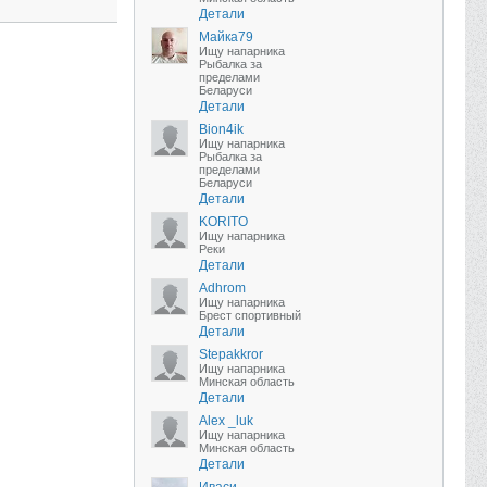
Детали
Майка79
Ищу напарника
Рыбалка за
пределами
Беларуси
Детали
Bion4ik
Ищу напарника
Рыбалка за
пределами
Беларуси
Детали
KORITO
Ищу напарника
Реки
Детали
Adhrom
Ищу напарника
Брест спортивный
Детали
Stepakkror
Ищу напарника
Минская область
Детали
Alex _luk
Ищу напарника
Минская область
Детали