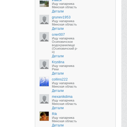
Иваси
Ищу напарника
Минская область
Детали
grunev1953
Ищу напарника
Минская область
Детали
олег007
Ищу напарника
Осиповичское
водохранилище
(Осиповичский р-
н)
Детали
Krystina
Ищу напарника
Реки
Детали
collins222
Ищу напарника
Минская область
Детали
mexanikdima
Ищу напарника
Минская область
Детали
Rik
Ищу напарника
Минская область
Детали