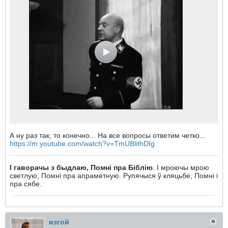
А ну раз так, то конечно... На все вопросы ответим четко...
https://m.youtube.com/watch?v=TmUBlithDIg
I гаворачы з быдлаю, Помні пра Біблію
. I мроючы мрою
светлую, Помні пра апраметную. Рупячыся ў кляцьбе, Помні і
пра сябе.
изгой