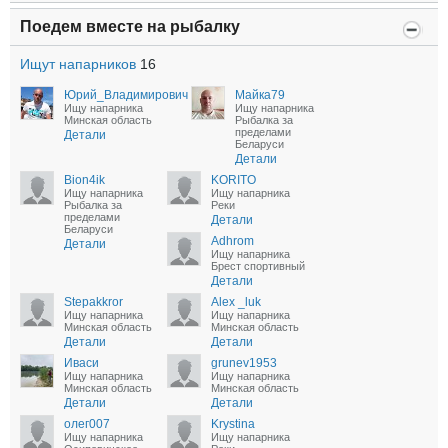
Поедем вместе на рыбалку
Ищут напарников
16
Юрий_Владимирович
Майка79
Ищу напарника
Ищу напарника
Минская область
Рыбалка за
пределами
Детали
Беларуси
Детали
Bion4ik
KORITO
Ищу напарника
Ищу напарника
Рыбалка за
Реки
пределами
Детали
Беларуси
Adhrom
Детали
Ищу напарника
Брест спортивный
Детали
Stepakkror
Alex _luk
Ищу напарника
Ищу напарника
Минская область
Минская область
Детали
Детали
Иваси
grunev1953
Ищу напарника
Ищу напарника
Минская область
Минская область
Детали
Детали
олег007
Krystina
Ищу напарника
Ищу напарника