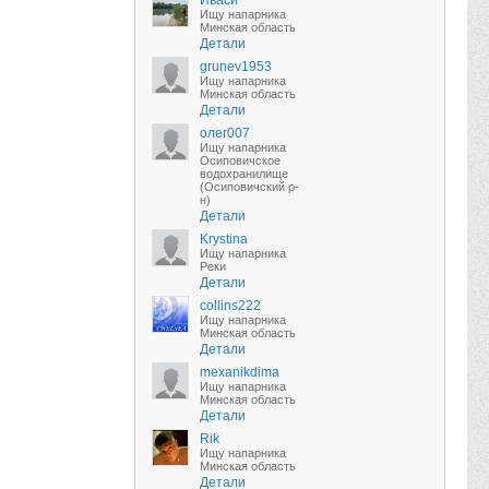
Иваси
Ищу напарника
Минская область
Детали
grunev1953
Ищу напарника
Минская область
Детали
олег007
Ищу напарника
Осиповичское
водохранилище
(Осиповичский р-
н)
Детали
Krystina
Ищу напарника
Реки
Детали
collins222
Ищу напарника
Минская область
Детали
mexanikdima
Ищу напарника
Минская область
Детали
Rik
Ищу напарника
Минская область
Детали