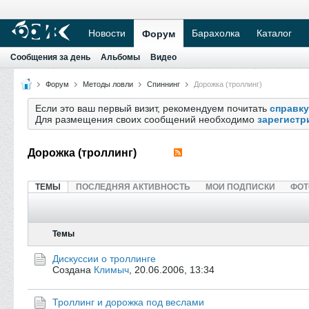
Новости
Барахолка
Каталог
Форум
Сообщения за день
Альбомы
Видео
Форум
Методы ловли
Спиннинг
Дорожка (троллинг)
Если это ваш первый визит, рекомендуем почитать
справку
Для размещения своих сообщений необходимо
зарегистр
Дорожка (троллинг)
ТЕМЫ
ПОСЛЕДНЯЯ АКТИВНОСТЬ
МОИ ПОДПИСКИ
ФОТ
Темы
Дискуссии о троллинге
Создана
Климыч
,
20.06.2006, 13:34
Троллинг и дорожка под веслами