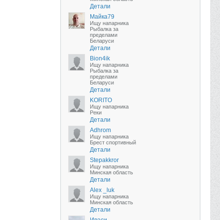
Детали
Майка79
Ищу напарника
Рыбалка за
пределами
Беларуси
Детали
Bion4ik
Ищу напарника
Рыбалка за
пределами
Беларуси
Детали
KORITO
Ищу напарника
Реки
Детали
Adhrom
Ищу напарника
Брест спортивный
Детали
Stepakkror
Ищу напарника
Минская область
Детали
Alex _luk
Ищу напарника
Минская область
Детали