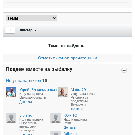
Фильтр
Темы не найдены.
Отметить канал прочитанным
Поедем вместе на рыбалку
Ищут напарников
16
Юрий_Владимирович
Майка79
Ищу напарника
Ищу напарника
Минская область
Рыбалка за
пределами
Детали
Беларуси
Детали
Bion4ik
KORITO
Ищу напарника
Ищу напарника
Рыбалка за
Реки
пределами
Детали
Беларуси
Adhrom
Детали