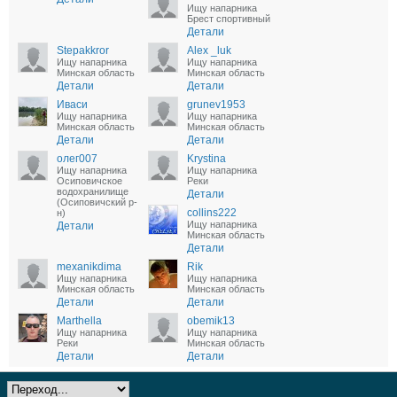
Ищу напарника
Брест спортивный
Детали
Stepakkror
Alex _luk
Ищу напарника
Ищу напарника
Минская область
Минская область
Детали
Детали
Иваси
grunev1953
Ищу напарника
Ищу напарника
Минская область
Минская область
Детали
Детали
олег007
Krystina
Ищу напарника
Ищу напарника
Осиповичское
Реки
водохранилище
Детали
(Осиповичский р-
collins222
н)
Ищу напарника
Детали
Минская область
Детали
mexanikdima
Rik
Ищу напарника
Ищу напарника
Минская область
Минская область
Детали
Детали
Marthella
obemik13
Ищу напарника
Ищу напарника
Реки
Минская область
Детали
Детали