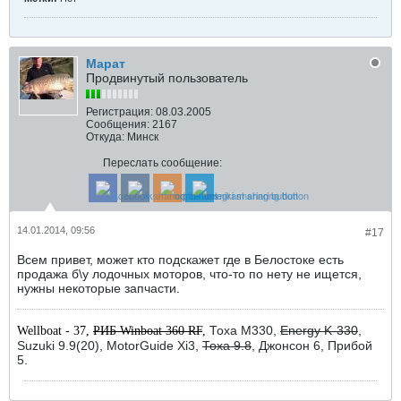
Марат
Продвинутый пользователь
Регистрация:
08.03.2005
Сообщения:
2167
Откуда:
Минск
Переслать сообщение:
14.01.2014, 09:56
#17
Всем привет, может кто подскажет где в Белостоке есть
продажа б\у лодочных моторов, что-то по нету не ищется,
нужны некоторые запчасти.
Тоха М330,
Energy K-330
,
Wellboat - 37,
РИБ Winboat 360 RF
,
Suzuki 9.9(20), MotorGuide Xi3,
Тоха 9.8
, Джонсон 6, Прибой
5.