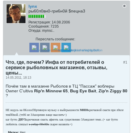
lynx
ры60л0вн0-гри6н0й $пецна3
Регистрация:
14.08.2006
Сообщения:
7235
Откуда:
mynsc..
Переслать сообщение:
Что, где, почем? Инфа от потребителей о
#1
сервисе рыболовных магазинов, отзывы,
цены...
14.05.2011, 18:13
Почём там в магазине Рыболов в ТЦ "Пассаж" воблеры
Owner C'ultiva
Rip'n Minnow 65
,
Bug Eye Bait
,
Zip'n Ziggy 80
?
НЕ ведусь на 0КолосП0ртивную мульку о выйгрышности
М0Н0
крючковой снасти при л0вле
темП0вой..(чт06 не 3Ашоренно ваще мыслитъ=)
каг бутто
ДВУХ
крючковая снасть афигеть как существенно 3Амедляет темп..(+ каг бутто
лю6итель спешыт
к ух0ду П0е3Dа
скарее налавить=)
Метки:
Нет