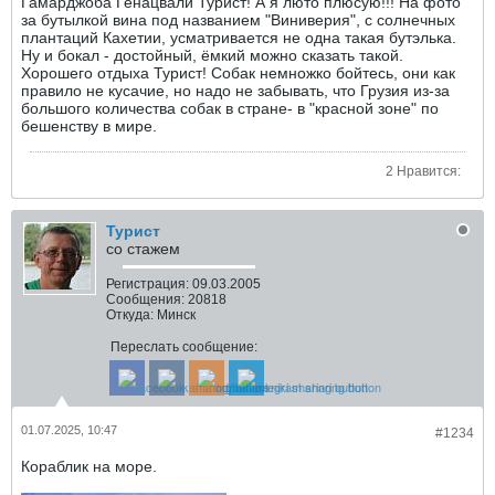
Гамарджоба Генацвали Турист! А я люто плюсую!!! На фото
за бутылкой вина под названием "Виниверия", с солнечных
плантаций Кахетии, усматривается не одна такая бутэлька.
Ну и бокал - достойный, ёмкий можно сказать такой.
Хорошего отдыха Турист! Собак немножко бойтесь, они как
правило не кусачие, но надо не забывать, что Грузия из-за
большого количества собак в стране- в "красной зоне" по
бешенству в мире.
2 Нравится:
Турист
со стажем
Регистрация:
09.03.2005
Сообщения:
20818
Откуда:
Минск
Переслать сообщение:
01.07.2025, 10:47
#1234
Кораблик на море.