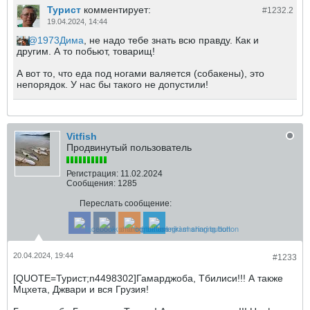
Турист
комментирует:
#1232.
2
19.04.2024, 14:44
1973Дима
, не надо тебе знать всю правду. Как и
другим. А то побьют, товарищ!
А вот то, что еда под ногами валяется (собакены), это
непорядок. У нас бы такого не допустили!
Vitfish
Продвинутый пользователь
Регистрация:
11.02.2024
Сообщения:
1285
Переслать сообщение:
20.04.2024, 19:44
#1233
[QUOTE=Турист;n4498302]Гамарджоба, Тбилиси!!! А также
Мцхета, Джвари и вся Грузия!