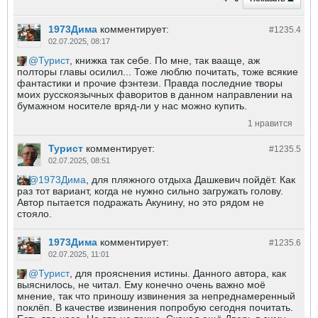
1973Дима
комментирует:
#1235.
4
02.07.2025, 08:17
Турист
, книжка так себе. По мне, так вааще, аж
полторы главы осилил... Тоже люблю почитать, тоже всякие
фантастики и прочие фэнтези. Правда последние творы
моих русскоязычных фаворитов в данном направлении на
бумажном носителе вряд-ли у нас можно купить.
1 нравится
Турист
комментирует:
#1235.
5
02.07.2025, 08:51
1973Дима
, для пляжного отдыха Дашкевич пойдёт. Как
раз тот вариант, когда не нужно сильно загружать голову.
Автор пытается подражать Акунину, но это рядом не
стояло.
1973Дима
комментирует:
#1235.
6
02.07.2025, 11:01
Турист
, для прояснения истины. Данного автора, как
выяснилось, не читал. Ему конечно очень важно моё
мнение, так что приношу извинения за непреднамеренный
поклёп. В качестве извинения попробую сегодня почитать.