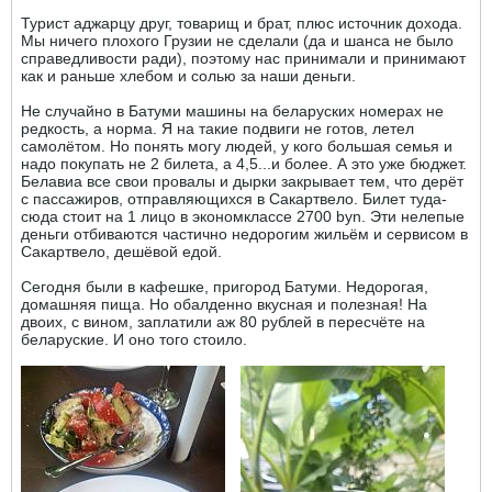
Турист аджарцу друг, товарищ и брат, плюс источник дохода.
Мы ничего плохого Грузии не сделали (да и шанса не было
справедливости ради), поэтому нас принимали и принимают
как и раньше хлебом и солью за наши деньги.
Не случайно в Батуми машины на беларуских номерах не
редкость, а норма. Я на такие подвиги не готов, летел
самолётом. Но понять могу людей, у кого большая семья и
надо покупать не 2 билета, а 4,5...и более. А это уже бюджет.
Белавиа все свои провалы и дырки закрывает тем, что дерёт
с пассажиров, отправляющихся в Сакартвело. Билет туда-
сюда стоит на 1 лицо в экономклассе 2700 byn. Эти нелепые
деньги отбиваются частично недорогим жильём и сервисом в
Сакартвело, дешёвой едой.
Сегодня были в кафешке, пригород Батуми. Недорогая,
домашняя пища. Но обалденно вкусная и полезная! На
двоих, с вином, заплатили аж 80 рублей в пересчёте на
беларуские. И оно того стоило.