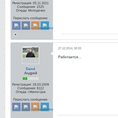
Регистрация:
05.11.2011
Сообщения:
1525
Откуда:
Молодечно
Переслать сообщение:
27.12.2014, 00:33
Работается...
Dand
Андрей
Регистрация:
28.03.2009
Сообщения:
8112
Откуда:
г.Минск Цна
Переслать сообщение: