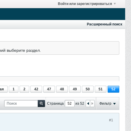
Войти или зарегистрироваться
Расширенный поиск
ний выберите раздел.
ая
1
2
42
47
48
49
50
51
52
Страница
из 52
Фильтр
#1