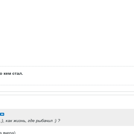
о кем стал.
 как жизнь, где рыбачил :) ?
а вчера)