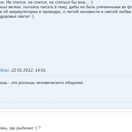
 Не спится, не спится, не спиться бы мне... :)
ых ветках, пытаясь писать в тему, дабы не быть уличенными во флу
м об аккумуляторах и проводах, о лютой ненависти и святой любв
здоровья хватит :)
ь
Bobr
;
22.01.2012, 14:01
.
ошь - это роскошь человеческого общения.
знь, где рыбачил :) ?