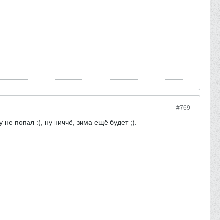
#769
не попал :(, ну ниччё, зима ещё будет ;).