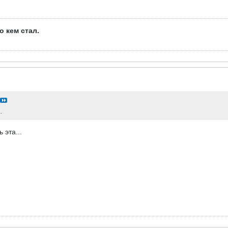
о кем стал.
.
 эта...