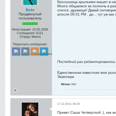
Бессонница крыльями машет в окне,
Много общаемся за полночь в разн
Bobr
спится, дружище! Давай поговори
Продвинутый
апосля 00.01 PM , до... тут уж как 
пользователь
Регистрация:
15.05.2006
Сообщения:
6221
Откуда:
Минск
Переслать сообщение:
Последний раз редактировалос
Единственная известная мне роск
Экзюпери.
Метки:
Нет
17.12.2014, 00:24
Привет Саша Четвертной ;), как жи