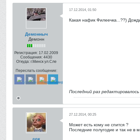
17.12.2014, 01:50
Какая нафик Филеечка...??) Дождь
Демонныч
Демонн
Регистрация:
17.02.2009
Сообщения:
4430
Откуда:
г.Минск ул.Сле
Переслать сообщение:
Последний раз редактировалос
27.12.2014, 00:25
Может есть кому не спится ?
Последние полугодие и так не в м
сок