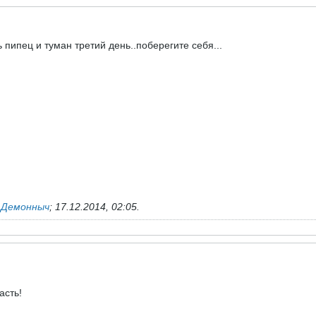
 пипец и туман третий день..поберегите себя...
ь
Демонныч
;
17.12.2014, 02:05
.
асть!