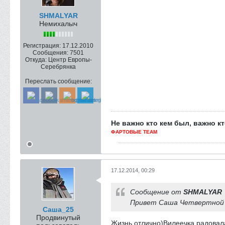
SHMALYAR
Немихалыч
Регистрация:
17.12.2010
Сообщения:
7501
Откуда:
Центр Европы-
Серебрянка
Переслать сообщение:
Не важно кто кем был, важно кт
ФАРТОВЫЕ TEAM
17.12.2014, 00:29
Сообщение от
SHMALYAR
Привет Саша Четвертной ;),
Саша_25
Продвинутый
Жизнь отлично)Вилеечка,радовал