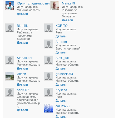
Юрий_Владимирович
Майка79
Ищу напарника
Ищу напарника
Минская область
Рыбалка за
пределами
Детали
Беларуси
Детали
Bion4ik
KORITO
Ищу напарника
Ищу напарника
Рыбалка за
Реки
пределами
Детали
Беларуси
Adhrom
Детали
Ищу напарника
Брест спортивный
Детали
Stepakkror
Alex _luk
Ищу напарника
Ищу напарника
Минская область
Минская область
Детали
Детали
Иваси
grunev1953
Ищу напарника
Ищу напарника
Минская область
Минская область
Детали
Детали
олег007
Krystina
Ищу напарника
Ищу напарника
Осиповичское
Реки
водохранилище
Детали
(Осиповичский р-
collins222
н)
Ищу напарника
Детали
Минская область
Детали