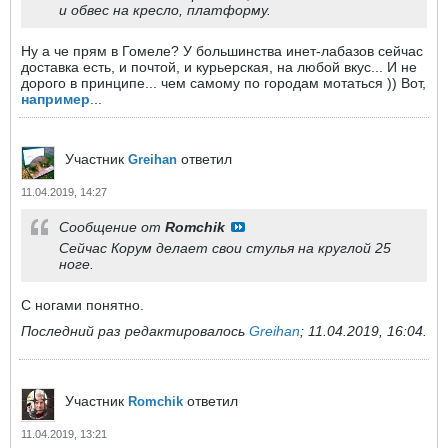
и обвес на кресло, платформу.
Ну а че прям в Гомеле? У большинства инет-лабазов сейчас
доставка есть, и почтой, и курьерская, на любой вкус... И не
дорого в принципе... чем самому по городам мотаться )) Вот,
например
...
Участник
ответил
Greihan
11.04.2019, 14:27
Сообщение от
Romchik
Сейчас Корум делает свои стулья на круглой 25
ноге.
С ногами понятно.
Последний раз редактировалось
Greihan
;
11.04.2019, 16:04
.
Участник
ответил
Romchik
11.04.2019, 13:21