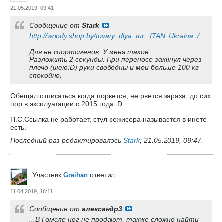
21.05.2019, 09:41
Сообщение от
Stark
http://woody.shop.by/tovary_dlya_tur...ITAN_Ukraina_/
Для не спортсменов. У меня такое.
Разложить 2 секунды. При переносе закинул через
плечо (шею:D) руки свободны и мои больше 100 кг
спокойно.
Обещал отписаться когда порвется, не рвется зараза, до сих
пор в эксплуатации с 2015 года.:D.
П.С.Ссылка не работает, стул режисера называется в инете
есть.
Последний раз редактировалось
Stark
;
21.05.2019, 09:47
.
Участник
ответил
Greihan
11.04.2019, 16:11
Сообщение от
александр3
...В Гомеле ног не продают, также сложно найти