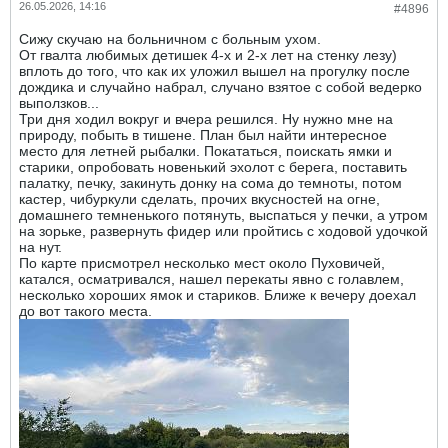
26.05.2026, 14:16
#4896
Сижу скучаю на больничном с больным ухом.
От гвалта любимых детишек 4-х и 2-х лет на стенку лезу)
вплоть до того, что как их уложил вышел на прогулку после
дождика и случайно набрал, случано взятое с собой ведерко
выползков...
Три дня ходил вокруг и вчера решился. Ну нужно мне на
природу, побыть в тишене. План был найти интересное
место для летней рыбалки. Покататься, поискать ямки и
старики, опробовать новенький эхолот с берега, поставить
палатку, печку, закинуть донку на сома до темноты, потом
кастер, чибуркули сделать, прочих вкусностей на огне,
домашнего темненького потянуть, выспаться у печки, а утром
на зорьке, развернуть фидер или пройтись с ходовой удочкой
на нут.
По карте присмотрел несколько мест около Пуховичей,
катался, осматривался, нашел перекаты явно с голавлем,
несколько хороших ямок и стариков. Ближе к вечеру доехал
до вот такого места.