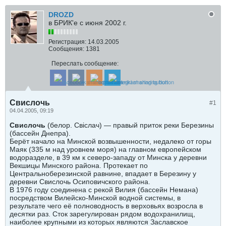
DROZD
в БРИК'е с июня 2002 г.
Регистрация:
14.03.2005
Сообщения:
1381
Переслать сообщение:
Свислочь
#1
04.04.2005, 09:19
Свислочь
(белор. Свіслач) — правый приток реки Березины
(бассейн Днепра).
Берёт начало на Минской возвышенности, недалеко от горы
Маяк (335 м над уровнем моря) на главном европейском
водоразделе, в 39 км к северо-западу от Минска у деревни
Векшицы Минского района. Протекает по
Центральноберезинской равнине, впадает в Березину у
деревни Свислочь Осиповичского района.
В 1976 году соединена с рекой Вилия (бассейн Немана)
посредством Вилейско-Минской водной системы, в
результате чего её полноводность в верховьях возросла в
десятки раз. Сток зарегулирован рядом водохранилищ,
наиболее крупными из которых являются Заславское