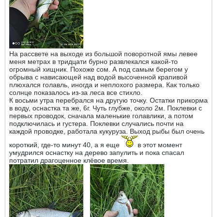
На рассвете на выходе из большой поворотной ямы левее
меня метрах в тридцати бурно развлекался какой-то
огромный хищник. Похоже сом. А под самым берегом у
обрыва с нависающей над водой высоченной крапивой
плюхался голавль, иногда и неплохого размера. Как только
солнце показалось из-за леса все стихло.
К восьми утра перебрался на другую точку. Остатки прикорма
в воду, оснастка та же, 6г. Чуть глубже, около 2м. Поклевки с
первых проводок, сначала маленькие голавлики, а потом
подключилась и густера. Поклевки случались почти на
каждой проводке, работала кукуруза. Выход рыбы был очень
короткий, где-то минут 40, а я еще
в этот момент
умудрился оснастку на дерево запулить и пока спасал
потратил драгоценное клёвое время.