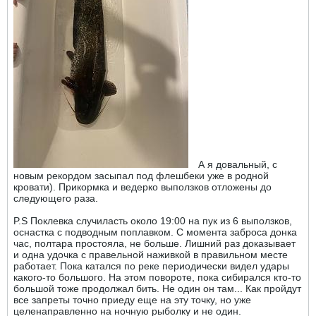
А я довальный, с
новым рекордом засыпал под флешбеки уже в родной
кровати). Прикормка и ведерко выползков отложены до
следующего раза.
P.S Поклевка случиласть около 19:00 на пук из 6 выползков,
оснастка с подводным поплавком. С момента заброса донка
час, полтара простояла, не больше. Лишний раз доказывает
и одна удочка с правельной наживкой в правильном месте
работает. Пока катался по реке периодически видел удары
какого-то большого. На этом повороте, пока сибирался кто-то
большой тоже продолжал бить. Не один он там... Как пройдут
все запреты точно приеду еще на эту точку, но уже
целенаправленно на ночную рыболку и не один.