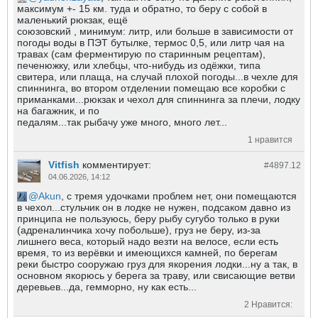
максимум +- 15 км. туда и обратно, то беру с собой в
маленький рюкзак, ещё
союзовский , минимум: литр, или больше в зависимости от
погоды воды в ПЭТ бутылке, термос 0,5, или литр чая на
травах (сам ферментирую по старинным рецептам),
печенюжку, или хлебцы, что-нибудь из одёжки, типа
свитера, или плаща, на случай плохой погоды...в чехле для
спиннинга, во втором отделении помещаю все коробки с
приманками...рюкзак и чехол для спиннинга за плечи, лодку
на багажник, и по
педалям...так рыбачу уже много, много лет...
1 нравится
Vitfish
комментирует:
#4897.
12
04.06.2026, 14:12
Akun
, с тремя удочками проблем нет, они помещаются
в чехол...стульчик он в лодке не нужен, подсаком давно из
принципа не пользуюсь, беру рыбу сугубо только в руки
(адреналинчика хочу побольше), груз не беру, из-за
лишнего веса, который надо везти на велосе, если есть
время, то из верёвки и имеющихся камней, по берегам
реки быстро сооружаю груз для якорения лодки...ну а так, в
основном якорюсь у берега за траву, или свисающие ветви
деревьев...да, гемморно, ну как есть...
2 Нравится: