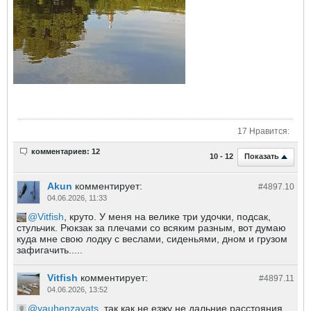
17 Нравится:
комментариев: 12
Показать
10 - 12
Akun
комментирует:
#4897.
10
04.06.2026, 11:33
Vitfish
, круто. У меня на велике три удочки, подсак,
стульчик. Рюкзак за плечами со всяким разным, вот думаю
куда мне свою лодку с веслами, сиденьями, дном и грузом
зафигачить.....
Vitfish
комментирует:
#4897.
11
04.06.2026, 13:52
yauhenzayats
, так как не езжу не дальние расстояния,