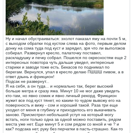
Ну и начал обустраиваться: эхолот паказал яму на почти 5 м,
с выходом обратки под кустом слева на фото, первым делом
донку на сома туда под куст и зарядил, зря что ли выползков
собирал. Развернул кресло, палаточку поставил,
раскладушку и печку собрал. Пошелся по окресностям еще 2
интересных повотора чуть дальше увидел, интересные
старики и заводи тоже есть. Бекасов по поднимал по
берегам. Вернулся, упал в кресло делаю ПШШШ пивом, а в
ответ дзынь и фрикцион!
Подсак не развернут...
Я на себя, а он туда... и нормально так, берег высокий
больше метра и сразу яма. Минут 10 не мог даже увидеть
кто-там, но явно сомик и явно личный рекорд. Фрикцион
жужит все под куст тянет, но каким-то чудом вывожу его на
поверхность и вижу - сом и хороший такой. Раза три еще
уходил от меня в глубину и приходилось его выкачивать
заново. Присмотрел небольшой уступ на который могу
встать, ноги только одна за одной можно поставить, рядом
места уже нет. Еще минут 5 и сом рядом со мной и че ? и
как? подсака нет, руку без перчатки в пасть-страшно. Как-то