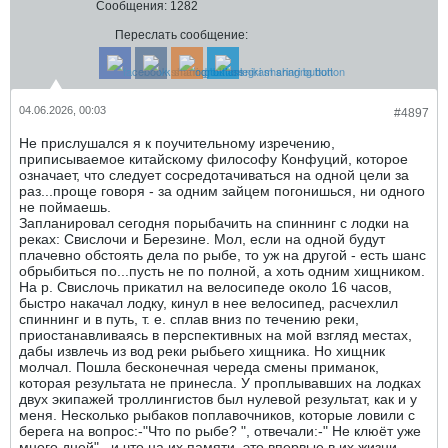
Сообщения:
1282
Переслать сообщение:
04.06.2026, 00:03
#4897
Не прислушался я к поучительному изречению,
приписываемое китайскому философу Конфуций, которое
означает, что следует сосредотачиваться на одной цели за
раз...проще говоря - за одним зайцем погонишься, ни одного
не поймаешь.
Запланировал сегодня порыбачить на спиннинг с лодки на
реках: Свислочи и Березине. Мол, если на одной будут
плачевно обстоять дела по рыбе, то уж на другой - есть шанс
обрыбиться по...пусть не по полной, а хоть одним хищником.
На р. Свислочь прикатил на велосипеде около 16 часов,
быстро накачал лодку, кинул в нее велосипед, расчехлил
спиннинг и в путь, т. е. сплав вниз по течению реки,
приостанавливаясь в перспективных на мой взгляд местах,
дабы извлечь из вод реки рыбьего хищника. Но хищник
молчал. Пошла бесконечная череда смены приманок,
которая результата не принесла. У проплывавших на лодках
двух экипажей троллингистов был нулевой результат, как и у
меня. Несколько рыбаков поплавочников, которые ловили с
берега на вопрос:-"Что по рыбе? ", отвечали:-" Не клюëт уже
много дней"...и что на их памяти, это впервые в их жизни.