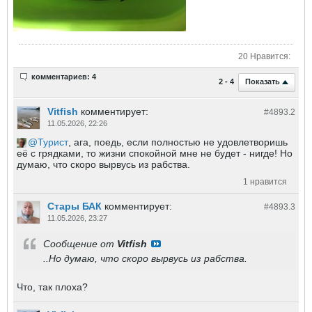
20 Нравится:
комментариев: 4
Показать
2 - 4
Vitfish
комментирует:
#4893.
2
11.05.2026, 22:26
Турист
, ага, поедь, если полностью не удовлетворишь
еë с грядками, то жизни спокойной мне не будет - нигде! Но
думаю, что скоро вырвусь из рабства.
1 нравится
Стары БАК
комментирует:
#4893.
3
11.05.2026, 23:27
Сообщение от
Vitfish
..Но думаю, что скоро вырвусь из рабства.
Что, так плоха?