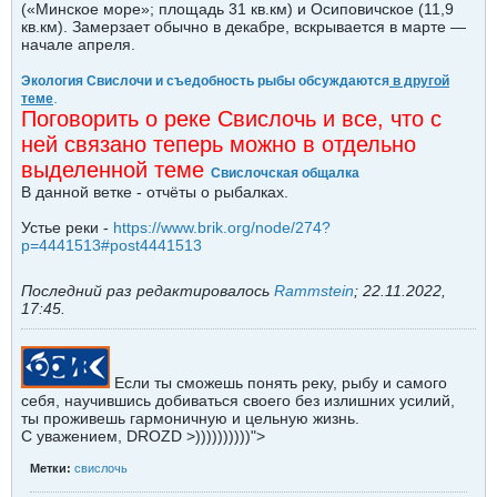
(«Минское море»; площадь 31 кв.км) и Осиповичское (11,9
кв.км). Замерзает обычно в декабре, вскрывается в марте —
начале апреля.
Экология Свислочи и съедобность рыбы обсуждаются
в другой
.
теме
Поговорить о реке Свислочь и все, что с
ней связано теперь можно в отдельно
выделенной теме
Свислочская общалка
В данной ветке - отчёты о рыбалках.
Устье реки -
https://www.brik.org/node/274?
p=4441513#post4441513
Последний раз редактировалось
Rammstein
;
22.11.2022,
17:45
.
Если ты сможешь понять реку, рыбу и самого
себя, научившись добиваться своего без излишних усилий,
ты проживешь гармоничную и цельную жизнь.
С уважением, DROZD >))))))))))">
Метки:
свислочь