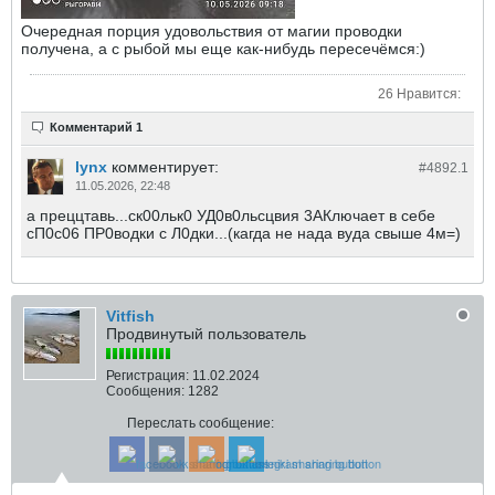
Очередная порция удовольствия от магии проводки
получена, а с рыбой мы еще как-нибудь пересечёмся:)
26 Нравится:
Комментарий 1
lynx
комментирует:
#4892.
1
11.05.2026, 22:48
а преццтавь...ск00льк0 УД0в0льсцвия 3АКлючает в себе
сП0с06 ПР0водки с Л0дки...(кагда не нада вуда свыше 4м=)
Vitfish
Продвинутый пользователь
Регистрация:
11.02.2024
Сообщения:
1282
Переслать сообщение: