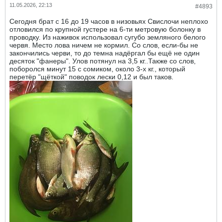
11.05.2026, 22:13
#4893
Сегодня брат с 16 до 19 часов в низовьях Свислочи неплохо
отловился по крупной густере на 6-ти метровую болонку в
проводку. Из наживок использовал сугубо земляного белого
червя. Место лова ничем не кормил. Со слов, если-бы не
закончились черви, то до темна надëргал бы ещë не один
десяток "фанеры". Улов потянул на 3,5 кг..Также со слов,
поборолся минут 15 с сомиком, около 3-х кг., который
перетëр "щëткой" поводок лески 0,12 и был таков.