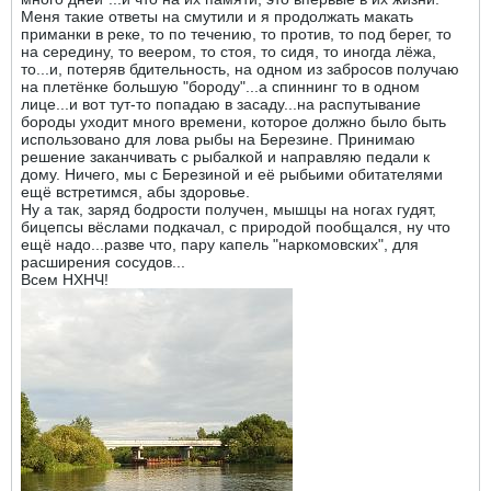
Меня такие ответы на смутили и я продолжать макать
приманки в реке, то по течению, то против, то под берег, то
на середину, то веером, то стоя, то сидя, то иногда лëжа,
то...и, потеряв бдительность, на одном из забросов получаю
на плетëнке большую "бороду"...а спиннинг то в одном
лице...и вот тут-то попадаю в засаду...на распутывание
бороды уходит много времени, которое должно было быть
использовано для лова рыбы на Березине. Принимаю
решение заканчивать с рыбалкой и направляю педали к
дому. Ничего, мы с Березиной и еë рыбьими обитателями
ещё встретимся, абы здоровье.
Ну а так, заряд бодрости получен, мышцы на ногах гудят,
бицепсы вëслами подкачал, с природой пообщался, ну что
ещё надо...разве что, пару капель "наркомовских", для
расширения сосудов...
Всем НХНЧ!