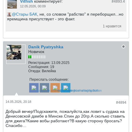
Vitfish
комментирует:
#4893.
4
12.05.2026, 00:09
Стары БАК
, не, со словом "рабство" я переборщил...но
яремщина присутствует - это факт.
1 нравится
Danik Pyatryshka
Новичок
Регистрация:
13.09.2025
Сообщения:
19
Откуда:
Вилейка
Переслать сообщение:
14.05.2026, 20:18
#4894
Добрый вечер!Подскажите, пожалуйста,как ловит ь судака на
Денисовской дамбе в Минске.Спин до 20гр.А сколько ставить
для джига?Какие вобы работают?В какую сторону бросать?
Спасибо…