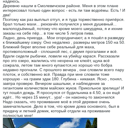
надеюсь.
Деревню нашли в Смолевичском районе. Меня в этом плане
интересовал только один вопрос - есть ли там водоёмы. Есть ! И
два!
Поэтому как раз выплыл отгул, и я туда торжественно припёрся.
Брал только махи... рюкзачёк получился у меня душевный...
малоподъёмный, потому что кроме моего шмурдяка, я и ихние
заказы на себе пёр... в том числе 5 литров пива.
Ладно, день приезда... Мои огородничают, а я пошёл в разведку
к ближайшему озеру. Оно недалеко , размеры метров 150 на 50.
Ближний берег вполне себе реальный для маха,
противоположный - сплошной лес, с двумя прогалами и всё.
Вдали сидели рыбачки, ловили на убийцу карася. Рассказали
про это озеро, жалились что нехрена не клюёт, щука всё
сожрала, летом там много купаются,но хорошо что бобра
недавно прогнали. С прошлого вечера , они словили всего пару
плоток, и собственно всё. Правда при мне словили тоже
хорошую - на грамм эдак 180. Глубина - никакая. Ясно , понял,
завтра проверю. Вечером шашлыки, и наблюдение за
гигантским количеством майских жуков. Прикольное зрелище! И
тут пошёл дождь. Я проснулся от будильника в 4.50, а он ещё
идёт... Но через 15 минут... ура! - он наконец-то закончился
Надо сказать, что проживание моё в этой деревне очень
замечательное. Дело в том, что кроме дома основного, был в
придачу и летний домик, который отдали на проживание
полностью мне!