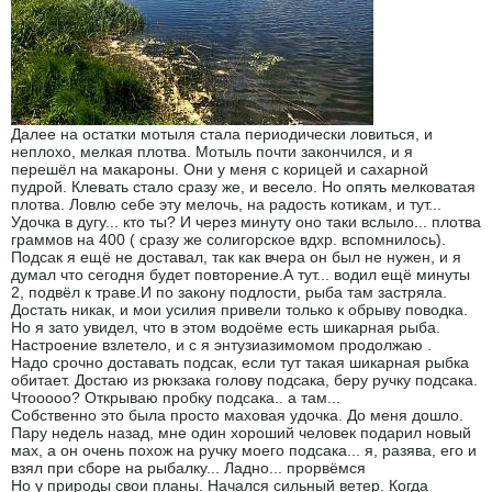
Далее на остатки мотыля стала периодически ловиться, и
неплохо, мелкая плотва. Мотыль почти закончился, и я
перешёл на макароны. Они у меня с корицей и сахарной
пудрой. Клевать стало сразу же, и весело. Но опять мелковатая
плотва. Ловлю себе эту мелочь, на радость котикам, и тут...
Удочка в дугу... кто ты? И через минуту оно таки вслыло... плотва
граммов на 400 ( сразу же солигорское вдхр. вспомнилось).
Подсак я ещё не доставал, так как вчера он был не нужен, и я
думал что сегодня будет повторение.А тут... водил ещё минуты
2, подвёл к траве.И по закону подлости, рыба там застряла.
Достать никак, и мои усилия привели только к обрыву поводка.
Но я зато увидел, что в этом водоёме есть шикарная рыба.
Настроение взлетело, и с я энтузиазимомом продолжаю .
Надо срочно доставать подсак, если тут такая шикарная рыбка
обитает. Достаю из рюкзака голову подсака, беру ручку подсака.
Чтооооо? Открываю пробку подсака.. а там...
Собственно это была просто маховая удочка. До меня дошло.
Пару недель назад, мне один хороший человек подарил новый
мах, а он очень похож на ручку моего подсака... я, разява, его и
взял при сборе на рыбалку... Ладно... прорвёмся
Но у природы свои планы. Начался сильный ветер. Когда