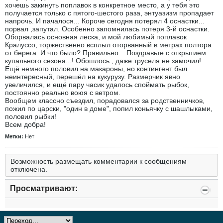
хочешь закинуть поплавок в конкретное место, а у тебя это
получается только с пятого-шестого раза, энтуазизм пропадает
напрочь. И пачалося... Короче сегодня потерял 4 оснастки...
порвал ,запутал. Особенно запомнилась потеря 3-й оснастки.
Оборвалась основная леска, и мой любимый поплавок
Кралуссо, торжественно всплыл оторванный в метрах полтора
от берега. И что было? Правильно... Поздравьте с открытием
купального сезона...! Обошлось , даже труселя не замочил!
Ещё немного половил на макароны, но контингент был
неинтересный, перешёл на кукурузу. Размерчик явно
увеличился, и ещё пару часик удалось споймать рыбок,
постоянно реально воюя с ветром.
Вообщем классно съездил, порадовался за родственничков,
пожил по царски, "один в доме", попил коньячку с шашлыками,
половил рыбки!
Всем добра!
Метки:
Нет
Возможность размещать комментарии к сообщениям
отключена.
Просматривают: