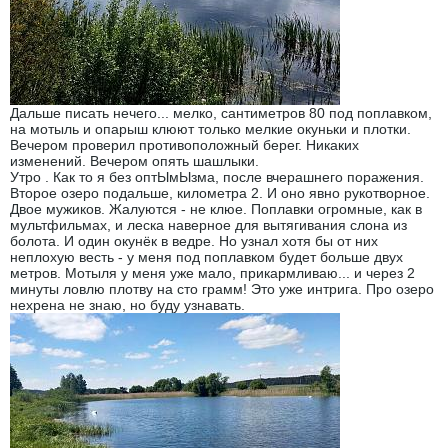
Дальше писать нечего... мелко, сантиметров 80 под поплавком,
на мотыль и опарыш клюют только мелкие окуньки и плотки.
Вечером проверил противоположный берег. Никаких
изменений. Вечером опять шашлыки.
Утро . Как то я без оптЫмЫзма, после вчерашнего поражения.
Второе озеро подальше, километра 2. И оно явно рукотворное.
Двое мужиков. Жалуются - не клюе. Поплавки огромные, как в
мультфильмах, и леска наверное для вытягивания слона из
болота. И один окунёк в ведре. Но узнал хотя бы от них
неплохую весть - у меня под поплавком будет больше двух
метров. Мотыля у меня уже мало, прикармливаю... и через 2
минуты ловлю плотву на сто грамм! Это уже интрига. Про озеро
нехрена не знаю, но буду узнавать.