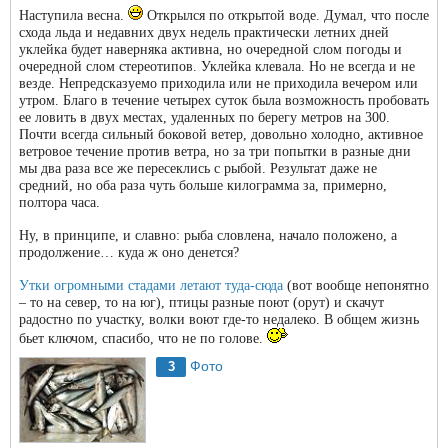
Наступила весна.
Открылся по открытой воде. Думал, что после
схода льда и недавних двух недель практически летних дней
уклейка будет наверняка активна, но очередной слом погоды и
очередной слом стереотипов. Уклейка клевала. Но не всегда и не
везде. Непредсказуемо приходила или не приходила вечером или
утром. Благо в течение четырех суток была возможность пробовать
ее ловить в двух местах, удаленных по берегу метров на 300.
Почти всегда сильный боковой ветер, довольно холодно, активное
ветровое течение против ветра, но за три попытки в разные дни
мы два раза все же пересеклись с рыбой. Результат даже не
средний, но оба раза чуть больше килограмма за, примерно,
полтора часа.
Ну, в принципе, и славно: рыба словлена, начало положено, а
продолжение… куда ж оно денется?
Утки огромными стадами летают туда-сюда
(вот вообще непонятно
– то на север, то на юг), птицы разные поют (орут) и скачут
радостно по участку, волки воют где-то недалеко. В общем жизнь
бьет ключом, спасибо, что не по голове.
Фото
3