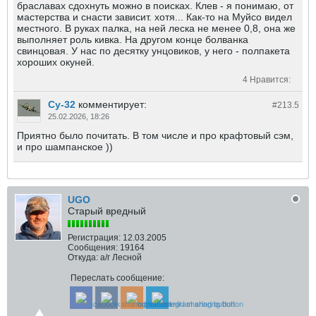
браславах сдохнуть можно в поисках. Клев - я понимаю, от
мастерства и снасти зависит. хотя... Как-то на Муйсо видел
местного. В руках палка, на ней леска не менее 0,8, она же
выполняет роль кивка. На другом конце болванка
свинцовая. У нас по десятку унцовиков, у него - полпакета
хороших окуней.
4 Нравится:
Су-32
комментирует:
#213.
5
25.02.2026, 18:26
Приятно было почитать. В том числе и про крафтовый сэм,
и про шампанское ))
UGO
Старый вредный
Регистрация:
12.03.2005
Сообщения:
19164
Откуда:
а/г Лесной
Переслать сообщение: