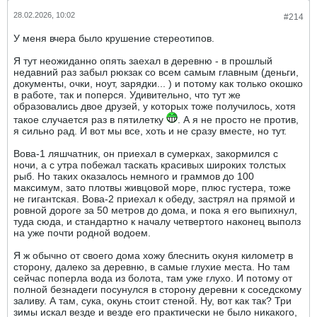
28.02.2026, 10:02
#214
У меня вчера было крушение стереотипов.
Я тут неожиданно опять заехал в деревню - в прошлый
недавний раз забыл рюкзак со всем самым главным (деньги,
документы, очки, ноут, зарядки... ) и потому как только окошко
в работе, так и поперся. Удивительно, что тут же
образовались двое друзей, у которых тоже получилось, хотя
такое случается раз в пятилетку
. А я не просто не против,
я сильно рад. И вот мы все, хоть и не сразу вместе, но тут.
Вова-1 ляшчатник, он приехал в сумерках, закормился с
ночи, а с утра побежал таскать красивых широких толстых
рыб. Но таких оказалось немного и граммов до 100
максимум, зато плотвы живцовой море, плюс густера, тоже
не гигантская. Вова-2 приехал к обеду, застрял на прямой и
ровной дороге за 50 метров до дома, и пока я его выпихнул,
туда сюда, и стандартно к началу четвертого наконец выполз
на уже почти родной водоем.
Я ж обычно от своего дома хожу блеснить окуня километр в
сторону, далеко за деревню, в самые глухие места. Но там
сейчас поперла вода из болота, там уже глухо. И потому от
полной безнадеги посунулся в сторону деревни к соседскому
заливу. А там, сука, окунь стоит стеной. Ну, вот как так? Три
зимы искал везде и везде его практически не было никакого,