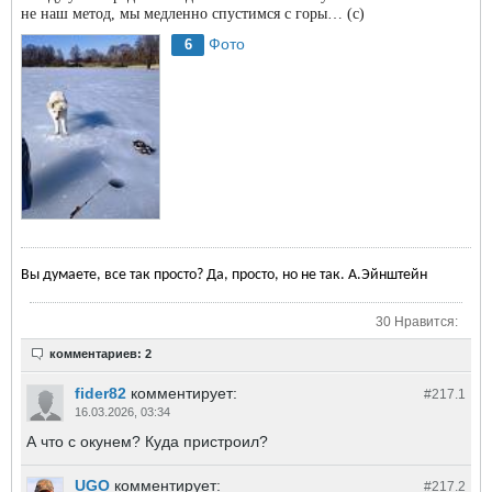
не наш метод, мы медленно спустимся с горы… (с)
Фото
6
Вы думаете, все так просто? Да, просто, но не так. А.Эйнштейн
30 Нравится:
комментариев: 2
fider82
комментирует:
#217.
1
16.03.2026, 03:34
А что с окунем? Куда пристроил?
UGO
комментирует:
#217.
2