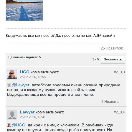
Вы думаете, все так просто? Да, просто, но не так. А.Эйнштейн
25 Нравится:
комментариев: 5
Показать
3 - 5
UGO
комментирует:
#213.
3
25.02.2026, 15:55
Lawyer
, витебские водоемы очень разные природные
озера, и к каждому нужно искать свой ключик.
Водохранилища всегда проще в этом плане.
2 Нравится:
Lawyer
комментирует:
#213.
4
25.02.2026, 16:41
UGO
, да хрен с ним, с ключиком. В раубичах - где
камеру не опусти - почти везде рыба присутствует. На