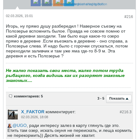
02.03.2026, 15:01
#216
Игорь, ну прямо душу разбередил ! Наверное съезжу на
Полозерье вспомнить былое. Правда не совсем помню от
какой деревни заходили. Там было еще какое-то озеро
прямо в деревне .Если въезжать в деревню - оно справа, а
Полозерье слева. И надо было с горочки спускаться, потом
переходили заливчик и там уже яма где-то 8-9 м. Эта
деревня и есть Полозерье ?
Не жалко показать свои места, жалко потом труда
рыбацкого, когда видишь как их разоряют знакомые
знакомых....
комментариев: 5
Показать
3 - 5
X_FAKTOR
комментирует:
#216.
3
02.03.2026, 18:08
UGO
, ради интересу залез в карту глянуть где это.
Етить там озер, искать окуня не переискать, и леща кормить
не перекормить)) Десять жизней не хватит.