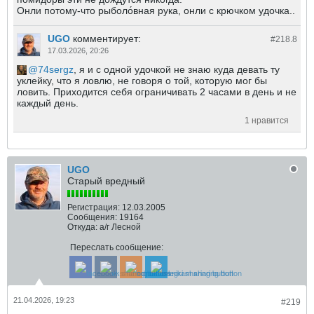
Онли потому-что рыболо́вная рука, онли с крючком удочка..
UGO
комментирует:
#218.
8
17.03.2026, 20:26
74sergz
, я и с одной удочкой не знаю куда девать ту
уклейку, что я ловлю, не говоря о той, которую мог бы
ловить. Приходится себя ограничивать 2 часами в день и не
каждый день.
1 нравится
UGO
Старый вредный
Регистрация:
12.03.2005
Сообщения:
19164
Откуда:
а/г Лесной
Переслать сообщение:
21.04.2026, 19:23
#219