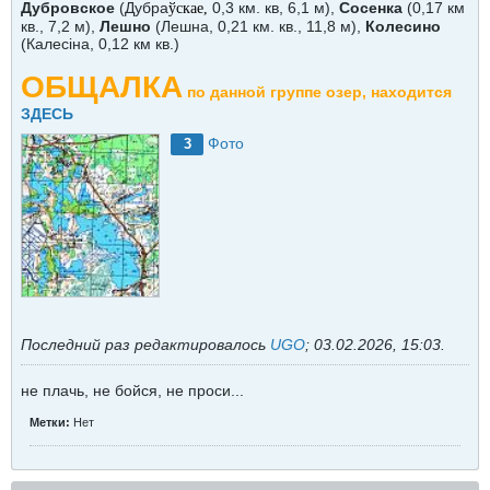
Дубровское
(Дубра
0,3 км. кв, 6,1 м),
Сосенка
(0,17 км
ўскае,
кв., 7,2 м),
Лешно
(Лешна, 0,21 км. кв., 11,8 м),
Колесино
(Калесiна, 0,12 км кв.)
ОБЩАЛКА
по данной группе озер, находится
ЗДЕСЬ
Фото
3
Последний раз редактировалось
UGO
;
03.02.2026, 15:03
.
не плачь, не бойся, не проси...
Метки:
Нет