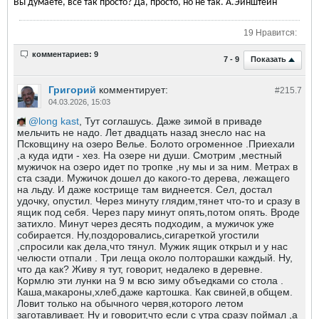
Вы думаете, все так просто? Да, просто, но не так. А.Эйнштейн
19 Нравится:
комментариев: 9
Показать
7 - 9
Григорий
комментирует:
#215.
7
04.03.2026, 15:03
long kast
, Тут соглашусь. Даже зимой в приваде
мельчить не надо. Лет двадцать назад знесло нас на
Псковщину на озеро Велье. Болото огроменное .Приехали
,а куда идти - хез. На озере ни души. Смотрим ,местный
мужичок на озеро идет по тропке ,ну мы и за ним. Метрах в
ста сзади. Мужичок дошел до какого-то дерева, лежащего
на льду. И даже кострище там виднеется. Сел, достал
удочку, опустил. Через минуту глядим,тянет что-то и сразу в
ящик под себя. Через пару минут опять,потом опять. Вроде
затихло. Минут через десять подходим, а мужичок уже
собирается. Ну,поздоровались,сигареткой угостили
,спросили как дела,что тянул. Мужик ящик открыл и у нас
челюсти отпали . Три леща около полторашки каждый. Ну,
что да как? Живу я тут, говорит, недалеко в деревне.
Кормлю эти лунки на 9 м всю зиму объедками со стола .
Каша,макароны,хлеб,даже картошка. Как свиней,в общем.
Ловит только на обычного червя,которого летом
заготавливает. Ну и говорит,что если с утра сразу поймал ,а