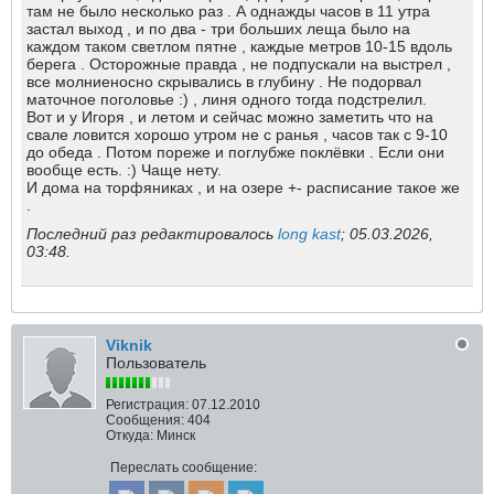
там не было несколько раз . А однажды часов в 11 утра
застал выход , и по два - три больших леща было на
каждом таком светлом пятне , каждые метров 10-15 вдоль
берега . Осторожные правда , не подпускали на выстрел ,
все молниеносно скрывались в глубину . Не подорвал
маточное поголовье :) , линя одного тогда подстрелил.
Вот и у Игоря , и летом и сейчас можно заметить что на
свале ловится хорошо утром не с ранья , часов так с 9-10
до обеда . Потом пореже и поглубже поклёвки . Если они
вообще есть. :) Чаще нету.
И дома на торфяниках , и на озере +- расписание такое же
.
Последний раз редактировалось
long kast
;
05.03.2026,
03:48
.
Viknik
Пользователь
Регистрация:
07.12.2010
Сообщения:
404
Откуда:
Минск
Переслать сообщение: