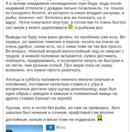
А в заливе ожидаемое неожиданное горе-бяда: вода после
недавней оттепели с дождем сильно позеленела, т.е. пошла
из соседнего болота, из которого в озеро впадает речушка, и
рыбы, конечно, нет. Хотелось все же поискать, ну а
вдруг...Чуток помучался впустую, а потом как-то очень быстро
сел аккум у моего шуруповерта
, и рыбалка все.
Выводы по буру пока рано делать, но проблемы уже есть. Во-
первых, он заметно тяжелее и короче, носить на плече не
очень удобно, санки есть, но с ними тоже не так все просто.
Во-вторых, тяжелый мокрый многослойный лед он сверлит с
трудом, в нижней половине затыкается, нужно доставать,
повторять, придерживать, и получается ничуть не быстрее и
не легче, чем ручным-соткой. Про аккум пока не скажу,
возможно, его нужно просто разогнать.
Хлопцы в субботу наловили немного мелочи (окуньки и
плотвички), поставили несколько ставок и с утра в
воскресенье достали одну щучку-докилошницу, еще был
один обрыв с заводом в камыши и пожеванный живцы на
других ставках (грешат на окуней).
Уцэлам, хоть и почти без рыбы, но нам не привыкать. Зато
шашлык был нежным и сочным, крафтовый сэм вполне
достойным, коньяк и виски тоже не подкачали.
Фото
4