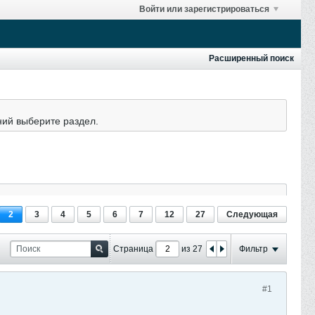
Войти или зарегистрироваться
Расширенный поиск
ний выберите раздел.
2
3
4
5
6
7
12
27
Следующая
Страница
из 27
Фильтр
#1