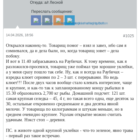
Откуда:
а/г Лесной
Переслать сообщение:
14.04.2026, 18:56
#1025
Открылся наконец-то. Товарищ помог – взял и завез, ибо сам я
сомневался, да и дела были, но, когда товарищ зовет – дела
побоку.
И вот в 11.40 забрасываюсь на Раубичах. К тому времени, как я
разложился-просеялся, товарищ уже поймал три хорошие уклейки,
а у меня сразу пошло так себе. Ну, как и всегда на Раубичах –
изредка клюет сериями по 2 – 3 шт. с перерывами. Но ведь
клюет!!! После двух часов вообще стало клевать интереснее, чаще
и крупнее, и как-то так к запланированному концу рыбалки в
15.30 образовалось 2,700 кг рыбы. Домашний подсчет: 121 шт.
самая крупная селедка – 45, 4 г, но такая всего одна, еще десяток за
30, остальные откровенно средненькие и два десятка явной
мелочи. У товарища по килограммам и штукам меньше, но в
среднем очевидно крупнее. Уцэлам открытие можно считать
удачным. Нэкст стоп – деревня.
ПС. в животе одной крупной уклейки - что-то зеленое, явно трава
- первый раз такое встречаю.