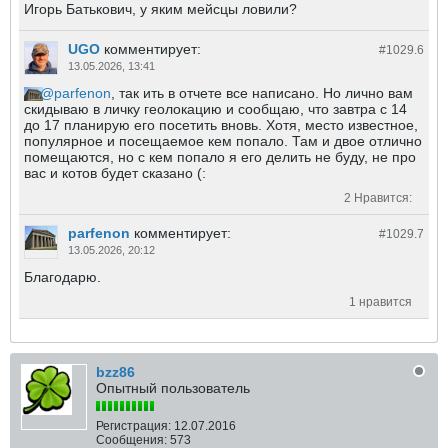
Игорь Батькович, у яким мейсцы ловили?
UGO
комментирует:
#1029.
6
13.05.2026, 13:41
parfenon
, так ить в отчете все написано. Но лично вам
скидываю в личку геолокацию и сообщаю, что завтра с 14
до 17 планирую его посетить вновь. Хотя, место известное,
популярное и посещаемое кем попало. Там и двое отлично
помещаются, но с кем попало я его делить не буду, не про
вас и котов будет сказано (:
2 Нравится:
parfenon
комментирует:
#1029.
7
13.05.2026, 20:12
Благодарю.
1 нравится
bzz86
Опытный пользователь
Регистрация:
12.07.2016
Сообщения:
573