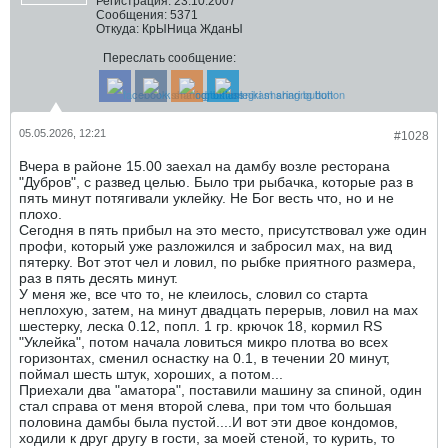
Регистрация:
23.10.2007
Сообщения:
5371
Откуда:
КрЫНица ЖданЫ
Переслать сообщение:
05.05.2026, 12:21
#1028
Вчера в районе 15.00 заехал на дамбу возле ресторана
"Дубров", с развед целью. Было три рыбачка, которые раз в
пять минут потягивали уклейку. Не Бог весть что, но и не
плохо.
Сегодня в пять прибыл на это место, присутствовал уже один
профи, который уже разложился и забросил мах, на вид
пятерку. Вот этот чел и ловил, по рыбке приятного размера,
раз в пять десять минут.
У меня же, все что то, не клеилось, словил со старта
неплохую, затем, на минут двадцать перерыв, ловил на мах
шестерку, леска 0.12, попл. 1 гр. крючок 18, кормил RS
"Уклейка", потом начала ловиться микро плотва во всех
горизонтах, сменил оснастку на 0.1, в течении 20 минут,
поймал шесть штук, хороших, а потом...
Приехали два "аматора", поставили машину за спиной, один
стал справа от меня второй слева, при том что большая
половина дамбы была пустой....И вот эти двое кондомов,
ходили к друг другу в гости, за моей стеной, то курить, то