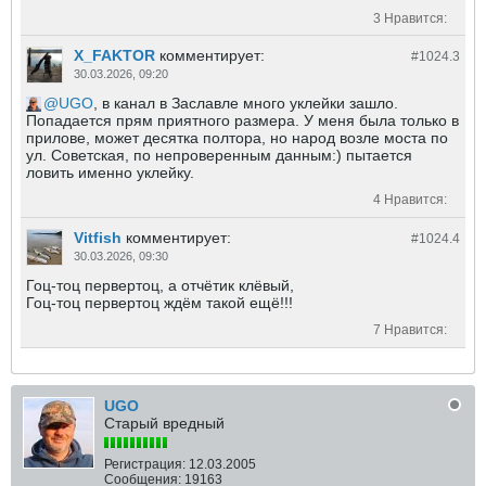
3 Нравится:
X_FAKTOR
комментирует:
#1024.
3
30.03.2026, 09:20
UGO
, в канал в Заславле много уклейки зашло.
Попадается прям приятного размера. У меня была только в
прилове, может десятка полтора, но народ возле моста по
ул. Советская, по непроверенным данным:) пытается
ловить именно уклейку.
4 Нравится:
Vitfish
комментирует:
#1024.
4
30.03.2026, 09:30
Гоц-тоц первертоц, а отчëтик клëвый,
Гоц-тоц первертоц ждëм такой ещë!!!
7 Нравится:
UGO
Старый вредный
Регистрация:
12.03.2005
Сообщения:
19163