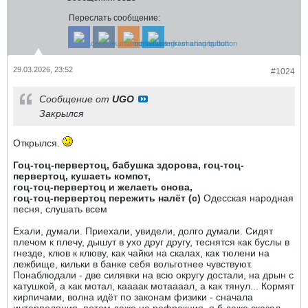
Переслать сообщение:
29.03.2026, 23:52
#1024
Сообщение от
UGO
Закрылся
Открылся.
Гоц-тоц-первертоц, бабушка здорова,
гоц-тоц-
первертоц, кушаеть компот,
гоц-тоц-первертоц и желаеть снова,
гоц-тоц-первертоц пережить налёт (с)
Одесская народная
песня, слушать всем
Ехали, думали. Приехали, увидели, долго думали. Сидят
плечом к плечу, дышут в ухо друг другу, теснятся как буслы в
гнезде, клюв к клюву, как чайки на скалах, как тюлени на
лежбище, кильки в банке себя вольготнее чувствуют.
Понаблюдали - две силявки на всю округу достали, на дрын с
катушкой, а как мотал, каааак мотаааал, а как тянул... Кормят
кирпичами, волна идёт по законам физики - сначала
интерполяция, потом даже не рефракция, я б даже сказал