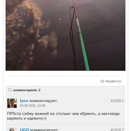
16 Нравится:
комментариев: 2
lynx
комментирует:
#1028.
1
05.05.2026, 12:50
ПР0ста сабжу важней не столько чем к0рмить, а как+кагда
кармить и кармить=)
UGO
комментирует:
#1028.
2