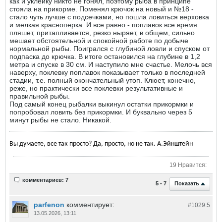
как и уклейку никто не гонял, поэтому рыба в принципе
стояла на прикорме. Поменял крючок на новый и №18 -
стало чуть лучше с подсечками, но пошла ловиться верховка
и мелкая красноперка. И все равно - поплавок все время
пляшет, притапливается, резко ныряет, в общем, сильно
мешает обстоятельной и спокойной работе по добыче
нормальной рыбы. Поигрался с глубиной ловли и спуском от
подпаска до крючка. В итоге остановился на глубине в 1,2
метра и спуске в 30 см. И наступило мне счастье. Мелочь вся
наверху, поклевку поплавок показывает только в последней
стадии, т.е. полный окончательный утоп. Клюет, конечно,
реже, но практически все поклевки результативные и
правильной рыбы.
Под самый конец рыбалки выкинул остатки прикормки и
попробовал ловить без прикормки. И буквально через 5
минут рыбы не стало. Никакой.
Вы думаете, все так просто? Да, просто, но не так. А.Эйнштейн
19 Нравится:
комментариев: 7
Показать
5 - 7
parfenon
комментирует:
#1029.
5
13.05.2026, 13:11