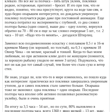
клевало. Но все же за полчаса – пять штук уклеек, поклевки
редкие, осторожные, притопит - бросит. И это при том, что ее
видно, понятно, что она присутствует, круги на воде там-сям, и
худо-бедно опарышем интересуется, но дождаться уверенную
поклевку получается редко даже при постоянной анимации. Еще
полчаса потратил на эксперименты с глубиной, со дна словил
полтора бычка (один сошел), выше дна – одну плотву, вернулся
обратно на 70 – 80 см и еще за час словил очередные 5 шт., т.е. 2
часа – 10 шт. «Надо что-то менять», - догадался Штирлиц.
Заменил всю поздневесеннюю оснастку с поплавком 0,5 г и 16-м
крючком Мавер (он хороший, но толстый), на 0,3 с крючком 18
Овнер Чика – он мельче, красный и тонкий. Когда-то был моим
любимым, но при активном клеве долго не живущим (помнится,
за хорошую рыбалку уходило не менее 3 штук). Подумалось, что
вот он как раз тот самый случай, тем более что стало сухо и ветер
стих.
Не знаю, угадал ли, или что-то в мире изменилось, но пошло куда
как интереснее: практически все поклевки завершались уверенным
утопом, да и самих поклевок стало заметно больше. Опарыша
тоже не экономил: одна поклевка = один опарыш. Последние
полтора часа вполне себе активно полавливал разномастную
уклейку, были и очень приятные.
По итогу за 3,5 часа – 54 шт., но по сути, 80% выловлено в
последние полтора часа, всего 1360 г, явно мелкой – 13 шт., макс.