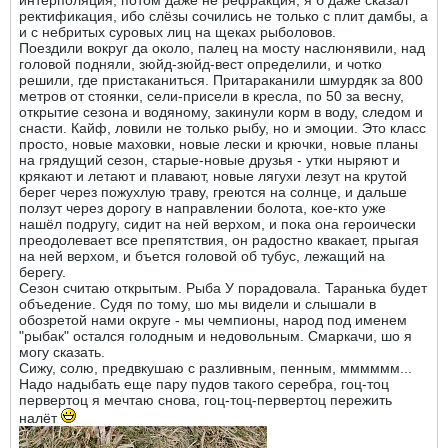
ректификация, ибо слёзы сочились не только с плит дамбы, а
и с небритых суровых лиц на щеках рыболовов.
Поездили вокруг да около, палец на мосту наслюнявили, над
головой подняли, зюйд-зюйд-вест определили, и чотко
решили, где пристаканиться. Притараканили шмурдяк за 800
метров от стоянки, сели-присели в кресла, по 50 за весну,
открытие сезона и водяному, закинули корм в воду, следом и
снасти. Кайф, ловили не только рыбу, но и эмоции. Это класс
просто, новые маховки, новые лески и крючки, новые планы
на грядущий сезон, старые-новые друзья - утки ныряют и
крякают и летают и плавают, новые лягухи лезут на крутой
берег через пожухлую траву, греются на солнце, и дальше
ползут через дорогу в направлении болота, кое-кто уже
нашёл подругу, сидит на ней верхом, и пока она героически
преодолевает все препятствия, он радостно квакает, прыгая
на ней верхом, и бъется головой об тубус, лежащий на
берегу.
Сезон считаю открытым. Рыба У порадовала. Таранька будет
объедение. Судя по тому, шо мы видели и слышали в
обозретой нами округе - мы чемпионы, народ под именем
"рыбак" остался голодным и недовольным. Смаркачи, шо я
могу сказать.
Сижу, солю, предвкушаю с разливным, пенным, мммммм...
Надо надыбать еще пару пудов такого серебра, гоц-тоц
первертоц я мечтаю снова, гоц-тоц-первертоц пережить
налёт