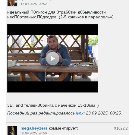
17.09.2025, 20:52
идеальный П0лигон для 0тра60тки д06ычливости
несП0ртивных П0дходов..(2-5 крючков в параллель=)
3Ы, and телеви30ринга c йачейкой 13-18мм=)
Последний раз редактировалось
lynx
;
23.09.2025, 00:25
.
megaheyzers
комментирует:
#1022.
2
30.09.2025, 20:59