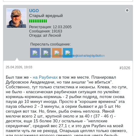
UGO
Старый вредный
Регистрация:
12.03.2005
Сообщения:
19163
Откуда:
а/г Лесной
Переслать сообщение:
25.04.2026, 19:03
#1026
Был там же -
на Раубичах
в том же месте. Планировал
Дубровское Академдачи, но там аншлаг "не вбиться".
Собственно, тут только статистика и нюансы. Клева, по сути,
не было - классическая раубичская ситуация по уклейке:
кормишь-кормишь-кормишь - 2 рыбки подряд, потом снова
пауза до 10 минут иногда. Просто в "хорошие времена" эта
пауза обычно 2 - 3 минуты, а серии бывают и до 5 шт. Но
сегодня вот так. Но, блин, рыба очень неплоха. Явной
мелочи всего 2 шт., крупной около и за 40 г (37 - 46 г) -
десяток, еще 15 более 30,г остальные - "неплохие
середнячки", средний вес 27,1 г, и это для Раубич на моей
памяти чуть ли не рекорд. Опарыша цеплял только свежего,
или подсаживал второго свежего, чередуя цвета белый-