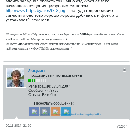
ачёйта западная область так йавно отдыхает от теле
визионного вещания цифровым сигналом
http://www.brtpc.by/files/t2-2.jpg
чё туда гейропейские
сигналы и бес тово хорошо хорошо добивают, и фсех это
устраивает?..:mrgreen:
НЕ ведусь на 0КолосП0ртивную мульку о выйгрышности
М0Н0
крючковой снасти при л0вле
темП0вой..(чт06 не 3Ашоренно ваще мыслитъ=)
каг бутто
ДВУХ
крючковая снасть афигеть как существенно 3Амедляет темп..(+ каг бутто
лю6итель спешыт
к ух0ду П0е3Dа
скарее налавить=)
Лоцман
Продвинутый пользователь
Регистрация:
17.04.2007
Сообщения:
8757
Откуда:
Витебск
Переслать сообщение:
20.11.2014, 21:29
#1207