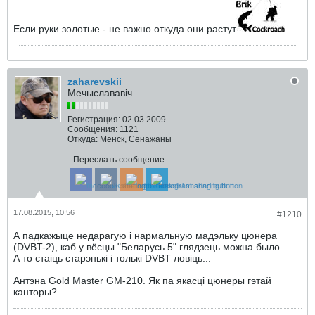
Если руки золотые - не важно откуда они растут
zaharevskii
Мечыслававіч
Регистрация:
02.03.2009
Сообщения:
1121
Откуда:
Менск, Сенажаны
Переслать сообщение:
17.08.2015, 10:56
#1210
А падкажыце недарагую і нармальную мадэльку цюнера
(DVBT-2), каб у вёсцы "Беларусь 5" глядзець можна было.
А то стаіць старэнькі і толькі DVBT ловіць...
Антэна Gold Master GM-210. Як па якасці цюнеры гэтай
канторы?