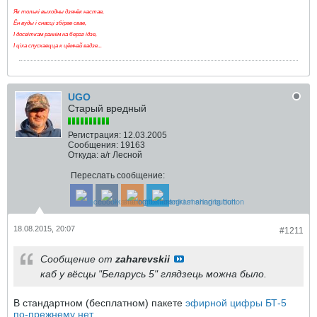
Як толькі выходны дзянёк настае,
Ён вуды і снасці збірае свае,
І досвіткам раннім на бераг ідзе,
І ціха спускаецца к цёмнай вадзе...
UGO
Старый вредный
Регистрация:
12.03.2005
Сообщения:
19163
Откуда:
а/г Лесной
Переслать сообщение:
18.08.2015, 20:07
#1211
Сообщение от
zaharevskii
каб у вёсцы "Беларусь 5" глядзець можна было.
В стандартном (бесплатном) пакете
эфирной цифры БТ-5
по-прежнему нет
.