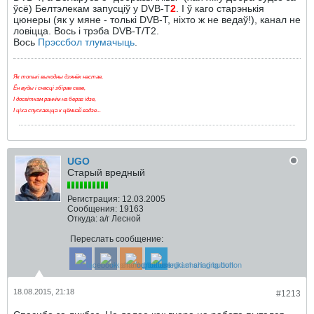
ўсё) Белтэлекам запусціў у DVB-T
2
. І ў каго старэнькія
цюнеры (як у мяне - толькі DVB-T, ніхто ж не ведаў!), канал не
ловіцца. Вось і трэба DVB-T/T2.
Вось
Прэссбол тлумачыць
.
Як толькі выходны дзянёк настае,
Ён вуды і снасці збірае свае,
І досвіткам раннім на бераг ідзе,
І ціха спускаецца к цёмнай вадзе...
UGO
Старый вредный
Регистрация:
12.03.2005
Сообщения:
19163
Откуда:
а/г Лесной
Переслать сообщение:
18.08.2015, 21:18
#1213