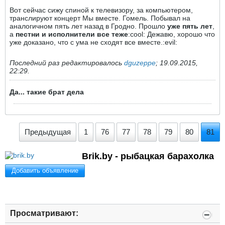
Вот сейчас сижу спиной к телевизору, за компьютером,
транслируют концерт Мы вместе. Гомель. Побывал на
аналогичном пять лет назад в Гродно. Прошло
уже пять лет
,
а
пестни и исполнители все теже
:cool: Дежавю, хорошо что
уже доказано, что с ума не сходят все вместе.:evil:
Последний раз редактировалось
dguzeppe
;
19.09.2015,
22:29
.
Да... такие брат дела
Предыдущая
1
76
77
78
79
80
81
Brik.by - рыбацкая барахолка
Добавить объявление
Просматривают: