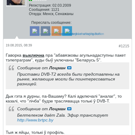
Регистрация:
02.03.2009
Сообщения:
1121
Откуда:
Менск, Сенажаны
Переслать сообщение:
19.08.2015, 08:39
#1215
Гаворка
выключна
пра "абавязковы агульнадаступны пакет
тэлепраграм", куды быў уключаны "Беларусь 5".
Сообщение от
Лоцман
Приставки DVB-T2 всегда были представлены на
рынке, желающие могли бы поинтересоваться
разницей.
Дык гэта я дурны, па-Вашаму? Калі адключалі "аналаг", то
казалі, что "лічба" будзе траслявацца толькі ў DVB-T.
Сообщение от
Лоцман
Белтелеком даёт Zala. Эфир транслирует
http://www.brtpc.by
Тыя ж яйцы, толькі ў профіль.