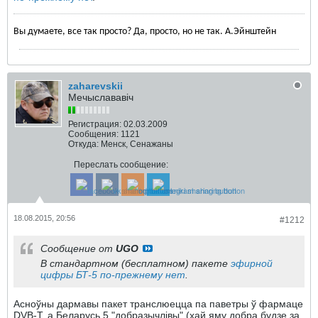
Вы думаете, все так просто? Да, просто, но не так. А.Эйнштейн
zaharevskii
Мечыслававіч
Регистрация:
02.03.2009
Сообщения:
1121
Откуда:
Менск, Сенажаны
Переслать сообщение:
18.08.2015, 20:56
#1212
Сообщение от
UGO
В стандартном (бесплатном) пакете
эфирной
цифры БТ-5 по-прежнему нет
.
Асноўны дармавы пакет транслюецца па паветры ў фармаце
DVB-T, а Беларусь 5 "добразычлівы" (хай яму добра будзе за