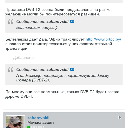
Приставки DVB-T2 всегда были представлены на рынке,
желающие могли бы поинтересоваться разницей.
Сообщение от
zaharevskii
Белтэлекам запусціў
Белтелеком даёт Zala. Эфир транслирует
http://www.brtpc.by/
сначала стоит поинтересоваться у них фактом открытой
трансляции.
- - - Добавлено - - -
Сообщение от
zaharevskii
А падкажыце недарагую і нармальную мадэльку
цюнера (DVBT-2),
По-моему они все нормальные, только DVB-T2 будет всегда
дороже DVB-T.
zaharevskii
Мечыслававіч