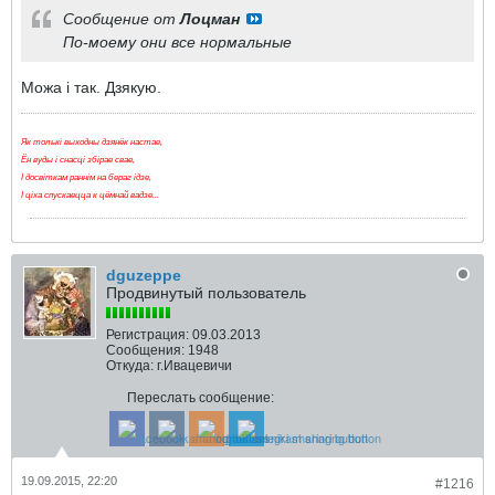
Сообщение от
Лоцман
По-моему они все нормальные
Можа і так. Дзякую.
Як толькі выходны дзянёк настае,
Ён вуды і снасці збірае свае,
І досвіткам раннім на бераг ідзе,
І ціха спускаецца к цёмнай вадзе...
dguzeppe
Продвинутый пользователь
Регистрация:
09.03.2013
Сообщения:
1948
Откуда:
г.Ивацевичи
Переслать сообщение:
19.09.2015, 22:20
#1216