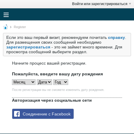
Войти или зарегистрироваться
Register
Если это ваш первый визит, рекомендуем почитать
справку
.
Для размещения своих сообщений необходимо
зарегистрироваться
- это не займет много времени. Для
просмотра сообщений выберите раздел.
Начните процесс вашей регистрации.
Пожалуйста, введите вашу дату рождения
После регистрации вы не сможете изменить дату рождения.
Авторизация через социальные сети
Соединение с Facebook