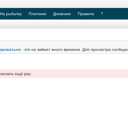
На рыбалку
Платники
Дневники
Правила
?
.
ироваться
- это не займет много времени. Для просмотра сообще
оискать ещё раз.