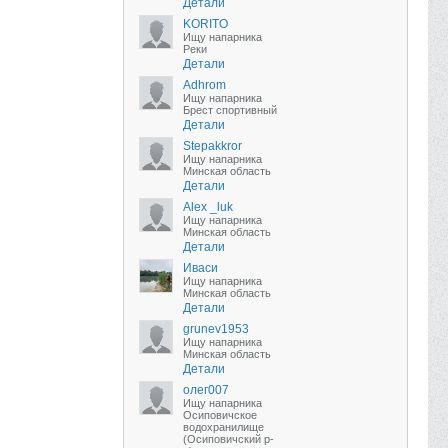
Детали
KORITO
Ищу напарника
Реки
Детали
Adhrom
Ищу напарника
Брест спортивный
Детали
Stepakkror
Ищу напарника
Минская область
Детали
Alex _luk
Ищу напарника
Минская область
Детали
Иваси
Ищу напарника
Минская область
Детали
grunev1953
Ищу напарника
Минская область
Детали
олег007
Ищу напарника
Осиповичское
водохранилище
(Осиповичский р-