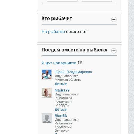
Кто рыбачит
На рыбалке
никого нет
Поедем вместе на рыбалку
Ищут напарников
16
Юрий_Владимирович
Ищу напарника
Минская область
Детали
Майка79
Ищу напарника
Рыбалка за
пределами
Беларуси
Детали
Bion4ik
Ищу напарника
Рыбалка за
пределами
Беларуси