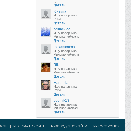
н)
Детали
Krystina
Ищу напарника
Реки
Детали
collins222
Ищу напарника
Минская область
Детали
mexanikdima
Ищу напарника
Минская область
Детали
Rik
Ищу напарника
Минская область
Детали
Marthella
Ищу напарника
Реки
Детали
obemik13
Ищу напарника
Минская область
Детали
ВЯЗЬ
РЕКЛАМА НА САЙТЕ
РУКОВОДСТВО САЙТА
PRIVACY POLICY