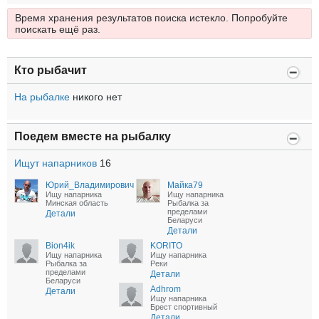
Время хранения результатов поиска истекло. Попробуйте
поискать ещё раз.
Кто рыбачит
На рыбалке
никого нет
Поедем вместе на рыбалку
Ищут напарников
16
Юрий_Владимирович
Майка79
Ищу напарника
Ищу напарника
Минская область
Рыбалка за
пределами
Детали
Беларуси
Детали
Bion4ik
KORITO
Ищу напарника
Ищу напарника
Рыбалка за
Реки
пределами
Детали
Беларуси
Adhrom
Детали
Ищу напарника
Брест спортивный
Детали