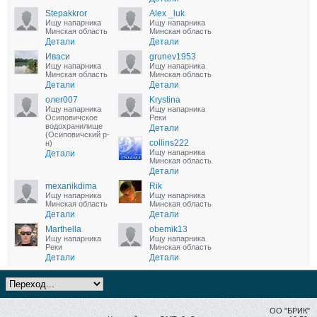
Stepakkror
Alex _luk
Ищу напарника
Ищу напарника
Минская область
Минская область
Детали
Детали
Иваси
grunev1953
Ищу напарника
Ищу напарника
Минская область
Минская область
Детали
Детали
олег007
Krystina
Ищу напарника
Ищу напарника
Осиповичское
Реки
водохранилище
Детали
(Осиповичский р-
collins222
н)
Ищу напарника
Детали
Минская область
Детали
mexanikdima
Rik
Ищу напарника
Ищу напарника
Минская область
Минская область
Детали
Детали
Marthella
obemik13
Ищу напарника
Ищу напарника
Реки
Минская область
Детали
Детали
ОО "БРИК"