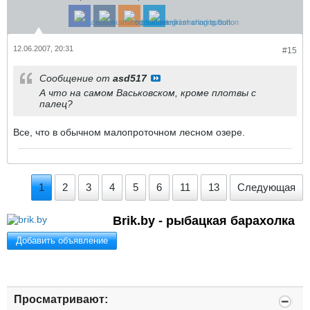
12.06.2007, 20:31
#15
Сообщение от
asd517
А что на самом Васьковском, кроме плотвы с
палец?
Все, что в обычном малопроточном лесном озере.
1
2
3
4
5
6
11
13
Следующая
Brik.by - рыбацкая барахолка
Добавить объявление
Просматривают: