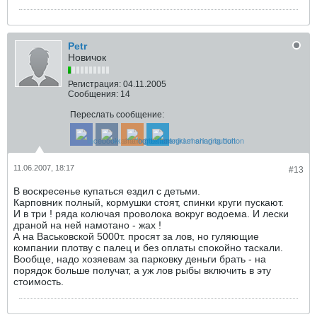
Petr
Новичок
Регистрация:
04.11.2005
Сообщения:
14
Переслать сообщение:
11.06.2007, 18:17
#13
В воскресенье купаться ездил с детьми.
Карповник полный, кормушки стоят, спинки круги пускают.
И в три ! ряда колючая проволока вокруг водоема. И лески
драной на ней намотано - жах !
А на Васьковской 5000т. просят за лов, но гуляющие
компании плотву с палец и без оплаты спокойно таскали.
Вообще, надо хозяевам за парковку деньги брать - на
порядок больше получат, а уж лов рыбы включить в эту
стоимость.