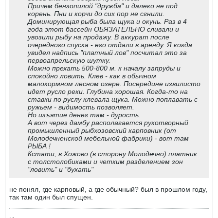
Причем бензопилой "дружба" и далеко не под
корень. Пни и корчи до сих пор не сгнили.
Доминирующая рыба была щука и окунь. Раз в 4
года этот бассейн ОБЯЗАТЕЛЬНО сливали и
увозили рыбу на продажу. В аккурат после
очередного спуска - его отдали в аренду. Я когда
увидел надпись "платный лов" посчитал это за
первоапрельскую шутку.
Можно прехать 500-800 м. к началу запруды и
спокойно ловить. Клев - как в обычном
малокормном лесном озере. Посередине извилисто
идет русло реки. Глубина хорошая. Когда-то на
ставки по руслу клевала щука. Можно поплавать с
ружьем - видимость позволяет.
Но изъятие денег там - дурость.
А вот через дамбу располагается рукотворный
промышленный рыбхозовский карповник (от
Молодечненской мебельной фабрики) - вот там
РЫБА !
Кстати, в Хожово (в сторону Молодечно) платник
с толстолобиками и четким разделением зон
"ловить" и "бухать"
не понял, где карповый, а где обычный? был в прошлом году,
так там один был спущен.