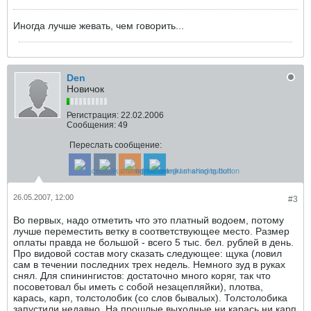
Иногда лучше жевать, чем говорить...
Den
Новичок
Регистрация:
22.02.2006
Сообщения:
49
Переслать сообщение:
26.05.2007, 12:00
#3
Во первых, надо отметить что это платный водоем, потому
лучше переместить ветку в соответствующее место. Размер
оплаты правда не большой - всего 5 тыс. бел. рублей в день.
Про видовой состав могу сказать следующее: щука (ловил
сам в течении последних трех недель. Немного зуд в руках
снял. Для спинингистов: достаточно много коряг, так что
посоветовал бы иметь с собой незацепляйки), плотва,
карась, карп, толстолобик (со слов бывалых). Толстолобика
запустили недавно. На прошлые выходные ни карась ни карп