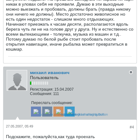
никак в уловах себя не проявили. Думаю в эти выходные
можно выезжать и пробовать, должны брать (правда никому
они ничего не должны). Место достаточно живописное но
есть один недостаток - слишком много отдыхающих.
Начинают приезжать к часам десяти, располагаются вдоль
берега чуть ли не на голове друг у друга. Ну и естественно со
всеми вытекающими - толкучка, музыка из машин и т.д..
Потому думаю по белой рыбе стоит пробовать после
открытия навигации, иначе рыбалка может превратиться в
кошмар.
михаил иванович
Пользователь
Регистрация:
15.04.2007
Сообщения:
111
Переслать сообщение:
27.05.2007, 05:49
#4
Подcкажите, пожалуйста,как туда проехать