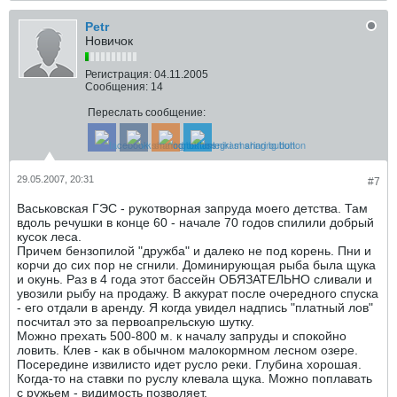
Petr
Новичок
Регистрация:
04.11.2005
Сообщения:
14
Переслать сообщение:
29.05.2007, 20:31
#7
Васьковская ГЭС - рукотворная запруда моего детства. Там
вдоль речушки в конце 60 - начале 70 годов спилили добрый
кусок леса.
Причем бензопилой "дружба" и далеко не под корень. Пни и
корчи до сих пор не сгнили. Доминирующая рыба была щука
и окунь. Раз в 4 года этот бассейн ОБЯЗАТЕЛЬНО сливали и
увозили рыбу на продажу. В аккурат после очередного спуска
- его отдали в аренду. Я когда увидел надпись "платный лов"
посчитал это за первоапрельскую шутку.
Можно прехать 500-800 м. к началу запруды и спокойно
ловить. Клев - как в обычном малокормном лесном озере.
Посередине извилисто идет русло реки. Глубина хорошая.
Когда-то на ставки по руслу клевала щука. Можно поплавать
с ружьем - видимость позволяет.