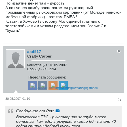
Но изъятие денег там - дурость.
А вот через дамбу располагается рукотворный
промышленный рыбхозовский карповник (от Молодечненской
мебельной фабрики) - вот там РЫБА !
Кстати, в Хожово (в сторону Молодечно) платник с
толстолобиками и четким разделением зон "ловить" и
"бухать"
asd517
Crafty Carper
Регистрация:
16.05.2007
Сообщения:
1594
Переслать сообщение:
30.05.2007, 01:10
#8
Сообщение от
Petr
Васьковская ГЭС - рукотворная запруда моего
детства. Там вдоль речушки в конце 60 - начале 70
годов спилили добрый кусок леса.