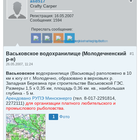
asd517
Crafty Carper
Регистрация:
16.05.2007
Сообщения:
1594
Переслать сообщение:
Васьковское водохранилище (Молодечненский
#1
р-н)
26.05.2007, 11:24
Васьковское
водохранилище (Васьковцы) раположено в 10
км к югу от г. Молодечно, образовано в верховьях р.
Западная Березина при строительстве Васьковской ГЭС.
Размеры 1,5 х 0,35 км, площадь 0,36 км. кв., наибольшая
глубина - 5 м.
Арендовано РУПЭ Минскэнерго
(тел. 8-017-2291814,
2272111)
для организации платного любительского и
промыслового рыболовства.
Фото
1