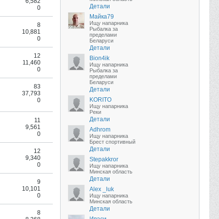
6,582
Детали
0
Майка79
Ищу напарника
8
Рыбалка за
10,881
пределами
0
Беларуси
Детали
12
Bion4ik
11,460
Ищу напарника
0
Рыбалка за
пределами
Беларуси
83
Детали
37,793
KORITO
0
Ищу напарника
Реки
Детали
11
9,561
Adhrom
0
Ищу напарника
Брест спортивный
Детали
12
9,340
Stepakkror
0
Ищу напарника
Минская область
Детали
9
10,101
Alex _luk
0
Ищу напарника
Минская область
Детали
8