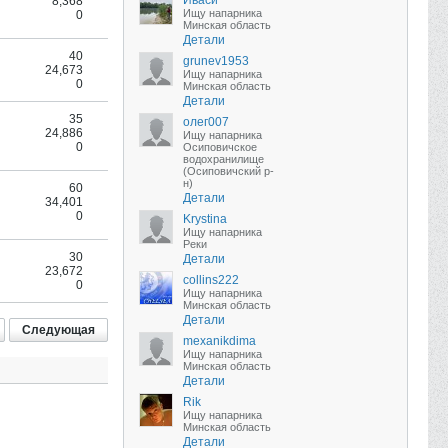
Иваси
8,368
Ищу напарника
0
Минская область
Детали
40
grunev1953
24,673
Ищу напарника
0
Минская область
Детали
35
олег007
24,886
Ищу напарника
0
Осиповичское
водохранилище
(Осиповичский р-
н)
60
Детали
34,401
0
Krystina
Ищу напарника
Реки
30
Детали
23,672
collins222
0
Ищу напарника
Минская область
Детали
Следующая
mexanikdima
Ищу напарника
Минская область
Детали
Rik
Ищу напарника
Минская область
Детали