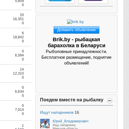
5,609
0
20
16,351
0
Добавить объявление
6
18,842
Brik.by - рыболовные
0
снасти бу и новые
Все для рыбалки. Бесплатное
0
6,584
размещение, поднятие объявлений!
0
14
12,310
0
0
6,634
0
Поедем вместе на рыбалку
0
7,014
Ищут напарников
16
0
Юрий_Владимирович
Ищу напарника
1
Минская область