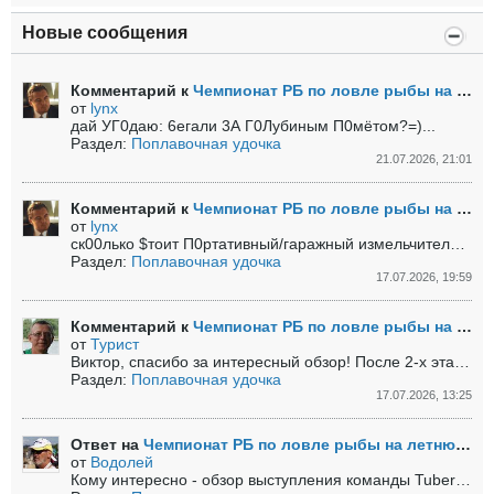
Новые сообщения
Комментарий к
Чемпионат РБ по ловле рыбы на летнюю поплавочную удочку 2026 года
от
lynx
дай УГ0даю: 6егали 3А Г0Лубиным П0мётом?=)...
Раздел:
Поплавочная удочка
21.07.2026, 21:01
Комментарий к
Чемпионат РБ по ловле рыбы на летнюю поплавочную удочку 2026 года
от
lynx
ск00лько $тоит П0ртативный/гаражный измельчитель 3ерновых культур?=)
Раздел:
Поплавочная удочка
17.07.2026, 19:59
Комментарий к
Чемпионат РБ по ловле рыбы на летнюю поплавочную удочку 2026 года
от
Турист
Виктор, спасибо за интересный обзор!
После 2-х этапов интрига почти исчерпана в...
Раздел:
Поплавочная удочка
17.07.2026, 13:25
Ответ на
Чемпионат РБ по ловле рыбы на летнюю поплавочную удочку 2026 года
от
Водолей
Кому интересно - обзор выступления команды Tubertini Belarus на втором этапе чемпионата страны можно посмотреть тут