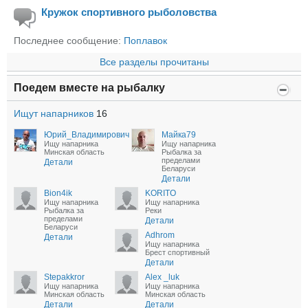
Кружок спортивного рыболовства
Последнее сообщение:
Поплавок
Все разделы прочитаны
Поедем вместе на рыбалку
Ищут напарников
16
Юрий_Владимирович
Майка79
Ищу напарника
Ищу напарника
Минская область
Рыбалка за
пределами
Детали
Беларуси
Детали
Bion4ik
KORITO
Ищу напарника
Ищу напарника
Рыбалка за
Реки
пределами
Детали
Беларуси
Adhrom
Детали
Ищу напарника
Брест спортивный
Детали
Stepakkror
Alex _luk
Ищу напарника
Ищу напарника
Минская область
Минская область
Детали
Детали