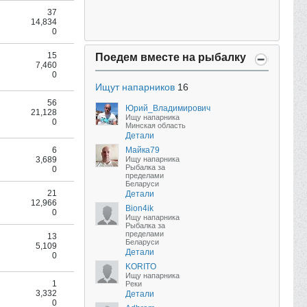
37
14,834
0
15
Поедем вместе на рыбалку
7,460
0
Ищут напарников
16
56
Юрий_Владимирович
21,128
Ищу напарника
0
Минская область
Детали
6
Майка79
3,689
Ищу напарника
Рыбалка за
0
пределами
Беларуси
21
Детали
12,966
Bion4ik
0
Ищу напарника
Рыбалка за
пределами
13
Беларуси
5,109
Детали
0
KORITO
Ищу напарника
1
Реки
3,332
Детали
0