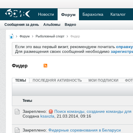
Новости
Барахолка
Каталог
Форум
Сообщения за день
Альбомы
Видео
Форум
Рыболовный спорт
Фидер
Если это ваш первый визит, рекомендуем почитать
справку
Для размещения своих сообщений необходимо
зарегистр
Фидер
ТЕМЫ
ПОСЛЕДНЯЯ АКТИВНОСТЬ
МОИ ПОДПИСКИ
ФОТ
Темы
Закреплено:
Поиск команды, создание команды для
Создана
ksaxzla
,
21.03.2014, 09:16
Закреплено:
Фидерные соревнования в Беларуси