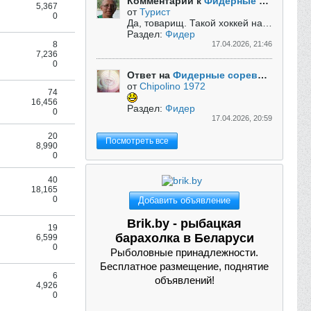
Комментарий к
Фидерные соревнования за рубежом
5,367
от
Турист
0
Да, товарищ. Такой хоккей нам не нужен! )))
Раздел:
Фидер
8
17.04.2026, 21:46
7,236
0
Ответ на
Фидерные соревнования за рубежом
от
Chipolino 1972
74
16,456
Раздел:
Фидер
0
17.04.2026, 20:59
20
Посмотреть все
8,990
0
40
18,165
0
Добавить объявление
Brik.by - рыболовные
19
снасти бу и новые
6,599
0
Все для рыбалки. Бесплатное
размещение, поднятие объявлений!
6
4,926
0