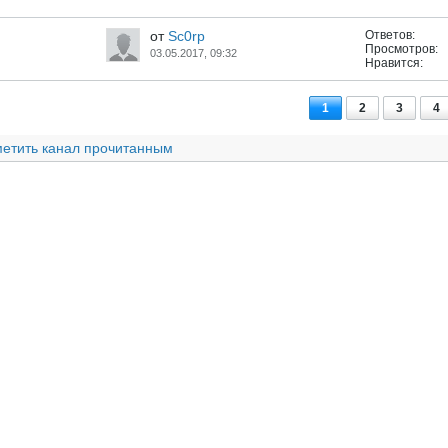
от
Sc0rp
Ответов:
Просмотров:
03.05.2017, 09:32
Нравится:
1
2
3
4
етить канал прочитанным