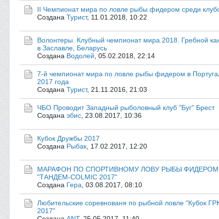
II Чемпионат мира по ловле рыбы фидером среди клуб
Создана
Турист
,
11.01.2018, 10:22
Волонтеры. Клубный чемпионат мира 2018. Гребной ка
в Заславле, Беларусь
Создана
Водолей
,
05.02.2018, 22:14
7-й чемпионат мира по ловле рыбы фидером в Португа
2017 года
Создана
Турист
,
21.11.2016, 21:03
ЧБО Проводит Западный рыболовный клуб "Буг" Брест
Создана
эбис
,
23.08.2017, 10:36
Кубок Дружбы 2017
Создана
Рыбак
,
17.02.2017, 12:20
МАРАФОН ПО СПОРТИВНОМУ ЛОВУ РЫБЫ ФИДЕРОМ
"ТАНДЕМ-COLMIC 2017"
Создана
Геpа
,
03.08.2017, 08:10
Любительские соревнованя по рыбной ловле "Кубок ГРК
2017"
Создана
ANT
,
25.05.2017, 11:40