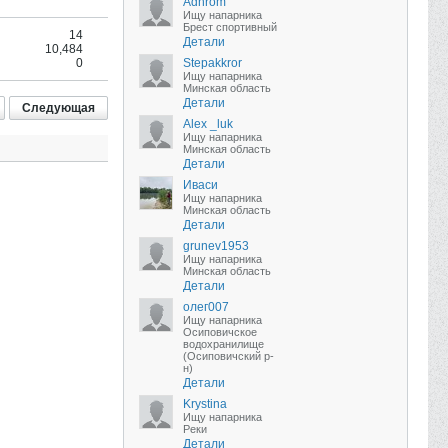
Adhrom
Ищу напарника
Брест спортивный
14
Детали
10,484
0
Stepakkror
Ищу напарника
Минская область
Детали
Следующая
Alex _luk
Ищу напарника
Минская область
Детали
Иваси
Ищу напарника
Минская область
Детали
grunev1953
Ищу напарника
Минская область
Детали
олег007
Ищу напарника
Осиповичское
водохранилище
(Осиповичский р-
н)
Детали
Krystina
Ищу напарника
Реки
Детали