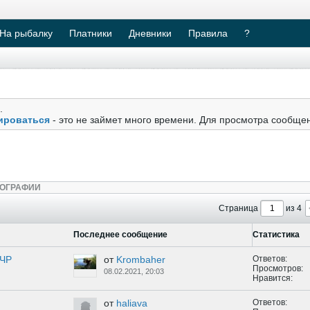
На рыбалку
Платники
Дневники
Правила
?
.
ироваться
- это не займет много времени. Для просмотра сообще
ОГРАФИИ
Страница
из 4
Последнее сообщение
Статистика
 ЧР
от
Krombaher
Ответов:
Просмотров:
08.02.2021, 20:03
Нравится:
от
haliava
Ответов: