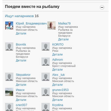
Поедем вместе на рыбалку
Ищут напарников
16
Юрий_Владимирович
Майка79
Ищу напарника
Ищу напарника
Минская область
Рыбалка за
пределами
Детали
Беларуси
Детали
Bion4ik
KORITO
Ищу напарника
Ищу напарника
Рыбалка за
Реки
пределами
Детали
Беларуси
Adhrom
Детали
Ищу напарника
Брест спортивный
Детали
Stepakkror
Alex _luk
Ищу напарника
Ищу напарника
Минская область
Минская область
Детали
Детали
Иваси
grunev1953
Ищу напарника
Ищу напарника
Минская область
Минская область
Детали
Детали
олег007
Krystina
Ищу напарника
Ищу напарника