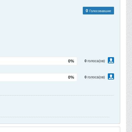
0
Голосовавшие
0%
0
голоса(ов)
0%
0
голоса(ов)