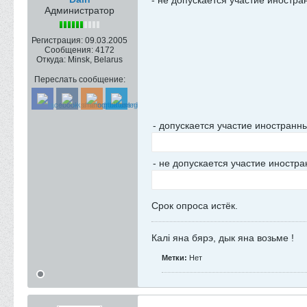
- не допускается участие иностр
Администратор
Регистрация:
09.03.2005
Сообщения:
4172
Откуда:
Minsk, Belarus
Переслать сообщение:
- допускается участие иностранн
- не допускается участие иностр
Срок опроса истёк.
Калi яна бярэ, дык яна возьме !
Метки:
Нет