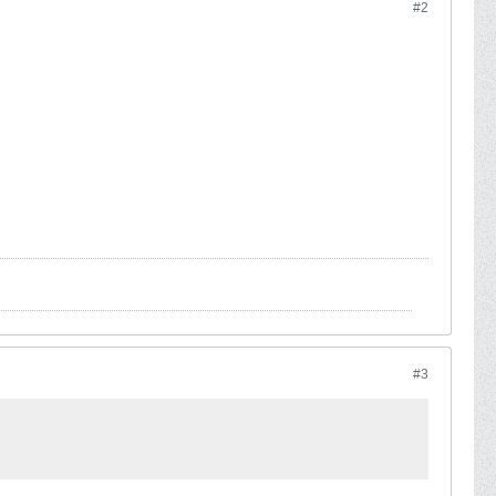
#2
#3