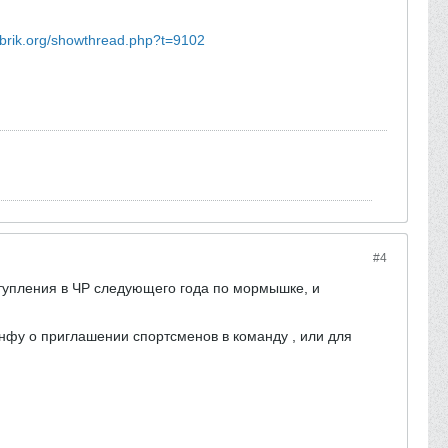
.brik.org/showthread.php?t=9102
#4
ступления в ЧР следующего года по мормышке, и
нфу о приглашении спортсменов в команду , или для