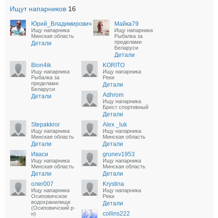
Ищут напарников
16
Юрий_Владимирович
Майка79
Ищу напарника
Ищу напарника
Минская область
Рыбалка за
пределами
Детали
Беларуси
Детали
Bion4ik
KORITO
Ищу напарника
Ищу напарника
Рыбалка за
Реки
пределами
Детали
Беларуси
Adhrom
Детали
Ищу напарника
Брест спортивный
Детали
Stepakkror
Alex _luk
Ищу напарника
Ищу напарника
Минская область
Минская область
Детали
Детали
Иваси
grunev1953
Ищу напарника
Ищу напарника
Минская область
Минская область
Детали
Детали
олег007
Krystina
Ищу напарника
Ищу напарника
Осиповичское
Реки
водохранилище
Детали
(Осиповичский р-
collins222
н)