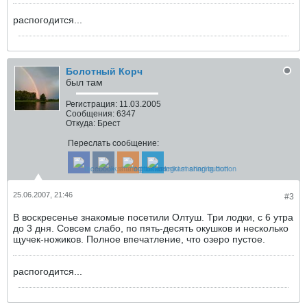
распогодится...
Болотный Корч
был там
Регистрация:
11.03.2005
Сообщения:
6347
Откуда:
Брест
Переслать сообщение:
25.06.2007, 21:46
#3
В воскресенье знакомые посетили Олтуш. Три лодки, с 6 утра
до 3 дня. Совсем слабо, по пять-десять окушков и несколько
щучек-ножиков. Полное впечатление, что озеро пустое.
распогодится...