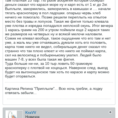
там платная 10 тыр. По рыбе абориген который собирал
деньги сказал что карася море ну и карп есть от 1 кг до 2кг.
Выплыли, закормились, заякорились в камышах и .... начали
тягать красноперку в пол ладошки. опарыш червь хлеб
ничего не помогало. Позже решили переплыть на откытое
место без травы и лопухов. Такая же фигня только клевала
уже плотва и изредка попадался неплохой окунь. Итог вечера
1 карась грамм на 200 и утром поймали еще 2 карася таких
же размеров на четверых ну и всякой мелочи наловили.
Сомик не клевал вообще, такое ощущение что его там и нет
уже, а жаль мы уже отчаявшись думали хоть его половить,
карпа тоже никто не видел, собиральщик денег сказал что
странно что так плохо клюет и что никто не поймал карпа,
сел на велосипед и побыренькому укатил. Людей было
машин 7-8, у всех была такая же фигня.
Туда больше ни-ни, за 10 тыр ловить 50 грамовую
красноперку с плотвой не хоцецься. Наверное след. выезд
будет на выгонощанское там хоть по карасю и карпу можно
будет оторваться.
Картина Репина "Приплыли"... Всю ночь гребли, а лодку
отвязать забыли...
KraVV
Новичок