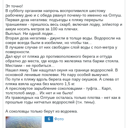
Эт точно!
В субботу организм напрочь воспротивился шестому
рабочему дню и с обеда рванул почему-то именно на Олтуш.
Первая доза негатива: подъезды к пляжу перерыты
траншеями - пришлось весь скарб, включая лодку, эл/мотор и
аккум носить метров за 100 на плечах.
Выплыл. Ни одной лодки...
Вторая доза негатива - джунгли в толще воды. Водоросли на
озере всегда были в изобилии, но чтобы так...
В лучшем случае от них свободен слой воды с пол-метра у
поверхности.
Дал круг от пляжа до противоположного берега и оттуда
обратно до места, где когда-то железяка типа баржи стояла.
Местами - не пробиться...
Нашел ямку. Там нащупал окуня на границе водорослей. В
основной ленивые поклевки. Но пару особей вымучил.
По пути к пляжу вдоль берега еще пару окушков. А слева от
пляжа взяла щучка без малого 1,5 кг.
А пресловутое зарыбление соколовцами - туфта... Карп,
толстолоб амур... Их нет и не было!
Из травоядных на Олтуше осталась только плотва - нет как в
прошлые годы нитчатых водорослей (т.н. тины).
А соколовцы только берут из водоема.
Фото
6