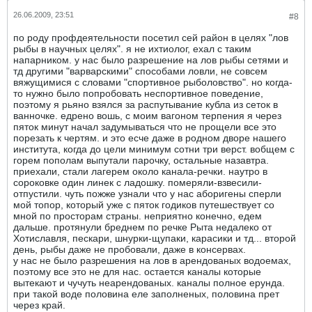
26.06.2009, 23:51
#8
по роду профдеятельности посетил сей район в целях "лов
рыбы в научных целях". я не ихтиолог, ехал с таким
напарником. у нас было разрешение на лов рыбы сетями и
тд другими "варварскими" способами ловли, не совсем
вяжущимися с словами "спортивное рыболовство". но когда-
то нужно было попробовать неспортивное поведение,
поэтому я рьяно взялся за распутывание кубла из сеток в
ванночке. едрено вошь, с моим вагоном терпения я через
пяток минут начал задумываться что не прощели все это
порезать к чертям. и это есче даже в родном дворе нашего
института, когда до цели минимум сотни три верст. вобщем с
горем пополам выпутали парочку, остальные назавтра.
приехали, стали лагерем около канала-речки. наутро в
сороковке один линек с ладошку. померяли-взвесили-
отпустили. чуть пожже узнали что у нас аборигены сперли
мой топор, который уже с пяток годиков путешествует со
мной по просторам страны. неприятно конечно, едем
дальше. протянули бреднем по речке Рыта недалеко от
Хотиславля, пескари, шнурки-щупаки, карасики и тд... второй
день, рыбы даже не пробовали, даже в консервах.
у нас не было разрешения на лов в арендованых водоемах,
поэтому все это не для нас. остается каналы которые
вытекают и чучуть неарендованых. каналы полное ерунда.
при такой воде половина еле заполненых, половина прет
через край.