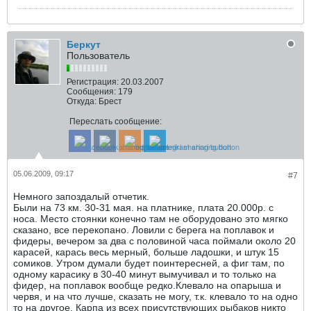
Беркут
Пользователь
Регистрация:
20.03.2007
Сообщения:
179
Откуда:
Брест
Переслать сообщение:
05.06.2009, 09:17
#7
Немного запоздалый отчетик.
Были на 73 км. 30-31 мая. на платнике, плата 20.000р. с
носа. Место стоянки конечно там не оборудовано это мягко
сказано, все перекопано. Ловили с берега на поплавок и
фидеры, вечером за два с половиной часа поймали около 20
карасей, карась весь мерный, больше ладошки, и штук 15
сомиков. Утром думали будет поинтересней, а фиг там, по
одному карасику в 30-40 минут вымучивал и то только на
фидер, на поплавок вообще редко.Клевало на опарыша и
червя, и на что лучше, сказать не могу, т.к. клевало то на одно
то на другое. Карпа из всех присутствующих рыбаков никто