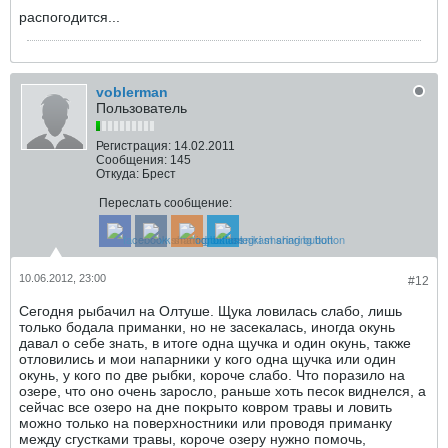
распогодится...
voblerman
Пользователь
Регистрация:
14.02.2011
Сообщения:
145
Откуда:
Брест
Переслать сообщение:
10.06.2012, 23:00
#12
Сегодня рыбачил на Олтуше. Щука ловилась слабо, лишь
только бодала приманки, но не засекалась, иногда окунь
давал о себе знать, в итоге одна щучка и один окунь, также
отловились и мои напарники у кого одна щучка или один
окунь, у кого по две рыбки, короче слабо. Что поразило на
озере, что оно очень заросло, раньше хоть песок виднелся, а
сейчас все озеро на дне покрыто ковром травы и ловить
можно только на поверхностники или проводя приманку
между сгустками травы, короче озеру нужно помочь,