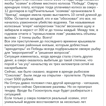
якобы "хозяин" в облике местного колхоза "Победа". Озвучу
арендную плату, которую тогда уплачивал колхоз за озеро -
12 долларов в год!Рачительные "хозяева" организовали 6
"бригад", каждая имела право выставлять 10 сетей длиной до
500м. Остается загадкой, кто и как "обосновал" это все, но
началось узаконеное убийство водоема. Так называемые
колхозные "егеря" наперегонки "пасли" весеннюю щуку и
забирали в нерест от 300 кг до тонны каждый. Между тем, в
годовом отчете о "промысловом лове" указвались объемы
вылова - 2 тонны рыбы. Всего!
Все эти преступления до последнего времени крышевали
малоритские районные князьки, которым доблестные
"арендаторы" из Победы всегда подбрасывали свежую рыбку
для "мероприятий" и "решения вопросов".
Ситуация изменилась, когда аренда стала стоить других
денег, а озеро оказалось выбитым до такой степени, что
порой и "на уху" начальству их трех километров сетей не
наскребывали.
Сейчас, как было сказано, водоем в аренде рыбхозом
"Соколово". Были люди на открытии - пролетели. Путевка
стоит 5000 рублей.
На Олтуш давно положил глаз другой арендатор - чэпэшник,
у которого сейчас Ореховские разливы. Но он проиграл
тендер. Вроде бы Госконтроль еще будет разбираться с
ситуацией.
Если только у озера появится реальный хозяин, этот
уникальный водоем восстановится за несколько лет.