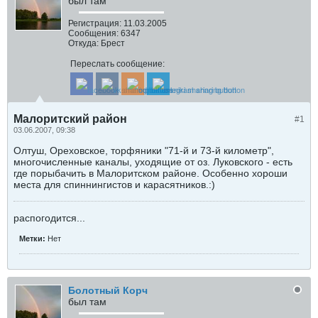
был там
Регистрация:
11.03.2005
Сообщения:
6347
Откуда:
Брест
Переслать сообщение:
Малоритский район
#1
03.06.2007, 09:38
Олтуш, Ореховское, торфяники "71-й и 73-й километр",
многочисленные каналы, уходящие от оз. Луковского - есть
где порыбачить в Малоритском районе. Особенно хороши
места для спиннингистов и карасятников.:)
распогодится...
Метки:
Нет
Болотный Корч
был там