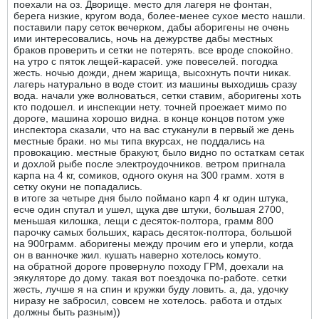
поехали на оз. Дворище. место для лагеря не фонтан,
берега низкие, кругом вода, более-менее сухое место нашли.
поставили пару сеток вечерком, дабы аборигены не очень
ими интересовались, ночь на дежурстве дабы местных
браков проверить и сетки не потерять. все вроде спокойно.
на утро с пяток лещей-карасей. уже повеселей. погодка
жесть. ночью дожди, днем жарища, высохнуть почти никак.
лагерь натурально в воде стоит. из машины выходишь сразу
вода. начали уже волноваться, сетки ставим, аборигены хоть
кто подошел. и инспекции нету. точней проежает мимо по
дороге, машина хорошо видна. в конце концов потом уже
инспектора сказали, что на вас стуканули в первый же день
местные браки. но мы типа вкурсах, не поддались на
провокацию. местные бракуют, было видно по остаткам сетак
и дохлой рыбе после электроудочников. ветром пригнала
карпа на 4 кг, сомиков, одного окуня на 300 грамм. хотя в
сетку окуни не попадались.
в итоге за четыре дня было поймано карп 4 кг один штука,
есче один спутал и ушел, щука две штуки, большая 2700,
меньшая килошка, лещи с десяток-полтора, грамм 800
парочку самых больших, карась десяток-полтора, большой
на 900грамм. аборигены между прочим его и уперли, когда
он в ванночке жил. кушать наверно хотелось комуто.
на обратной дороге провернуло походу ГРМ, доехали на
эякуляторе до дому. такая вот поездочка по-работе. сетки
жесть, лучше я на спин и кружки буду ловить. а, да, удочку
ниразу не забросил, совсем не хотелось. работа и отдых
должны быть разным))