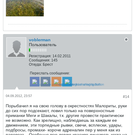
voblerman
Пользователь
Регистрация:
14.02.2011
Сообщения:
145
Откуда:
Брест
Переслать сообщение:
04.09.2012, 23:57
#14
Порыбачил я на свою голову в окрестностях Малориты, руки
до сих пор подсекают, ловил только на поверхностные
приманки Меги и Шакалы, т.к. другие провести практически
не возможно. Как зрелищно, наблюдаешь за каждым ее
движением, эти торпедные рывки, свечи, всплески, удары,
подбросы, промахи- короче адреналин пер у меня как из
паровоза... Особенно всю ловлю красиво лицезреть когда на