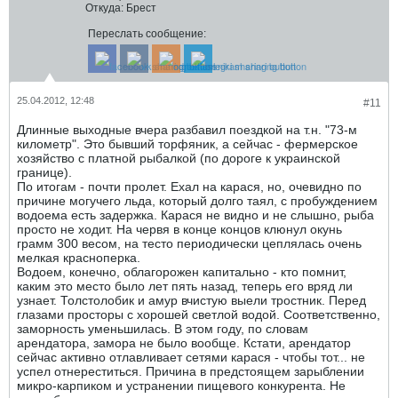
Откуда:
Брест
Переслать сообщение:
25.04.2012, 12:48
#11
Длинные выходные вчера разбавил поездкой на т.н. "73-м
километр". Это бывший торфяник, а сейчас - фермерское
хозяйство с платной рыбалкой (по дороге к украинской
границе).
По итогам - почти пролет. Ехал на карася, но, очевидно по
причине могучего льда, который долго таял, с пробуждением
водоема есть задержка. Карася не видно и не слышно, рыба
просто не ходит. На червя в конце концов клюнул окунь
грамм 300 весом, на тесто периодически цеплялась очень
мелкая красноперка.
Водоем, конечно, облагорожен капитально - кто помнит,
каким это место было лет пять назад, теперь его вряд ли
узнает. Толстолобик и амур вчистую выели тростник. Перед
глазами просторы с хорошей светлой водой. Соответственно,
заморность уменьшилась. В этом году, по словам
арендатора, замора не было вообще. Кстати, арендатор
сейчас активно отлавливает сетями карася - чтобы тот... не
успел отнереститься. Причина в предстоящем зарыблении
микро-карпиком и устранении пищевого конкурента. Не