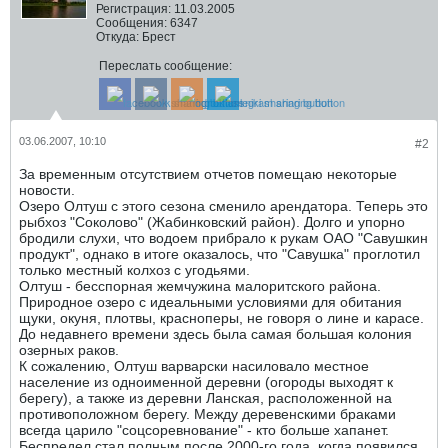
Регистрация:
11.03.2005
Сообщения:
6347
Откуда:
Брест
Переслать сообщение:
03.06.2007, 10:10
#2
За временным отсутствием отчетов помещаю некоторые
новости.
Озеро Олтуш с этого сезона сменило арендатора. Теперь это
рыбхоз "Соколово" (Жабинковский район). Долго и упорно
бродили слухи, что водоем прибрало к рукам ОАО "Савушкин
продукт", однако в итоге оказалось, что "Савушка" проглотил
только местный колхоз с угодьями.
Олтуш - бесспорная жемчужина малоритского района.
Природное озеро с идеальными условиями для обитания
щуки, окуня, плотвы, красноперы, не говоря о лине и карасе.
До недавнего времени здесь была самая большая колония
озерных раков.
К сожалению, Олтуш варварски насиловало местное
население из одноименной деревни (огороды выходят к
берегу), а также из деревни Ланская, расположенной на
противоположном берегу. Между деревенскими браками
всегда царило "соцсоревнование" - кто больше хапанет.
Беспредел стал полным после 2000-го года, когда появился