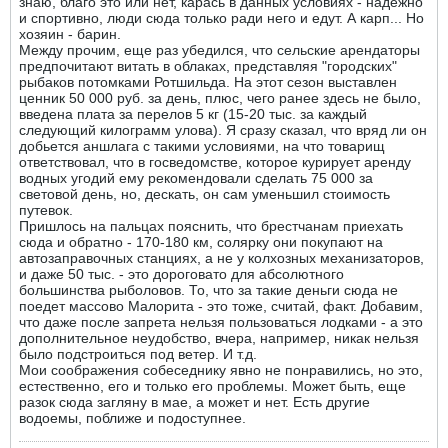
знаю, благо это или нет, карась в данных условиях - надежно
и спортивно, люди сюда только ради него и едут. А карп... Но
хозяин - барин.
Между прочим, еще раз убедился, что сельские арендаторы
предпочитают витать в облаках, представляя "городских"
рыбаков потомками Ротшильда. На этот сезон выставлен
ценник 50 000 руб. за день, плюс, чего ранее здесь не было,
введена плата за перелов 5 кг (15-20 тыс. за каждый
следующий килограмм улова). Я сразу сказал, что вряд ли он
добьется аншлага с такими условиями, на что товарищ
ответствовал, что в госведомстве, которое курирует аренду
водных угодий ему рекомендовали сделать 75 000 за
световой день, но, дескать, он сам уменьшил стоимость
путевок.
Пришлось на пальцах пояснить, что брестчанам приехать
сюда и обратно - 170-180 км, солярку они покупают на
автозаправочных станциях, а не у колхозных механизаторов,
и даже 50 тыс. - это дороговато для абсолютного
большинства рыболовов. То, что за такие деньги сюда не
поедет массово Малорита - это тоже, считай, факт. Добавим,
что даже после запрета нельзя пользоваться лодками - а это
дополнительное неудобство, вчера, например, никак нельзя
было подстроиться под ветер. И т.д.
Мои соображения собеседнику явно не понравились, но это,
естественно, его и только его проблемы. Может быть, еще
разок сюда загляну в мае, а может и нет. Есть другие
водоемы, поближе и подоступнее.