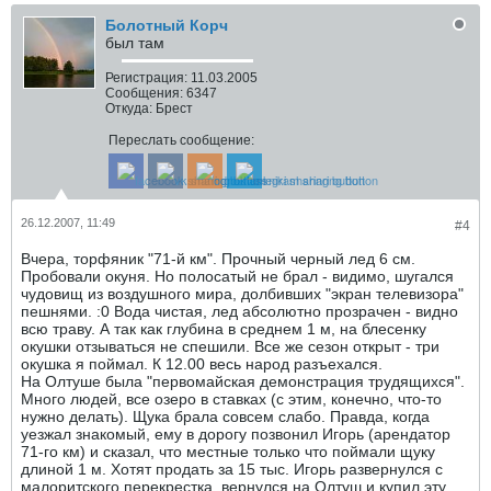
Болотный Корч
был там
Регистрация:
11.03.2005
Сообщения:
6347
Откуда:
Брест
Переслать сообщение:
26.12.2007, 11:49
#4
Вчера, торфяник "71-й км". Прочный черный лед 6 см.
Пробовали окуня. Но полосатый не брал - видимо, шугался
чудовищ из воздушного мира, долбивших "экран телевизора"
пешнями. :0 Вода чистая, лед абсолютно прозрачен - видно
всю траву. А так как глубина в среднем 1 м, на блесенку
окушки отзываться не спешили. Все же сезон открыт - три
окушка я поймал. К 12.00 весь народ разъехался.
На Олтуше была "первомайская демонстрация трудящихся".
Много людей, все озеро в ставках (с этим, конечно, что-то
нужно делать). Щука брала совсем слабо. Правда, когда
уезжал знакомый, ему в дорогу позвонил Игорь (арендатор
71-го км) и сказал, что местные только что поймали щуку
длиной 1 м. Хотят продать за 15 тыс. Игорь развернулся с
малоритского перекрестка, вернулся на Олтуш и купил эту