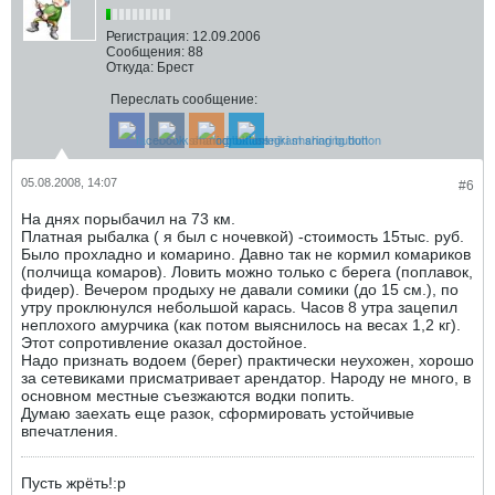
Регистрация:
12.09.2006
Сообщения:
88
Откуда:
Брест
Переслать сообщение:
05.08.2008, 14:07
#6
На днях порыбачил на 73 км.
Платная рыбалка ( я был с ночевкой) -стоимость 15тыс. руб.
Было прохладно и комарино. Давно так не кормил комариков
(полчища комаров). Ловить можно только с берега (поплавок,
фидер). Вечером продыху не давали сомики (до 15 см.), по
утру проклюнулся небольшой карась. Часов 8 утра зацепил
неплохого амурчика (как потом выяснилось на весах 1,2 кг).
Этот сопротивление оказал достойное.
Надо признать водоем (берег) практически неухожен, хорошо
за сетевиками присматривает арендатор. Народу не много, в
основном местные съезжаются водки попить.
Думаю заехать еще разок, сформировать устойчивые
впечатления.
Пусть жрёть!:p