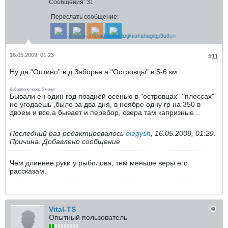
Сообщения:
31
Переслать сообщение:
16.05.2009, 01:23
#11
Ну да "Оптино" в д.Заборье а "Островцы" в 5-6 км .
Добавлено через 5 минут
Бывали ен один год поздней осенью в "островцах"-"плессах"
не угодаешь ,было за два дня, в ноябре одну гр на 350 в
двоем и все,а бывает и перебор, озера там капризные...
Последний раз редактировалось
olegysh
;
16.05.2009, 01:29
.
Причина:
Добавлено сообщение
Чем длиннее руки у рыболова, тем меньше веры его
рассказам.
Vital-TS
Опытный пользователь