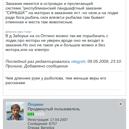
Заказник имеется в островцах и пролегаещей
системе,"республиканский ландшафтный заказник
"СИНЬША"" на маторах в заказнике ест -но незя,а на лодке
ради бога,рыбачь скок влезет,и рыбалка там бывает
отменная и места там живописные.
Добавлено через 7 минут
В д.Заборье на оз.Оптино можно так-же порыбачить с
лодки,про моторы не уверен,вроде оно не входит в
заказник.Но оно не такое уж и большое можно и без
мотора,или на электро.
Последний раз редактировалось
olegysh
;
09.05.2009, 23:10
.
Причина:
Добавлено сообщение
Чем длиннее руки у рыболова, тем меньше веры его
рассказам.
Лоцман
Продвинутый пользователь
Регистрация:
17.04.2007
Сообщения:
8757
Откуда:
Витебск