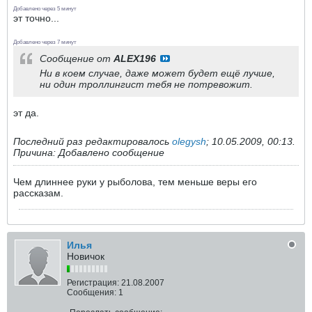
Добавлено через 5 минут
эт точно...
Добавлено через 7 минут
Сообщение от
ALEX196
Ни в коем случае, даже может будет ещё лучше,
ни один троллингист тебя не потревожит.
эт да.
Последний раз редактировалось
olegysh
;
10.05.2009, 00:13
.
Причина:
Добавлено сообщение
Чем длиннее руки у рыболова, тем меньше веры его
рассказам.
Илья
Новичок
Регистрация:
21.08.2007
Сообщения:
1