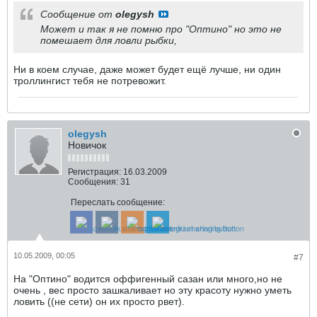
Сообщение от
olegysh
Может и так я не помню про "Оптино" но это не
помешает для ловли рыбки,
Ни в коем случае, даже может будет ещё лучше, ни один
троллингист тебя не потревожит.
olegysh
Новичок
Регистрация:
16.03.2009
Сообщения:
31
Переслать сообщение:
10.05.2009, 00:05
#7
На "Оптино" водится оффигенный сазан или много,но не
очень , вес просто зашкаливает но эту красоту нужно уметь
ловить ((не сети) он их просто рвет).