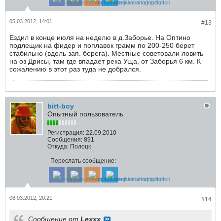
05.03.2012, 14:01
#13
Ездил в конце июля на неделю в д.Заборье. На Оптино
подлещик на фидер и поплавок грамм по 200-250 берет
стабильно (вдоль зап. берега). Местные советовали ловить
на оз Дрисы, там где впадает река Уща, от Заборья 6 км. К
сожалению в этот раз туда не добрался.
bitt-boy
Опытный пользователь
Регистрация:
22.09.2010
Сообщения:
891
Откуда:
Полоцк
Переслать сообщение:
08.03.2012, 20:21
#14
Сообщение от
Lexxx