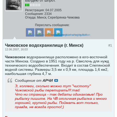
Балдею от шпрот.
Регистрация:
04.07.2005
Сообщения:
2334
Откуда:
Минск, Серебрянка-Чижовка
Переслать сообщение:
Чижовское водохранилище (г. Минск)
#1
12.06.2007, 16:03
Чижовское
водохранилище расположено в юго-восточной
части Минска. Создано в 1951 году на р. Свислочь для нужд
технического водообеспечения. Входит в состав Слепянской
водной системы. Размеры 3,5 км х 0,9 км, площадь 1,6 км2,
наибольшая глубина 4,7 м.
Сообщение от
АРЧИ
Э, коллеги, сколько можно тут "чистоту"
Чижовской рыбы перетирать!!!:mad:
Что ни страница - так дебаты одинаковые! Про
рыбалку пишите. На ЧВ отличная рыбалка и много
хорошей, крупной рыбы. Поймать вот только,
правда, не всегда просто!;)