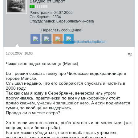
Балдею от шпрот.
Регистрация:
04.07.2005
Сообщения:
2334
Откуда:
Минск, Серебрянка-Чижовка
Переслать сообщение:
12.06.2007, 16:03
#2
Чижовское водохранилище (Минск)
Вот, решил создать темку про Чижовское водохранилище в
городе Минске.
Слышал недавно, что его собираются спускать и чистить в
2008 году.
Так как сам я живу в Серебрянке, вечерком иль утром
прогуливаясь, практически по всему микрорайону стоит,
прямо скажем, ужасный запашок от него. А если поднимется
туман, то вообще не выдержать.
Правда ли о чистке озера?
Хотя, если честно сказать, рыба там есть и не маленькая (как
хощник, так и белая рыба).
В этом можно убедиться, если понаблюдать утром иль
вечером за местными старожилами-рыболовами.