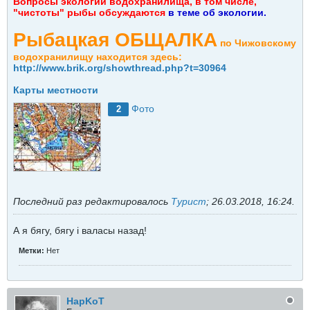
Вопросы экологии водохранилища, в том числе,
"чистоты" рыбы обсуждаются
в теме об экологии.
Рыбацкая ОБЩАЛКА
по Чижовскому
водохранилищу находится здесь:
http://www.brik.org/showthread.php?t=30964
Карты местности
Фото
2
Последний раз редактировалось
Турист
;
26.03.2018, 16:24
.
А я бягу, бягу i валасы назад!
Метки:
Нет
HapKoT