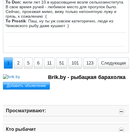
To Don:
жили лет 10 в курасовщине возле сельхозинститута.
В свое время ручей - любимое место для прогулок было.
Сейчас, проезжая мимо, вижу только непонятную лужу и
грязь, к сожалению :(
To Prostik
: Паш, ну ты уж совсем категорично, люди из
Чижовского рыбу даже кушают :)
1
2
5
6
11
51
101
123
Следующая
Brik.by - рыбацкая барахолка
Добавить объявление
Просматривают:
Кто рыбачит