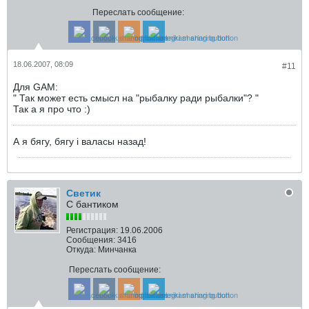
Переслать сообщение:
18.06.2007, 08:09
#11
Для GAM:
" Так может есть смысл на "рыбалку ради рыбалки"? "
Так а я про что :)
А я бягу, бягу i валасы назад!
Светик
С бантиком
Регистрация:
19.06.2006
Сообщения:
3416
Откуда:
Минчанка
Переслать сообщение: