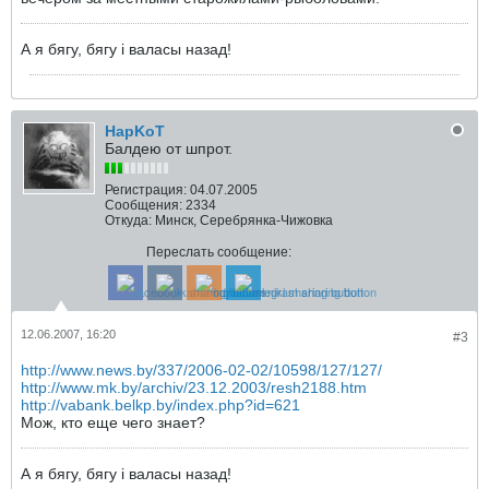
А я бягу, бягу i валасы назад!
HapKoT
Балдею от шпрот.
Регистрация:
04.07.2005
Сообщения:
2334
Откуда:
Минск, Серебрянка-Чижовка
Переслать сообщение:
12.06.2007, 16:20
#3
http://www.news.by/337/2006-02-02/10598/127/127/
http://www.mk.by/archiv/23.12.2003/resh2188.htm
http://vabank.belkp.by/index.php?id=621
Мож, кто еще чего знает?
А я бягу, бягу i валасы назад!