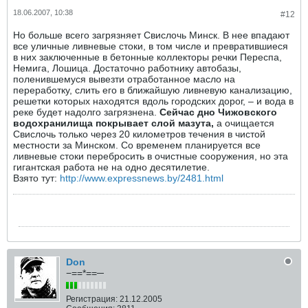
18.06.2007, 10:38
#12
Но больше всего загрязняет Свислочь Минск. В нее впадают
все уличные ливневые стоки, в том числе и превратившиеся
в них заключенные в бетонные коллекторы речки Переспа,
Немига, Лошица. Достаточно работнику автобазы,
поленившемуся вывезти отработанное масло на
переработку, слить его в ближайшую ливневую канализацию,
решетки которых находятся вдоль городских дорог, – и вода в
реке будет надолго загрязнена.
Сейчас дно Чижовского
водохранилища покрывает слой мазута,
а очищается
Свислочь только через 20 километров течения в чистой
местности за Минском. Со временем планируется все
ливневые стоки перебросить в очистные сооружения, но эта
гигантская работа не на одно десятилетие.
Взято тут:
http://www.expressnews.by/2481.html
Don
−==*==─
Регистрация:
21.12.2005