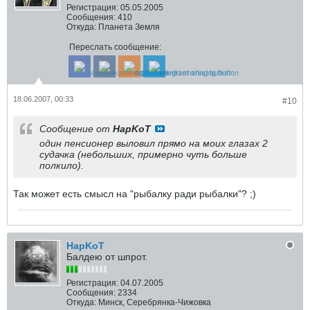
Регистрация:
05.05.2005
Сообщения:
410
Откуда:
Планета Земля
Переслать сообщение:
18.06.2007, 00:33
#10
Сообщение от
HapKoT
один пенсионер выловил прямо на моих глазах 2
судачка (небольших, примерно чуть больше
полкило).
Так может есть смысл на "рыбалку ради рыбалки"? ;)
HapKoT
Балдею от шпрот.
Регистрация:
04.07.2005
Сообщения:
2334
Откуда:
Минск, Серебрянка-Чижовка