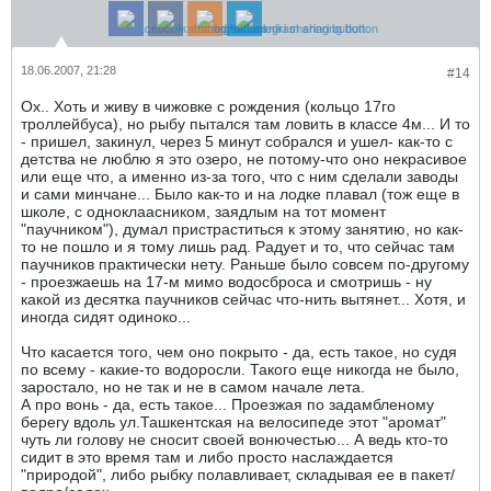
18.06.2007, 21:28
#14
Ох.. Хоть и живу в чижовке с рождения (кольцо 17го
троллейбуса), но рыбу пытался там ловить в классе 4м... И то
- пришел, закинул, через 5 минут собрался и ушел- как-то с
детства не люблю я это озеро, не потому-что оно некрасивое
или еще что, а именно из-за того, что с ним сделали заводы
и сами минчане... Было как-то и на лодке плавал (тож еще в
школе, с одноклаасником, заядлым на тот момент
"паучником"), думал пристраститься к этому занятию, но как-
то не пошло и я тому лишь рад. Радует и то, что сейчас там
паучников практически нету. Раньше было совсем по-другому
- проезжаешь на 17-м мимо водосброса и смотришь - ну
какой из десятка паучников сейчас что-нить вытянет... Хотя, и
иногда сидят одиноко...
Что касается того, чем оно покрыто - да, есть такое, но судя
по всему - какие-то водоросли. Такого еще никогда не было,
заростало, но не так и не в самом начале лета.
А про вонь - да, есть такое... Проезжая по задамбленому
берегу вдоль ул.Ташкентская на велосипеде этот "аромат"
чуть ли голову не сносит своей вонючестью... А ведь кто-то
сидит в это время там и либо просто наслаждается
"природой", либо рыбку полавливает, складывая ее в пакет/