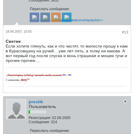
Сообщения:
3811
Переслать сообщение:
18.06.2007, 10:55
#13
Светик
Если хотите глянуть, как и что чистят, то милости прошу к нам
в Курасовщину на ручей....уже лет пять, а толку ни какова. А
вот первый год после спуска и вонь страшная и мошек тучи и
прочее-прочее....
≈≈
☼
≈≈
...Настоящему индейцу завсегда везде ништяк
Δοη™
С уважением,
prostik
Пользователь
Регистрация:
02.09.2005
Сообщения:
314
Переслать сообщение: