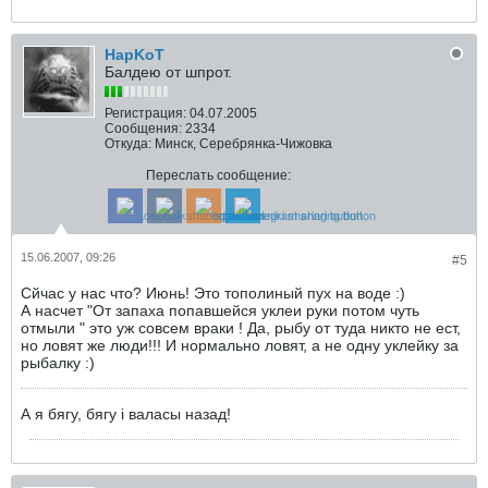
HapKoT
Балдею от шпрот.
Регистрация:
04.07.2005
Сообщения:
2334
Откуда:
Минск, Серебрянка-Чижовка
Переслать сообщение:
15.06.2007, 09:26
#5
Сйчас у нас что? Июнь! Это тополиный пух на воде :)
А насчет "От запаха попавшейся уклеи руки потом чуть
отмыли " это уж совсем враки ! Да, рыбу от туда никто не ест,
но ловят же люди!!! И нормально ловят, а не одну уклейку за
рыбалку :)
А я бягу, бягу i валасы назад!