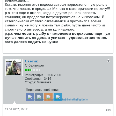
ведро/садок...
Кстати, именно этот водоем сыграл первостепенную роль в
том. что ловить в пределах Минска я категорически не хочу!!!
p.s. тож еще в школе, когда с другом решили освоить
спиннинг, он предлагал потренероваться на чижовском. Я
категорически от этого отказывался и противился всеми
силами. ну не могу я ловить там рыбу, пусть даже чисто из
спортивного интереса, а не кулинарного.
p.p.s
чем ловить рыбу в чижовском водохранилище - уж
лучше ловить ее дома в унитазе - удовольствие то же,
зато далеко ходить не нужно
Светик
С бантиком
Регистрация:
19.06.2006
Сообщения:
3416
Откуда:
Минчанка
Переслать сообщение:
19.06.2007, 10:17
#15