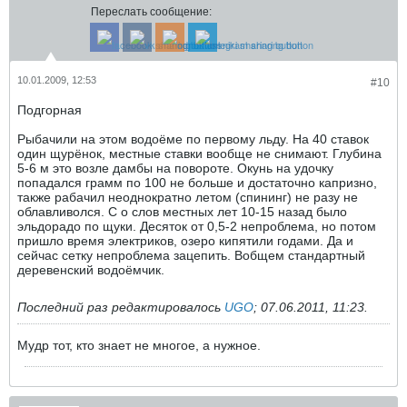
Переслать сообщение:
10.01.2009, 12:53
#10
Подгорная
Рыбачили на этом водоёме по первому льду. На 40 ставок
один щурёнок, местные ставки вообще не снимают. Глубина
5-6 м это возле дамбы на повороте. Окунь на удочку
попадался грамм по 100 не больше и достаточно капризно,
также рабачил неоднократно летом (спининг) не разу не
облавливолся. С о слов местных лет 10-15 назад было
эльдорадо по щуки. Десяток от 0,5-2 непроблема, но потом
пришло время электриков, озеро кипятили годами. Да и
сейчас сетку непроблема зацепить. Вобщем стандартный
деревенский водоёмчик.
Последний раз редактировалось
UGO
;
07.06.2011, 11:23
.
Мудр тот, кто знает не многое, а нужное.