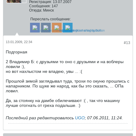
Регистрация:
13.07.2007
Сообщения:
147
Откуда:
Минск
Переслать сообщение:
13.01.2009, 22:34
#13
Подгорная
2 Владимир Б: с друзьями то оно с друзьями и на воблеры
ловили :),
но вот нахлыстом не владею, увы ... :(
Прошлой зимой заглядывал туда, трохи по окуню прошлись с
напарником. По щуке же народ, как бы это сказать, ... ОПа
ловил.
Да, за стоянку на дамбе обилечивают :( , так что машину
лучше отогнать от греха подальше. :)
Последний раз редактировалось
UGO
;
07.06.2011, 11:24
.