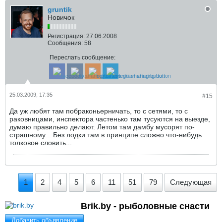
gruntik
Новичок
Регистрация:
27.06.2008
Сообщения:
58
Переслать сообщение:
25.03.2009, 17:35
#15
Да уж любят там побраконьерничать, то с сетями, то с
раковницами, инспектора частенько там тусуются на выезде,
думаю правильно делают. Летом там дамбу мусорят по-
страшному... Без лодки там в принципе сложно что-нибудь
толковое словить...
1
2
4
5
6
11
51
79
Следующая
Brik.by - рыболовные снасти
Добавить объявление