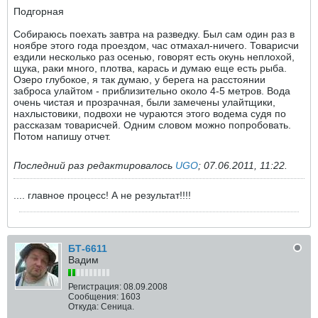
Подгорная
Собираюсь поехать завтра на разведку. Был сам один раз в
ноябре этого года проездом, час отмахал-ничего. Товарисчи
ездили несколько раз осенью, говорят есть окунь неплохой,
щука, раки много, плотва, карась и думаю еще есть рыба.
Озеро глубокое, я так думаю, у берега на расстоянии
заброса улайтом - приблизительно около 4-5 метров. Вода
очень чистая и прозрачная, были замечены улайтщики,
нахлыстовики, подвохи не чураются этого водема судя по
рассказам товарисчей. Одним словом можно попробовать.
Потом напишу отчет.
Последний раз редактировалось
UGO
;
07.06.2011, 11:22
.
.... главное процесс! А не результат!!!!
БТ-6611
Вадим
Регистрация:
08.09.2008
Сообщения:
1603
Откуда:
Сеница.