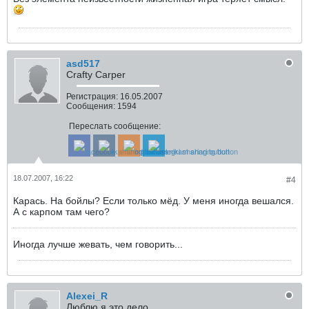
asd517
Crafty Carper
Регистрация:
16.05.2007
Сообщения:
1594
Переслать сообщение:
18.07.2007, 16:22
#4
Карась. На бойлы? Если только мёд. У меня иногда вешался.
А с карпом там чего?
Иногда лучше жевать, чем говорить...
Alexei_R
Люблю я это дело...