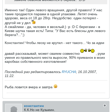
Именно так! Один левого вращения, другой правого! У нас
такие продаются парами в одной упаковке. Летят очень
здорово, веса от 18 до 28гр. Неудобство: один потерял -
другой не у дел
А смайлики - да, человек я веселый;) :p :D С берегами - в
Киеве шутка такая есть! Типа: "У Вас есть блесны для левого
берега?...";)
Константин! Чтобы леску не крутил - нет такого... Чо за идеи
давай рассказывай, может сваяем совместно
, руки
уменя из правильного места выросли, 90% приманок в моих
каробках собственного изготовления!
Последний раз редактировалось
RYUCHA
;
16.10.2007,
11:22
.
Рыба ловится вчера и завтра
константин
К.К.Но не Кузьмин.