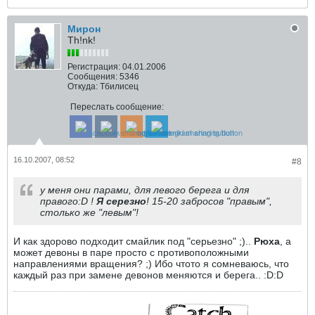
Мирон
Th!nk!
Регистрация:
04.01.2006
Сообщения:
5346
Откуда:
Тбилисец
Переслать сообщение:
16.10.2007, 08:52
#8
у меня они парами, для левого берега и для
правого:D !
Я серезно
! 15-20 забросов "правым",
столько же "левым"!
И как здорово подходит смайлик под "серьезно" ;)..
Рюха
, а
может девоны в паре просто с противоположными
направлениями вращения? ;) Ибо чтото я сомневаюсь, что
каждый раз при замене девонов меняются и берега.. :D:D