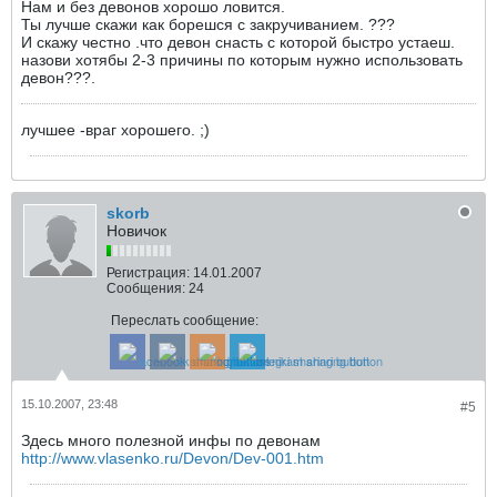
Нам и без девонов хорошо ловится.
Ты лучше скажи как борешся с закручиванием. ???
И скажу честно .что девон снасть с которой быстро устаеш.
назови хотябы 2-3 причины по которым нужно использовать
девон???.
лучшее -враг хорошего. ;)
skorb
Новичок
Регистрация:
14.01.2007
Сообщения:
24
Переслать сообщение:
15.10.2007, 23:48
#5
Здесь много полезной инфы по девонам
http://www.vlasenko.ru/Devon/Dev-001.htm