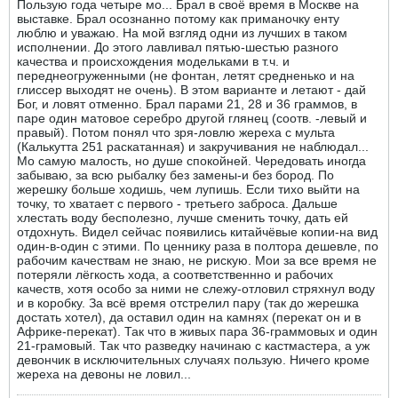
Пользую года четыре мо... Брал в своё время в Москве на
выставке. Брал осознанно потому как приманочку енту
люблю и уважаю. На мой взгляд одни из лучших в таком
исполнении. До этого лавливал пятью-шестью разного
качества и происхождения модельками в т.ч. и
переднеогруженными (не фонтан, летят средненько и на
глиссер выходят не очень). В этом варианте и летают - дай
Бог, и ловят отменно. Брал парами 21, 28 и 36 граммов, в
паре один матовое серебро другой глянец (соотв. -левый и
правый). Потом понял что зря-ловлю жереха с мульта
(Калькутта 251 раскатанная) и закручивания не наблюдал...
Мо самую малость, но душе спокойней. Чередовать иногда
забываю, за всю рыбалку без замены-и без бород. По
жерешку больше ходишь, чем лупишь. Если тихо выйти на
точку, то хватает с первого - третьего заброса. Дальше
хлестать воду бесполезно, лучше сменить точку, дать ей
отдохнуть. Видел сейчас появились китайчёвые копии-на вид
один-в-один с этими. По ценнику раза в полтора дешевле, по
рабочим качествам не знаю, не рискую. Мои за все время не
потеряли лёгкость хода, а соответственнно и рабочих
качеств, хотя особо за ними не слежу-отловил стряхнул воду
и в коробку. За всё время отстрелил пару (так до жерешка
достать хотел), да оставил один на камнях (перекат он и в
Африке-перекат). Так что в живых пара 36-граммовых и один
21-грамовый. Так что разведку начинаю с кастмастера, а уж
девончик в исключительных случаях пользую. Ничего кроме
жереха на девоны не ловил...