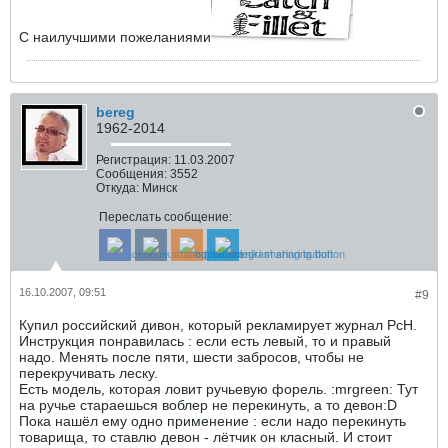
С наилучшими пожеланиями
bereg
1962-2014
Регистрация:
11.03.2007
Сообщения:
3552
Откуда:
Минск
Переслать сообщение:
16.10.2007, 09:51
#9
Купил российский дивон, который рекламирует журнал РсН.
Инструкция понравилась : если есть левый, то и правый
надо. Менять после пяти, шести забросов, чтобы не
перекручивать леску.
Есть модель, которая ловит ручьевую форель. :mrgreen: Тут
на ручье стараешься воблер не перекинуть, а то девон:D
Пока нашёл ему одно применение : если надо перекинуть
товарища, то ставлю девон - лётчик он класный. И стоит