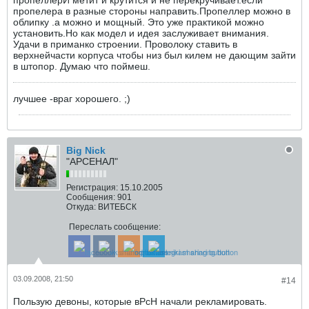
пропеллерИ метит и крутится и не перекручивает.если
пропелера в разные стороны направить.Пропеллер можно в
облипку .а можно и мощный. Это уже практикой можно
установить.Но как модел и идея заслуживает внимания.
Удачи в приманко строении. Проволоку ставить в
верхнейчасти корпуса чтобы низ был килем не дающим зайти
в штопор. Думаю что поймеш.
лучшее -враг хорошего. ;)
Big Nick
"АРСЕНАЛ"
Регистрация:
15.10.2005
Сообщения:
901
Откуда:
ВИТЕБСК
Переслать сообщение:
03.09.2008, 21:50
#14
Пользую девоны, которые вРсН начали рекламировать.