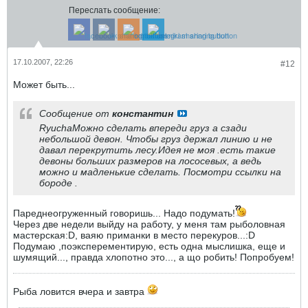
Переслать сообщение:
17.10.2007, 22:26
#12
Может быть...
Сообщение от
константин
RyuchaМожно сделать впереди груз а сзади
небольшой девон. Чтобы груз держал линию и не
давал перекрутить лесу.Идея не моя .есть такие
девоны больших размеров на лососевых, а ведь
можно и мадленькие сделать. Посмотри ссылки на
бороде .
Пареднеогруженный говоришь... Надо подумать!
Через две недели выйду на работу, у меня там рыболовная
мастерская:D, ваяю приманки в место перекуров...:D
Подумаю ,поэксперементирую, есть одна мыслишка, еще и
шумящий..., правда хлопотно это..., а що робить! Попробуем!
Рыба ловится вчера и завтра