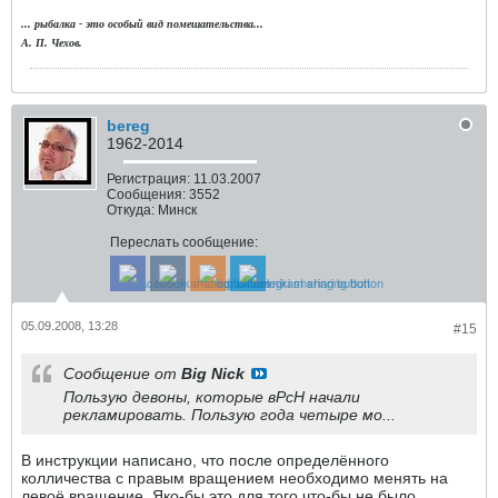
... рыбалка - это особый вид помешательства...
А. П. Чехов.
bereg
1962-2014
Регистрация:
11.03.2007
Сообщения:
3552
Откуда:
Минск
Переслать сообщение:
05.09.2008, 13:28
#15
Сообщение от
Big Nick
Пользую девоны, которые вРсН начали
рекламировать. Пользую года четыре мо...
В инструкции написано, что после определённого
колличества с правым вращением необходимо менять на
левоё вращение. Яко-бы это для того что-бы не было