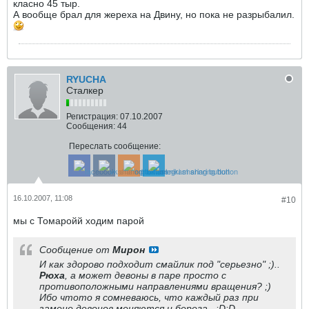
класно 45 тыр.
А вообще брал для жереха на Двину, но пока не разрыбалил.
RYUCHA
Сталкер
Регистрация:
07.10.2007
Сообщения:
44
Переслать сообщение:
16.10.2007, 11:08
#10
мы с Томаройй ходим парой
Сообщение от
Мирон
И как здорово подходит смайлик под "серьезно" ;)..
Рюха
, а может девоны в паре просто с
противоположными направлениями вращения? ;)
Ибо чтото я сомневаюсь, что каждый раз при
замене девонов меняются и берега.. :D:D