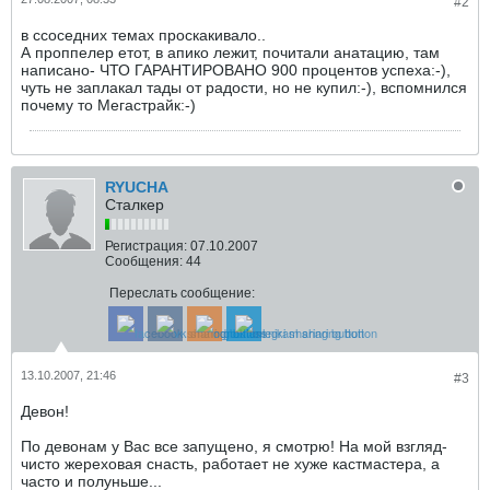
#2
в ссоседних темах проскакивало..
А проппелер етот, в апико лежит, почитали анатацию, там
написано- ЧТО ГАРАНТИРОВАНО 900 процентов успеха:-),
чуть не заплакал тады от радости, но не купил:-), вспомнился
почему то Мегастрайк:-)
RYUCHA
Сталкер
Регистрация:
07.10.2007
Сообщения:
44
Переслать сообщение:
13.10.2007, 21:46
#3
Девон!
По девонам у Вас все запущено, я смотрю! На мой взгляд-
чисто жереховая снасть, работает не хуже кастмастера, а
часто и полуньше...