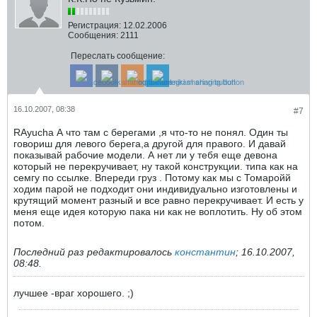
Регистрация:
12.02.2006
Сообщения:
2111
Переслать сообщение:
16.10.2007, 08:38
#7
RАyucha А что там с берегами ,я что-то не понял. Один ты
говориш для левого берега,а другой для правого. И давай
показывай рабочие модели. А нет ли у тебя еще девона
который не перекручивает, ну такой конструкции. типа как на
семгу по ссылке. Впереди груз . Потому как мы с Томаройй
ходим парой не подходит они индивидуально изготовлены и
крутящий момент разный и все равно перекручивает. И есть у
меня еще идея которую пака ни как не воплотить. Ну об этом
потом.
Последний раз редактировалось
константин
;
16.10.2007,
08:48
.
лучшее -враг хорошего. ;)