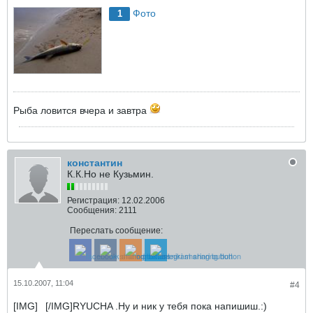
Фото
1
Рыба ловится вчера и завтра
константин
К.К.Но не Кузьмин.
Регистрация:
12.02.2006
Сообщения:
2111
Переслать сообщение:
15.10.2007, 11:04
#4
[IMG]
[/IMG]RYUCHA .Ну и ник у тебя пока напишиш.:)