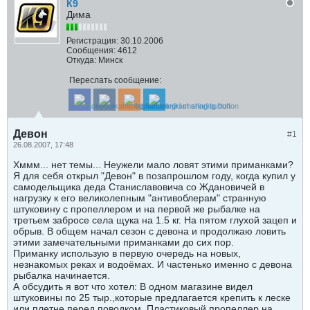
К9
Дима
Регистрация:
30.10.2006
Сообщения:
4612
Откуда:
Минск
Переслать сообщение:
Девон
#1
26.08.2007, 17:48
Хммм... нет темы... Неужели мало ловят этими приманками?
Я для себя открыл "Девон" в позапрошлом году, когда купил у
самодельщика деда Станиславовича со Ждановичей в
нагрузку к его великолепным "антивоблерам" странную
штуковину с пропеллером и на первой же рыбалке на
третьем забросе села щука на 1.5 кг. На пятом глухой зацеп и
обрыв. В общем начал сезон с девона и продолжаю ловить
этими замечательными приманками до сих пор.
Приманку использую в первую очередь на новых,
незнакомых реках и водоёмах. И частенько именно с девона
рыбалка начинается.
А обсудить я вот что хотел: В одном магазине видел
штуковины по 25 тыр.,которые предлагается крепить к леске
или плетне перед поводком. Пластиковый пропеллер на