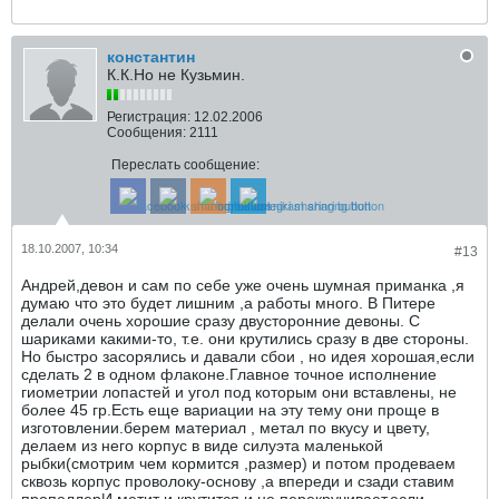
константин
К.К.Но не Кузьмин.
Регистрация:
12.02.2006
Сообщения:
2111
Переслать сообщение:
18.10.2007, 10:34
#13
Андрей,девон и сам по себе уже очень шумная приманка ,я
думаю что это будет лишним ,а работы много. В Питере
делали очень хорошие сразу двусторонние девоны. С
шариками какими-то, т.е. они крутились сразу в две стороны.
Но быстро засорялись и давали сбои , но идея хорошая,если
сделать 2 в одном флаконе.Главное точное исполнение
гиометрии лопастей и угол под которым они вставлены, не
более 45 гр.Есть еще вариации на эту тему они проще в
изготовлении.берем материал , метал по вкусу и цвету,
делаем из него корпус в виде силуэта маленькой
рыбки(смотрим чем кормится ,размер) и потом продеваем
сквозь корпус проволоку-основу ,а впереди и сзади ставим