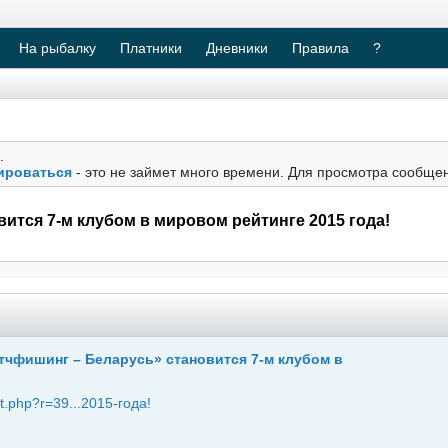
На рыбалку
Платники
Дневники
Правила
?
.
ироваться
- это не займет много времени. Для просмотра сообще
ится 7-м клубом в мировом рейтинге 2015 года!
тчфишинг – Беларусь» становится 7-м клубом в
nt.php?r=39...2015-года!