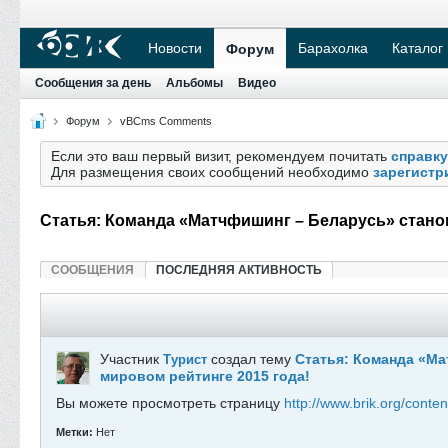
Новости
Барахолка
Каталог
Форум
Сообщения за день
Альбомы
Видео
Форум
vBCms Comments
Если это ваш первый визит, рекомендуем почитать
справку
Для размещения своих сообщений необходимо
зарегистр
Статья: Команда «Матчфишинг – Беларусь» станов
СООБЩЕНИЯ
ПОСЛЕДНЯЯ АКТИВНОСТЬ
Участник
создал тему
Статья: Команда «Ма
Турист
мировом рейтинге 2015 года!
Вы можете просмотреть страницу
http://www.brik.org/conte
Метки:
Нет