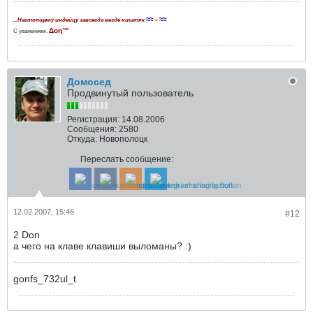
≈≈
☼
≈≈
...Настоящему индейцу завсегда везде ништяк
Δοη™
С уважением,
Домосед
Продвинутый пользователь
Регистрация:
14.08.2006
Сообщения:
2580
Откуда:
Новополоцк
Переслать сообщение:
12.02.2007, 15:46
#12
2 Don
а чего на клаве клавиши выломаны? :)
gonfs_732ul_t