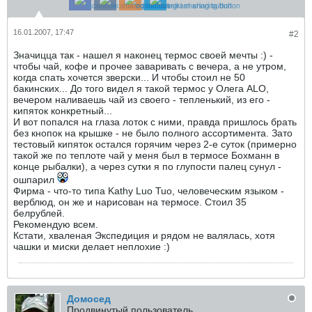
16.01.2007, 17:47
#2
Значицца так - нашел я наконец термос своей мечты :) -
чтобы чай, кофе и прочее заваривать с вечера, а не утром,
когда спать хочется зверски... И чтобы стоил не 50
бакинских... До того видел я такой термос у Олега АLO,
вечером наливаешь чай из своего - тепленький, из его -
кипяток конкретный...
И вот попался на глаза лоток с ними, правда пришлось брать
без кнопок на крышке - не было полного ассортимента. Зато
тестовый кипяток остался горячим через 2-е суток (примерно
такой же по теплоте чай у меня был в термосе Бохманн в
конце рыбалки), а через сутки я по глупости палец сунул -
ошпарил
Фирма - что-то типа Kathy Luo Tuo, человеческим языком -
верблюд, он же и нарисован на термосе. Стоил 35
белрублей.
Рекомендую всем.
Кстати, хваленая Экспедиция и рядом не валялась, хотя
чашки и миски делает неплохие :)
Домосед
Продвинутый пользователь