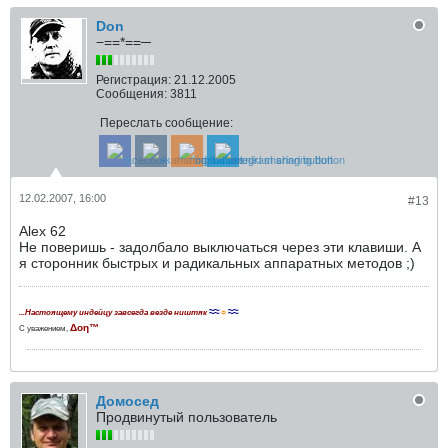
Don
−==*==─
Регистрация:
21.12.2005
Сообщения:
3811
Переслать сообщение:
12.02.2007, 16:00
#13
Alex 62
Не поверишь - задолбало выключаться через эти клавиши. А
я сторонник быстрых и радикальных аппаратных методов ;)
≈≈
☼
≈≈
...Настоящему индейцу завсегда везде ништяк
Δοη™
С уважением,
Домосед
Продвинутый пользователь