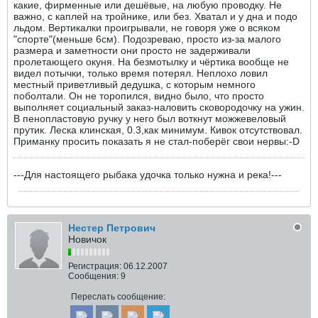
какие, фирменные или дешёвые, на любую проводку. Не
важно, с каплей на тройнике, или без. Хватал и у дна и подо
льдом. Вертикалки проигрывали, не говоря уже о всяком
"спорте"(меньше 6см). Подозреваю, просто из-за малого
размера и заметности они просто не задерживали
пролетающего окуня. На безмотылку и чёртика вообще не
видел потычки, только время потерял. Неплохо ловил
местный приветливый дедушка, с которым немного
поболтали. Он не торопился, видно было, что просто
выполняет социальный заказ-наловить сковородочку на ужин.
В пенопластовую ручку у него был воткнут можжевеловый
прутик. Леска клинская, 0.3,как минимум. Кивок отсутствовал.
Приманку просить показать я не стал-поберёг свои нервы:-D
---Для настоящего рыбака удочка только нужна и река!---
Нестер Петрович
Новичок
Регистрация:
06.12.2007
Сообщения:
9
Переслать сообщение: