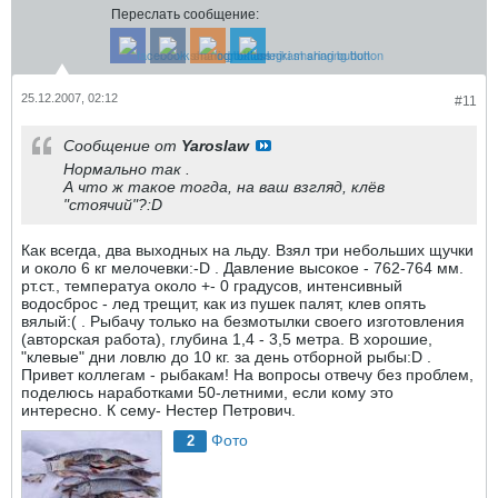
Переслать сообщение:
25.12.2007, 02:12
#11
Сообщение от
Yaroslaw
Нормально так .
А что ж такое тогда, на ваш взгляд, клёв
"стоячий"?:D
Как всегда, два выходных на льду. Взял три небольших щучки
и около 6 кг мелочевки:-D . Давление высокое - 762-764 мм.
рт.ст., температуа около +- 0 градусов, интенсивный
водосброс - лед трещит, как из пушек палят, клев опять
вялый:( . Рыбачу только на безмотылки своего изготовления
(авторская работа), глубина 1,4 - 3,5 метра. В хорошие,
"клевые" дни ловлю до 10 кг. за день отборной рыбы:D .
Привет коллегам - рыбакам! На вопросы отвечу без проблем,
поделюсь наработками 50-летними, если кому это
интересно. К сему- Нестер Петрович.
Фото
2