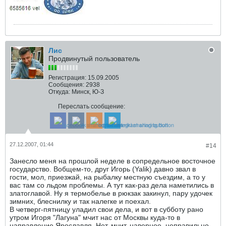
Лис
Продвинутый пользователь
Регистрация:
15.09.2005
Сообщения:
2938
Откуда:
Минск, Ю-З
Переслать сообщение:
27.12.2007, 01:44
#14
Занесло меня на прошлой неделе в сопредельное восточное
государство. Вобщем-то, друг Игорь (Yalik) давно звал в
гости, мол, приезжай, на рыбалку местную съездим, а то у
вас там со льдом проблемы. А тут как-раз дела наметились в
златоглавой. Ну я термобелье в рюкзак закинул, пару удочек
зимних, блеснилку и так налегке и поехал.
В четверг-пятницу уладил свои дела, и вот в субботу рано
утром Игоря "Лагуна" мчит нас от Москвы куда-то в
направление Ярославля. Нет, мчит, наверное, неправильно