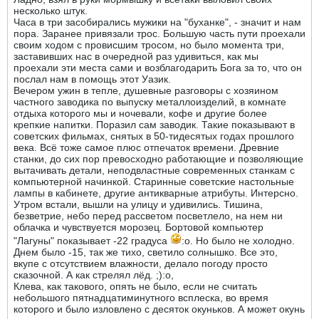
несколько штук.
Часа в три засобирались мужики на "буханке", - значит и нам
пора. Заранее привязали трос. Большую часть пути проехали
своим ходом с провисшим тросом, но было момента три,
заставивших нас в очередной раз удивиться, как мы
проехали эти места сами и возблагодарить Бога за то, что он
послал нам в помощь этот Уазик.
Вечером ужин в тепле, душевные разговоры с хозяином
частного заводика по выпуску металлоизделий, в комнате
отдыха которого мы и ночевали, кофе и другие более
крепкие напитки. Поразил сам заводик. Такие показывают в
советских фильмах, снятых в 50-тидесятых годах прошлого
века. Всё тоже самое плюс отпечаток времени. Древние
станки, до сих пор превосходно работающие и позволяющие
вытачивать детали, неподвластные современных станкам с
компьютерной начинкой. Старинные советские настольные
лампы в кабинете, другие антикварные атрибуты. Интерсно.
Утром встали, вышли на улицу и удивились. Тишина,
безветрие, небо перед рассветом посветлело, на нем ни
облачка и чувствуется морозец. Бортовой компьютер
"Лагуны" показывает -22 градуса
:o. Но было не холодно.
Днем было -15, так же тихо, светило солнышко. Все это,
вкупе с отсутствием влажности, делало погоду просто
сказочной. А как стрелял лёд. ;):o,
Клева, как такового, опять не было, если не считать
небольшого пятнадцатиминутного всплеска, во время
которого и было изловлено с десяток окуньков. А может окунь