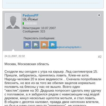
FedoroFF
UL-Йожыг
Регистрация:
10.07.2007
Сообщения:
315
Переслать сообщение:
24.11.2007, 22:32
#2
Москва, Московская область
Сходили мы сегодня с утра на карьер. Лед сантиметров 15.
Пришли, забурились, принялись ловить. Клев-не ахти.
Народу-человек 20 в зоне видимости... Сначала попробовали
блеснить, но все из-за того же обилия зацепов нормально
половить на блесны у нас не вышло. Всего один
"хвостик",грамм на 30. Дедушка попросил сделать ему удочку
с поплавком, а я забурился рядом с нависающим над водой
деревом, кинул несколько щепоток мотыля, и стал ловить.
В общем с десяток наловил, правда двое неплохих влетели,
но был и один сход чего-то "приятного", не хотелось