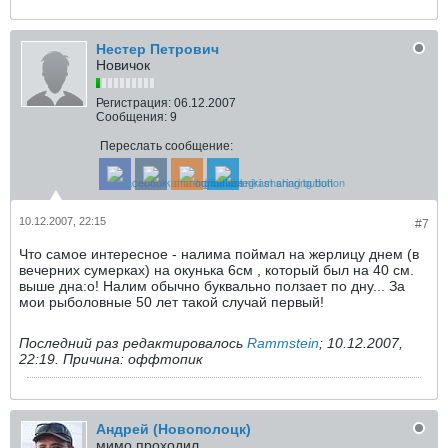
Нестер Петрович
Новичок
Регистрация:
06.12.2007
Сообщения:
9
Переслать сообщение:
10.12.2007, 22:15
#7
Что самое интересное - налима поймал на жерлицу днем (в
вечерних сумерках) на окунька 6см , который был на 40 см.
выше дна:o! Налим обычно буквально ползает по дну... За
мои рыболовные 50 лет такой случай первый!
Последний раз редактировалось
Rammstein
;
10.12.2007,
22:19
.
Причина:
оффтопик
Андрей (Новополоцк)
мимо проходил