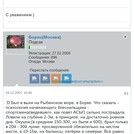
C уважением:)
Борис(Москва)
Подсак
Регистрация:
27.02.2006
Сообщения:
896
Откуда:
Москва
Переслать сообщение:
04.12.2007, 10:46
#3
:D Был в выхи на Рыбинском море, в Борке. Что сказать -
психология начинающего блеснильщика -
спортсмена(видевшего, как ловят АСЫ!) сильно пострадала.
Ловили на глубине 2-3м, в принципе, на достаточно ровном
дне. Окушок (в среднем 150-300, но были и 600), брал только
в 20й - 30й лунке, просверленной обязательно на чистом
месте, в 10-15м, на балансы, пятёрки и семёрки. Всё равно