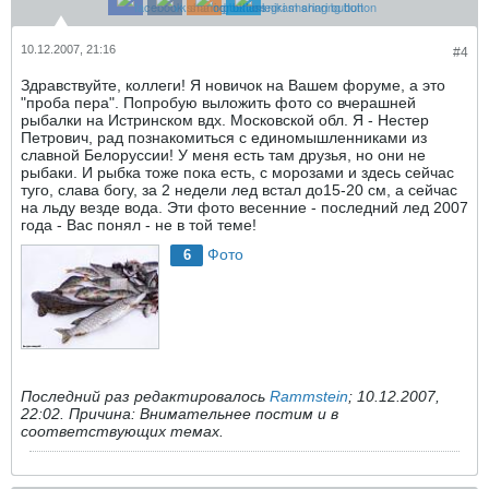
10.12.2007, 21:16
#4
Здравствуйте, коллеги! Я новичок на Вашем форуме, а это
"проба пера". Попробую выложить фото со вчерашней
рыбалки на Истринском вдх. Московской обл. Я - Нестер
Петрович, рад познакомиться с единомышленниками из
славной Белоруссии! У меня есть там друзья, но они не
рыбаки. И рыбка тоже пока есть, с морозами и здесь сейчас
туго, слава богу, за 2 недели лед встал до15-20 см, а сейчас
на льду везде вода. Эти фото весенние - последний лед 2007
года - Вас понял - не в той теме!
Фото
6
Последний раз редактировалось
Rammstein
;
10.12.2007,
22:02
.
Причина:
Внимательнее постим и в
соответствующих темах.