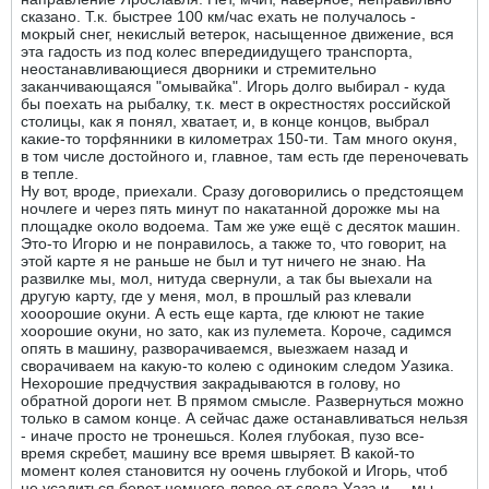
сказано. Т.к. быстрее 100 км/час ехать не получалось -
мокрый снег, некислый ветерок, насыщенное движение, вся
эта гадость из под колес впередиидущего транспорта,
неостанавливающиеся дворники и стремительно
заканчивающаяся "омывайка". Игорь долго выбирал - куда
бы поехать на рыбалку, т.к. мест в окрестностях российской
столицы, как я понял, хватает, и, в конце концов, выбрал
какие-то торфянники в километрах 150-ти. Там много окуня,
в том числе достойного и, главное, там есть где переночевать
в тепле.
Ну вот, вроде, приехали. Сразу договорились о предстоящем
ночлеге и через пять минут по накатанной дорожке мы на
площадке около водоема. Там же уже ещё с десяток машин.
Это-то Игорю и не понравилось, а также то, что говорит, на
этой карте я не раньше не был и тут ничего не знаю. На
развилке мы, мол, нитуда свернули, а так бы выехали на
другую карту, где у меня, мол, в прошлый раз клевали
хооорошие окуни. А есть еще карта, где клюют не такие
хоорошие окуни, но зато, как из пулемета. Короче, садимся
опять в машину, разворачиваемся, выезжаем назад и
сворачиваем на какую-то колею с одиноким следом Уазика.
Нехорошие предчуствия закрадываются в голову, но
обратной дороги нет. В прямом смысле. Развернуться можно
только в самом конце. А сейчас даже останавливаться нельзя
- иначе просто не тронешься. Колея глубокая, пузо все-
время скребет, машину все время швыряет. В какой-то
момент колея становится ну оочень глубокой и Игорь, чтоб
не усадиться берет немного левее от следа Уаза и ... мы