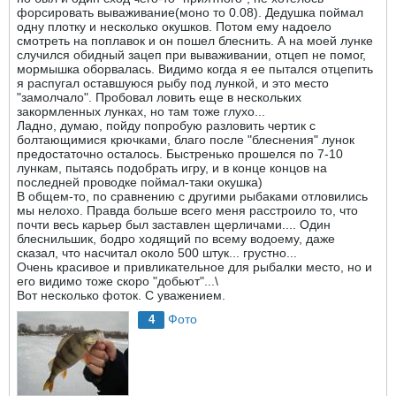
форсировать вываживание(моно то 0.08). Дедушка поймал
одну плотку и несколько окушков. Потом ему надоело
смотреть на поплавок и он пошел блеснить. А на моей лунке
случился обидный зацеп при вываживании, отцеп не помог,
мормышка оборвалась. Видимо когда я ее пытался отцепить
я распугал оставшуюся рыбу под лункой, и это место
"замолчало". Пробовал ловить еще в нескольких
закормленных лунках, но там тоже глухо...
Ладно, думаю, пойду попробую разловить чертик с
болтающимися крючками, благо после "блеснения" лунок
предостаточно осталось. Быстренько прошелся по 7-10
лункам, пытаясь подобрать игру, и в конце концов на
последней проводке поймал-таки окушка)
В общем-то, по сравнению с другими рыбаками отловились
мы нелохо. Правда больше всего меня расстроило то, что
почти весь карьер был заставлен щерличами.... Один
блеснильшик, бодро ходящий по всему водоему, даже
сказал, что насчитал около 500 штук... грустно...
Очень красивое и привликательное для рыбалки место, но и
его видимо тоже скоро "добьют"...\
Вот несколько фоток. С уважением.
Фото
4