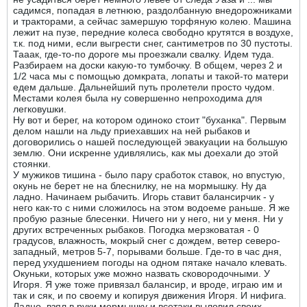
садимся, попадая в летнюю, раздолбанную внедорожниками
и тракторами, а сейчас замершую торфяную колею. Машина
лежит на пузе, передние колеса свободно крутятся в воздухе,
т.к. под ними, если выгрести снег, сантиметров по 30 пустоты.
Тааак, где-то-по дороге мы проезжали свалку. Идем туда.
Разбираем на доски какую-то тумбочку. В общем, через 2 и
1/2 часа мы с помощью домкрата, лопаты и такой-то матери
едем дальше. Дальнейший путь пролетели просто чудом.
Местами колея была ну совершенно непроходима для
легковушки.
Ну вот и берег, на котором одиноко стоит "буханка". Первым
делом нашли на льду приехавших на ней рыбаков и
договорились о нашей последующей эвакуации на большую
землю. Они искренне удивлялись, как мы доехали до этой
стоянки.
У мужиков тишина - было пару сработок ставок, но впустую,
окунь не берет не на блеснилку, не на мормышку. Ну да
ладно. Начинаем рыбачить. Игорь ставит балансирчик - у
него как-то с ними сложилось на этом водоеме раньше. Я же
пробую разные блесенки. Ничего ни у него, ни у меня. Ни у
других встреченных рыбаков. Погодка мерзковатая - 0
градусов, влажность, мокрый снег с дождем, ветер северо-
западный, метров 5-7, порывами больше. Где-то в час дня,
перед ухудшением погоды на одном пятаке начало клевать.
Окуньки, которых уже можно назвать сковородочными. У
Игоря. Я уже тоже привязал балансир, и вроде, играю им и
так и сяк, и по своему и копируя движения Игоря. И нифига.
Ладно, взял в руки мормышку и всетаки выловил своих