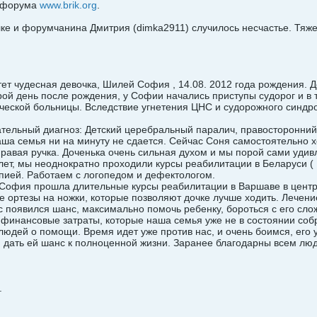
и форума
www.brik.org
.
ке и форумчанина Дмитрия (dimka2911) случилось несчастье. Тяже
тет чудесная девочка, Шилей София , 14.08. 2012 года рождения. 
ой день после рождения, у Софии начались приступы судорог и в
ческой больницы. Вследствие угнетения ЦНС и судорожного синдр
ательный диагноз: Детский церебральный паралич, правосторонний 
аша семья ни на минуту не сдается. Сейчас Соня самостоятельно хо
равая ручка. Доченька очень сильная духом и мы порой сами удивл
лет, мы неоднократно проходили курсы реабилитации в Беларуси (
пией. Работаем с логопедом и дефектологом.
. София прошла длительные курсы реабилитации в Варшаве в центре
 ортезы на ножки, которые позволяют дочке лучше ходить. Лечени
с появился шанс, максимально помочь ребенку, бороться с его сл
е финансовые затраты, которые наша семья уже не в состоянии соб
дей о помощи. Время идет уже против нас, и очень боимся, его у
и дать ей шанс к полноценной жизни. Заранее благодарны всем лю
.