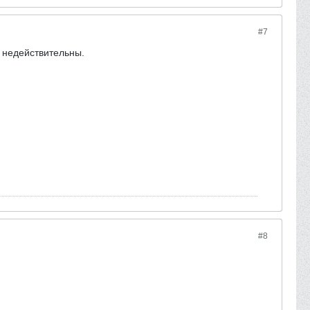
#7
 недействительны.
#8