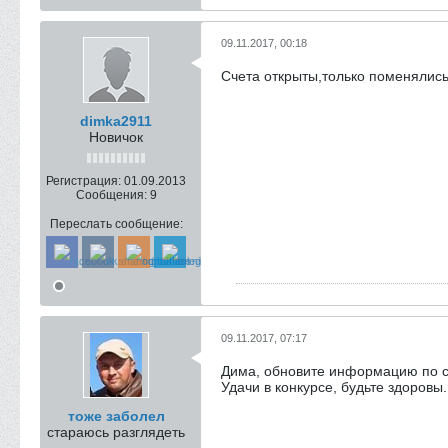
09.11.2017, 00:18
Счета открыты,только поменялис
dimka2911
Новичок
Регистрация:
01.09.2013
Сообщения:
9
Переслать сообщение:
09.11.2017, 07:17
Дима, обновите информацию по сч
Удачи в конкурсе, будьте здоровы.
тоже заболел
стараюсь разглядеть