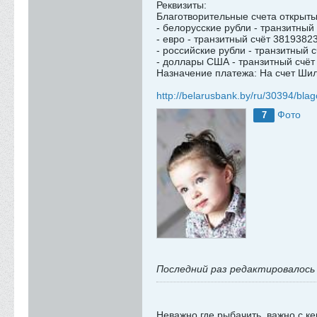
Реквизиты:
Благотворительные счета открыты
- белорусские рубли - транзитный
- евро - транзитный счёт 3819382
- российские рубли - транзитный 
- доллары США - транзитный счёт
Назначение платежа: На счет Ш
http://belarusbank.by/ru/30394/blag
Фото
7
Последний раз редактировалос
Неважно где рыбачить, важно с к