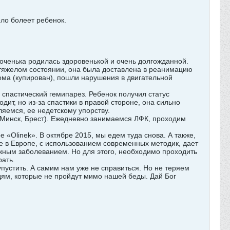
ло болеет ребенок.
Доченька родилась здоровенькой и очень долгожданной.
 тяжелом состоянии, она была доставлена в реанимацию
ома (купирован), пошли нарушения в двигательной
спастический гемипарез. Ребенок получил статус
дит, но из-за спастики в правой стороне, она сильно
яемся, ее недетскому упорству.
 Минск, Брест). Ежедневно занимаемся ЛФК, проходим
 «Olinek». В октябре 2015, мы едем туда снова. А также,
е в Европе, с использованием современных методик, дает
ожным заболеванием. Но для этого, необходимо проходить
рать.
пустить. А самим нам уже не справиться. Но не теряем
дям, которые не пройдут мимо нашей беды. Дай Бог