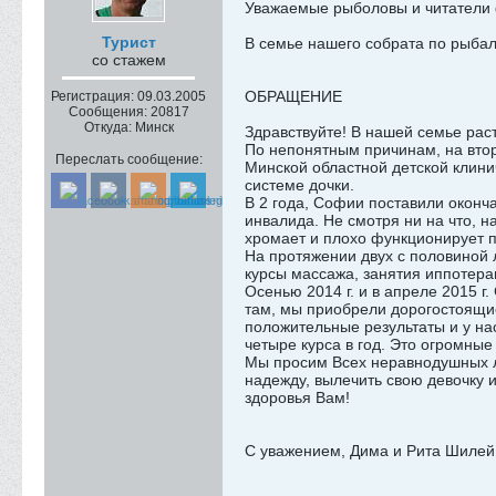
Уважаемые рыболовы и читател
Турист
В семье нашего собрата по рыбал
со стажем
ОБРАЩЕНИЕ
Регистрация:
09.03.2005
Сообщения:
20817
Откуда:
Минск
Здравствуйте! В нашей семье рас
По непонятным причинам, на втор
Переслать сообщение:
Минской областной детской клини
системе дочки.
В 2 года, Софии поставили оконч
инвалида. Не смотря ни на что, н
хромает и плохо функционирует п
На протяжении двух с половиной 
курсы массажа, занятия иппотера
Осенью 2014 г. и в апреле 2015 г
там, мы приобрели дорогостоящие
положительные результаты и у на
четыре курса в год. Это огромны
Мы просим Всех неравнодушных лю
надежду, вылечить свою девочку 
здоровья Вам!
С уважением, Дима и Рита Шилей