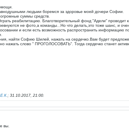
помощи.
равнодушными людьми боремся за здоровье моей дочери Софии.
..огромные суммы средств.
ыйграть реабилитацию. Благотворительный фонд "Адели" проводит
ревнуются не фото,а команды...Но что делать,это тоже шанс, и оче
олосовании и если есть возможность распространить информацию 
е.
ния, найти Софию Шилей, нажать на сердечко.Вам будет предложено
ьно нажать слово " ПРОГОЛОСОВАТЬ". Тогда сердечко станет актив
ь
Е.К.
;
31.10.2017, 21:00
.
е вы.