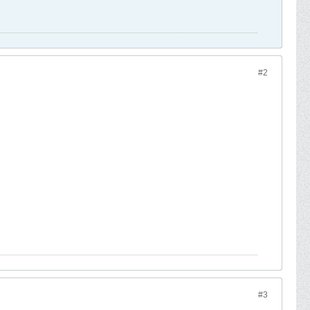
#2
#3