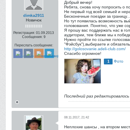
Добрый вечер!
Ребята, снова хочу попросить о 
Не первый год всей семьей и не
dimka2911
Бесконечные поездки за границу.
Новичок
Но тут появилась возможность в
головования. Понятно, что уже со
Я прошу вас поддержать нас в г
Регистрация:
01.09.2013
аудитории, тем ближе мы к побед
Сообщения:
9
Нужно пройти по ссылке голосова
"Фэйсбук"),выбираете и обязател
Переслать сообщение:
http://golosovanie.adeli-club.com/
Спасибо огромное!
Фото
1
Последний раз редактировалос
08.11.2017, 21:42
Неплохие шансы , на втором мест