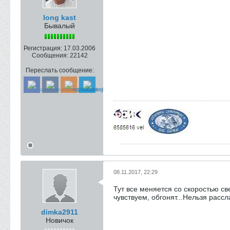
long kast
Бывалый
Регистрация:
17.03.2006
Сообщения:
22142
Переслать сообщение:
08.11.2017, 22:29
Тут все меняется со скоростью с
чувствуем, обгонят...Нельзя расс
dimka2911
Новичок