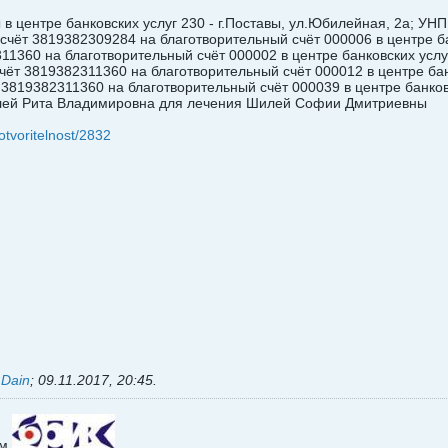
 в центре банковских услуг 230 - г.Поставы, ул.Юбилейная, 2а; У
 счёт 3819382309284 на благотворительный счёт 000006 в центре б
311360 на благотворительный счёт 000002 в центре банковских усл
счёт 3819382311360 на благотворительный счёт 000012 в центре ба
 3819382311360 на благотворительный счёт 000039 в центре банков
илей Рита Владимировна для лечения Шилей Софии Дмитриевны
otvoritelnost/2832
ь
Dain
;
09.11.2017, 20:45
.
ем