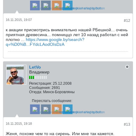
16.11.2015, 19:07
#12
к акации присмотрись внимательно нашей РБешной... очень
приятная древесина... помниццо лет 10 назад работал с ней
плотно ...
https://www.google.by/search?
q=%D0%B...FYdcLAodOIsDzA
LetVo
Владимир
Регистрация:
25.12.2008
Сообщения:
2691
Откуда:
Минск-Боровляны
Переслать сообщение:
16.11.2015, 19:18
#13
Женя, похоже чем то на сирень. Или мне так кажется.