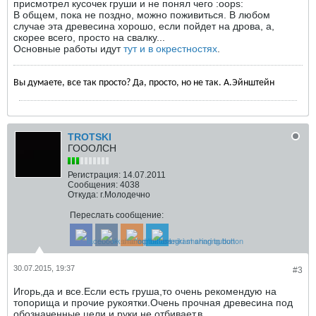
присмотрел кусочек груши и не понял чего :oops:
В общем, пока не поздно, можно поживиться. В любом
случае эта древесина хорошо, если пойдет на дрова, а,
скорее всего, просто на свалку...
Основные работы идут
тут и в окрестностях
.
Вы думаете, все так просто? Да, просто, но не так. А.Эйнштейн
TROTSKI
ГОООЛСН
Регистрация:
14.07.2011
Сообщения:
4038
Откуда:
г.Молодечно
Переслать сообщение:
30.07.2015, 19:37
#3
Игорь,да и все.Если есть груша,то очень рекомендую на
топорища и прочие рукоятки.Очень прочная древесина под
обозначенные цели,и руки не отбивает,в