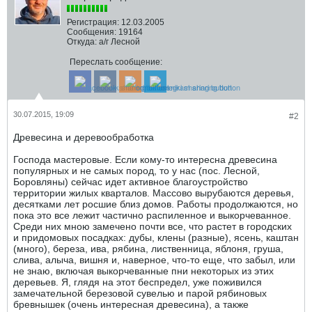
Регистрация:
12.03.2005
Сообщения:
19164
Откуда:
а/г Лесной
Переслать сообщение:
30.07.2015, 19:09
#2
Древесина и деревообработка
Господа мастеровые. Если кому-то интересна древесина
популярных и не самых пород, то у нас (пос. Лесной,
Боровляны) сейчас идет активное благоустройство
территории жилых кварталов. Массово вырубаются деревья,
десятками лет росшие близ домов. Работы продолжаются, но
пока это все лежит частично распиленное и выкорчеванное.
Среди них мною замечено почти все, что растет в городских
и придомовых посадках: дубы, клены (разные), ясень, каштан
(много), береза, ива, рябина, лиственница, яблоня, груша,
слива, алыча, вишня и, наверное, что-то еще, что забыл, или
не знаю, включая выкорчеванные пни некоторых из этих
деревьев. Я, глядя на этот беспредел, уже поживился
замечательной березовой сувелью и парой рябиновых
бревнышек (очень интересная древесина), а также