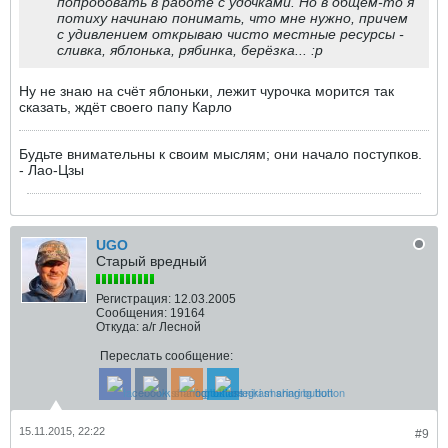
попробовать в работе с удочками. Но в общем-то я
потиху начинаю понимать, что мне нужно, причем
с удивлением открываю чисто местные ресурсы -
сливка, яблонька, рябинка, берёзка... :p
Ну не знаю на счёт яблоньки, лежит чурочка морится так
сказать, ждёт своего папу Карло
Будьте внимательны к своим мыслям; они начало поступков.
- Лао-Цзы
UGO
Старый вредный
Регистрация:
12.03.2005
Сообщения:
19164
Откуда:
а/г Лесной
Переслать сообщение:
15.11.2015, 22:22
#9