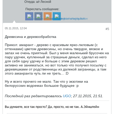
Откуда:
а/г Лесной
Переслать сообщение:
05.11.2015, 12:04
#5
Древесина и деревообработка
Прикол: амарант - дерево с красивым ярко-лиловым (с
оттенками) цветом древесины, но очень твердое, вязкое и
запах не очень приятный. Был у меня маленький брусочек на
пару удочек, купленный за страшные деньги, сделал из него
для себя одну удочку и больше с этим деревом решил
активно не заниматься, но вот только что получил посылку с
деревяшками от родственницы из далекой заграницы, а там
этого аманранта чуть ли не треть... :D
Ну и всего прочего не мало. Так что у экзотики на
белорусских водоемах большое будущее :p
Последний раз редактировалось
UGO
;
27.11.2015, 21:51
.
Вы думаете, все так просто? Да, просто, но не так. А.Эйнштейн