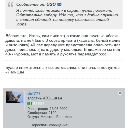
Сообщение от
UGO
Я помню. Если не жмет в сарае, пусть полежит.
Обязательно заберу. Ибо то, что я добыл случайно
и считал яблоней, на поверку оказалось сливой
:oops:
Яблоня это, Игорь, сам пилил :( а какие она вкусные яблоки
давала, на ней было 3 сорта привита (каштэль, белый налив
и антоновка) 40 лет дереву уже представляла опасность для
дома, пришлось :( дать дорогу молодым. В диаметре см под
40-к чурочка, мот в память и рукоятка перепадёт :cool:
Будьте внимательны к своим мыслям; они начало поступков.
- Лао-Цзы
def777
злостный ХULиган
Регистрация:
18.05.2009
Сообщения:
2109
Откуда:
Минск пл Бангалор
Переслать сообщение: