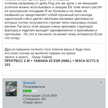
отличие,например,от дуба.Под эти же цели с не меньшим
успехом можно использовать и акацию.Её тоже много растёт
по культурным посадкам.Я не ботаник,и не знаю её
названия,но представляет собой огромный куст,иногда
одиночный ствол,цветёт жёлтыми мелкими цветками,из
которых потом получаются стручки типа гороховых,только
мельче.Так вот,у этой акации очень красивая структура/
фактура,и изделия выходят одновременно и красивыми,и
прочными...Но это я так,мало ли,может кому интересно.Если
что потру.
Друг,из кувшина полного того плесни вина,я буду пить
его,пока гончар не вылепит кувшин из праха
твоего и моего... Омар Хайям.
ПРОГРЕСС 2 М + YAMAHA 25 ESR (NWL) + МЗСА 81771 Е
101
Smooth
Пользователь
Регистрация:
23.04.2009
Сообщения:
382
Откуда:
минск