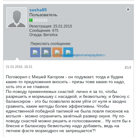
sasha85
Пользователь
Регистрация:
25.01.2015
Сообщения:
475
Откуда:
Витебск
Переслать сообщение:
21.01.2016, 16:21
#14
Поговорил с Мишей Кагором - он подумает, тогда и будем
какие-то предложения вносить - призы тоже какие-то надо,
хоть это и не главное.
По-поводу применяемых снастей: лично я за то, чтобы
разрешить и мормышку с насадкой, и безмотылку, и блесну с
балансиром - это бы позволило всем уйти от нуля и заодно
сравнить, какие методы более эффективны. Чтобы
единственной победной тактикой не была ловля писюнов на
мотыля - можно ограничить зачётный размер окуня. Ну по-
поводу снастей можно решить и голосованием... Ну хотя бы к
блесне и балансиру безмотылку надо добавить, ведь на
летнем фэсте мормодроч не запрещается?!