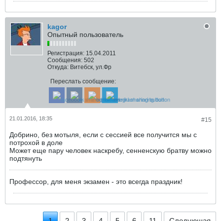
kagor
Опытный пользователь
Регистрация:
15.04.2011
Сообщения:
502
Откуда:
Витебск, ул.Фр
Переслать сообщение:
21.01.2016, 18:35
#15
Добрино, без мотыля, если с сессией все получится мы с
потрохой в доле
Может еще пару человек наскребу, сенненскую братву можно
подтянуть
Профессор, для меня экзамен - это всегда праздник!
1
2
3
4
5
6
11
Следующая