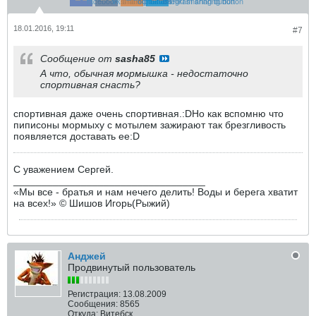
18.01.2016, 19:11
#7
Сообщение от
sasha85
А что, обычная мормышка - недостаточно
спортивная снасть?
спортивная даже очень спортивная.:DНо как вспомню что
пиписоны мормыху с мотылем зажирают так брезгливость
появляется доставать ее:D
С уважением Сергей.
__________________________________
«Мы все - братья и нам нечего делить! Воды и берега хватит
на всех!» © Шишов Игорь(Рыжий)
Анджей
Продвинутый пользователь
Регистрация:
13.08.2009
Сообщения:
8565
Откуда:
Витебск