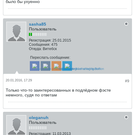
было бы ухуенно
sasha85
Пользователь
Регистрация:
25.01.2015
Сообщения:
475
Откуда:
Витебск
Переслать сообщение:
20.01.2016, 17:29
#9
Только что-то заинтересованных в подлёдном фэсте
немного, судя по ответам
oleganuh
Пользователь
Регистрация:
11.03.2013