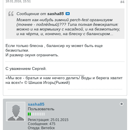
18.01.2016, 15:51
#4
Сообщение от
sasha85
Может как-нибудь зимний perch-fest организуем
(точнее - подлёдный)??? Типа полная демократия:
можно и на мормышку с насадкой, и на безмотылку,
и на чёрта, и, конечно, на блесну с балансиром...
Если только блесна , балансир ну может быть еще
безмотылки.
И размер окуня ограничить.
С уважением Сергей.
__________________________________
«Мы все - братья и нам нечего делить! Воды и берега хватит
на всех!» © Шишов Игорь(Рыжий)
sasha85
Пользователь
Регистрация:
25.01.2015
Сообщения:
475
Откуда:
Витебск