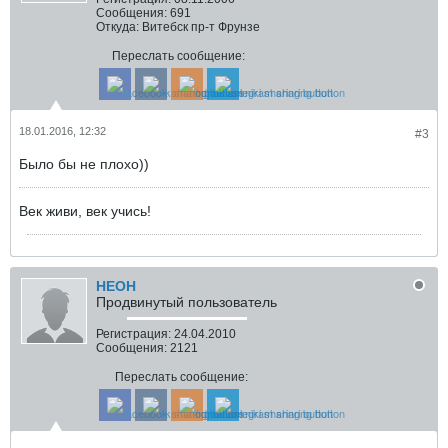
Сообщения:
691
Откуда:
Витебск пр-т Фрунзе
Переслать сообщение:
18.01.2016, 12:32
#3
Было бы не плохо))
Век живи, век учись!
HEOH
Продвинутый пользователь
Регистрация:
24.04.2010
Сообщения:
2121
Переслать сообщение: