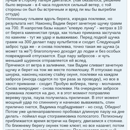
лучше в сторону лагеря двигаться. (Как оказалось, решение
было верным - в 4 часа поднялся сильный ветер, с той
стороны он был бы встречным и вряд ли мы бы выгребли
оттуда)
Потихоньку плывем вдоль берега, изредка поклевки, но
результата нет. Наконец Вадим берет зачетную щучку грамм
на 700. Я напротив базы нашел "клевую лунку" - метрах в 10
от берега каменистая гряда, как только приманка застучала
по камням - тут же удар и вываживаю. Перед лодкой щучка
грамм на 300 делает пару культбитов и сходит. Следующий
заброс туда же - и снова поклевка, точно такая же щучка (а
может та же?) благополучно доходит до лодки и без особых
повреждений отпускается. Еще пару забросов - и чуть
меньший щуренок отправляется ей вслед.
Прячемся от ветра в заливчике, там Вадим сливает зачетную
щучку и берет на том же месте полкилошку. Я отпускаю еще
шнурка, наконец нахожу стайку окуня, поклевки на каждом
забросе (иногда садится по три раза за проводку), но все в
хвост приманки - сходит. Пробую воблера, твичу - молчание.
Снова микроджиг - снова поклевки. На очередном забросе
приманка ложится на дно, я в этот момент поправляю
веревку груза, пауза получилась приличная. В этот момент
мощный удар по спиннингу и начинаю вываживать, спин
прилично гнется, Вадимка подбадривает - но сход. Обидно!
Потом уже целенаправленно пробовал длинную паузу на дне
делать - поймал еще стограммовика полосатого. Потихоньку
приближается время встречи на берегу, двигаемся к стоянке.
По ближнему берегу окунек тоже клюет, но все назачет, потом