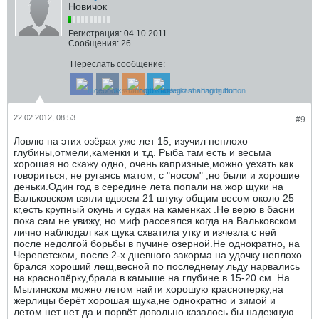
Новичок
Регистрация:
04.10.2011
Сообщения:
26
Переслать сообщение:
22.02.2012, 08:53
#9
Ловлю на этих озёрах уже лет 15, изучил неплохо
глубины,отмели,каменки и т.д. Рыба там есть и весьма
хорошая но скажу одно, очень капризные,можно уехать как
говориться, не ругаясь матом, с "носом" ,но были и хорошие
деньки.Один год в середине лета попали на жор щуки на
Вальковском взяли вдвоем 21 штуку общим весом около 25
кг,есть крупный окунь и судак на каменках .Не верю в басни
пока сам не увижу, но миф рассеялся когда на Вальковском
лично наблюдал как щука схватила утку и изчезла с ней
после недолгой борьбы в пучине озерной.Не однократно, на
Черепетском, после 2-х дневного закорма на удочку неплохо
брался хороший лещ,весной по последнему льду нарвались
на краснопёрку,брала в камыше на глубине в 15-20 см..На
Мылинском можно летом найти хорошую красноперку,на
жерлицы берёт хорошая щука,не однократно и зимой и
летом нет нет да и порвёт довольно казалось бы надежную