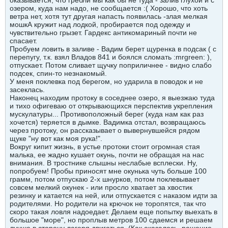
оказывается, что гребли мы как бы не туда - залив глухой и с
озером, куда нам надо, не сообщается :( Хорошо, что хоть
ветра нет, хотя тут другая напасть появилась -злая мелкая
мошкА кружит над лодкой, пробирается под одежду и
чувствительно грызет. Гардекс антикомариный почти не
спасает.
Пробуем ловить в заливе - Вадим берет щуренка в подсак ( с
перепугу, т.к. взял Владов 841 и боялся сломать :mrgreen: ),
отпускает. Потом сливает щучку поприличнее - видно слабо
подсек, спин-то незнакомый.
У меня поклевка под берегом, но ударила в поводок и не
засеклась.
Наконец находим протоку в соседнее озеро, я выезжаю туда
и тихо офигеваю от открывающихся перспектив укрепления
мускулатуры... Противоположный берег (куда нам как раз
хочется) теряется в дымке. Вадимка отстал, возвращаюсь
через протоку, он рассказывает о вывернувшейся рядом
щуке "ну вот как моя рука!".
Вокруг кипит жизнь, в устье протоки стоит огромная стая
малька, ее жадно кушает окунь, почти не обращая на нас
внимания. В тростнике слышны неслабые всплески. Ну,
попробуем! Пробы приносят мне окунька чуть больше 100
грамм, потом отпускаю 2-х шнурков, потом поклевывает
совсем мелкий окунек - или просло хватает за хвостик
резинку и катается на ней, или отпускается с наказом идти за
родителями. Но родители на крючок не торопятся, так что
скоро такая ловля надоедает. Делаем еще попытку выехать в
большое "море", но проплыв метров 100 сдаемся и решаем