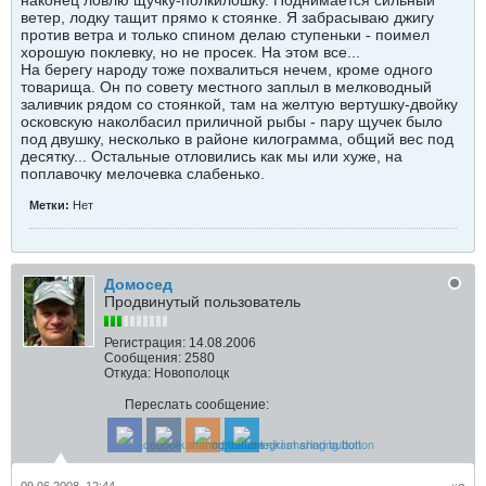
наконец ловлю щучку-полкилошку. Поднимается сильный
ветер, лодку тащит прямо к стоянке. Я забрасываю джигу
против ветра и только спином делаю ступеньки - поимел
хорошую поклевку, но не просек. На этом все...
На берегу народу тоже похвалиться нечем, кроме одного
товарища. Он по совету местного заплыл в мелководный
заливчик рядом со стоянкой, там на желтую вертушку-двойку
осковскую наколбасил приличной рыбы - пару щучек было
под двушку, несколько в районе килограмма, общий вес под
десятку... Остальные отловились как мы или хуже, на
поплавочку мелочевка слабенько.
Метки:
Нет
Домосед
Продвинутый пользователь
Регистрация:
14.08.2006
Сообщения:
2580
Откуда:
Новополоцк
Переслать сообщение: