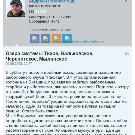
Андрей (Новополоцк)
мимо проходил
Регистрация:
10.03.2005
Сообщения:
4641
Переслать сообщение:
Озера системы Тихое, Вальковское,
#1
Черепитское, Мылинское
09.06.2008, 10:47
В субботу провели пробный выезд свежеорганизованного
рыболовного клуба "Нафтан". В 4 утра организованная
колонна из 5 машин, под завязку забитых рыболовным
скарбом и рыболовами, двинулась на север. Подъезд к озеру
отличный, оборудованные стоянки, песчаные пляжи и
твердый сухой берег. 3 экипажа решили оставаться на ночь.
Постепенно "корабли" уходили бороздить просторы, пока мы
качались, один из товарищей напротив пляжа вытащил
окушка. Стало быть клюет...
Мы с Вадимом, вооруженные ультралайтом, решаем
попробовать догрести до своих зимних мест. Полчаса гребли
с волочением за собой воблера приносят только моральное
удовлетворение от укрепляющейся мускулатуры. Да еще