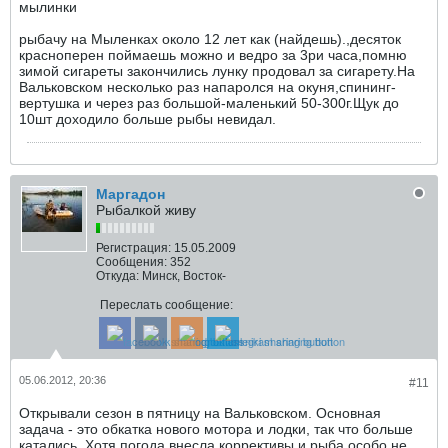
мылинки
рыбачу на Мыленках около 12 лет как (найдешь).,десяток
красноперен поймаешь можно и ведро за 3ри часа,помню
зимой сигареты закончились лунку продовал за сигарету.На
Вальковском несколько раз напаролся на окуня,спининг-
вертушка и через раз большой-маленький 50-300г.Щук до
10шт доходило больше рыбы невидал.
Маргадон
Рыбалкой живу
Регистрация:
15.05.2009
Сообщения:
352
Откуда:
Минск, Восток-
Переслать сообщение:
05.06.2012, 20:36
#11
Открывали сезон в пятницу на Вальковском. Основная
задача - это обкатка нового мотора и лодки, так что больше
катались. Хотя погода внесла коррективы и рыба особо не