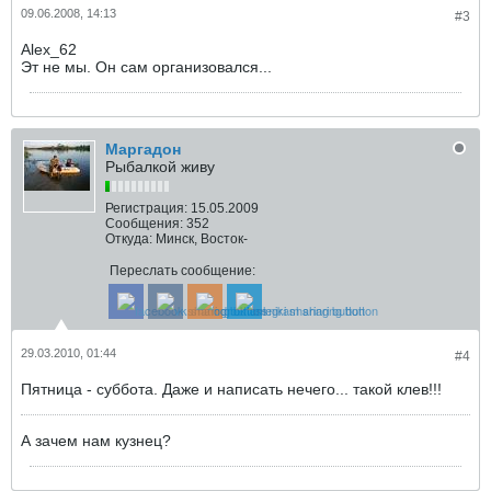
09.06.2008, 14:13
#3
Alex_62
Эт не мы. Он сам организовался...
Маргадон
Рыбалкой живу
Регистрация:
15.05.2009
Сообщения:
352
Откуда:
Минск, Восток-
Переслать сообщение:
29.03.2010, 01:44
#4
Пятница - суббота. Даже и написать нечего... такой клев!!!
А зачем нам кузнец?