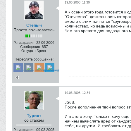
19.06.2008, 11:30
А к осени этого года готовится к
"Отечество", деятельность которо
вместе с этим начнется "круговор
Стёпыч
количествах, но ведь возможны и
Просто пользователь
Чем это чревато для подводного м
Регистрация:
22.06.2006
Сообщения:
857
Откуда:
г.Брест
Переслать сообщение:
19.06.2008, 12:34
JS68.
После дополнения твой вопрос зву
Турист
И я этого хочу. Только я хочу е
со стажем
начнем вычислять вред от каждого
себе, ни другим. И требовать от 
Регистрация:
09.03.2005