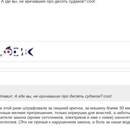
А где вы, не кричавшие про десять судаков?:cool:
ем
тавил: А где вы, не кричавшие про десять судаков?:cool:
На этой реке штрафовали за лишний крючок, за машину ближе 30 мет
е наши мелкие прегрешения, только кормушка для властей, а заботы
тели закона (кроме сеточников, электриков и иже с ними) наносят 
лхозов. (Это не призыв к нарушениям закона, а боль за наши водо