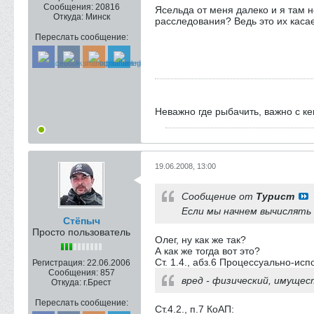
Сообщения:
20816
Ясельда от меня далеко и я там 
Откуда:
Минск
расследования? Ведь это их каса
Переслать сообщение:
Неважно где рыбачить, важно с к
19.06.2008, 13:00
Сообщение от
Турист
Если мы начнем вычислять
Стёпыч
Просто пользователь
Олег, ну как же так?
А как же тогда вот это?
Ст. 1.4., абз.6 Процессуально-ис
Регистрация:
22.06.2006
Сообщения:
857
вред - физический, имуще
Откуда:
г.Брест
Переслать сообщение:
Ст.4.2., п.7 КоАП: