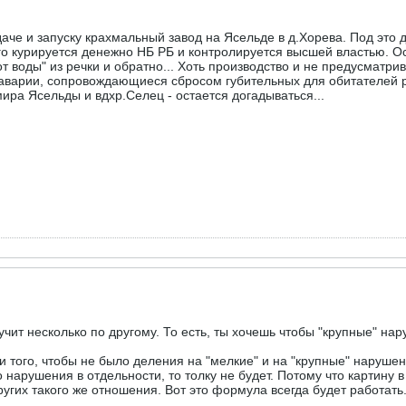
 сдаче и запуску крахмальный завод на Ясельде в д.Хорева. Под эт
го курируется денежно НБ РБ и контролируется высшей властью. Ос
от воды" из речки и обратно... Хоть производство и не предусматр
 аварии, сопровождающиеся сбросом губительных для обитателей р
ира Ясельды и вдхр.Селец - остается догадываться...
чит несколько по другому. То есть, ты хочешь чтобы "крупные" нар
ще и того, чтобы не было деления на "мелкие" и на "крупные" нар
 нарушения в отдельности, то толку не будет. Потому что картину
других такого же отношения. Вот это формула всегда будет работать