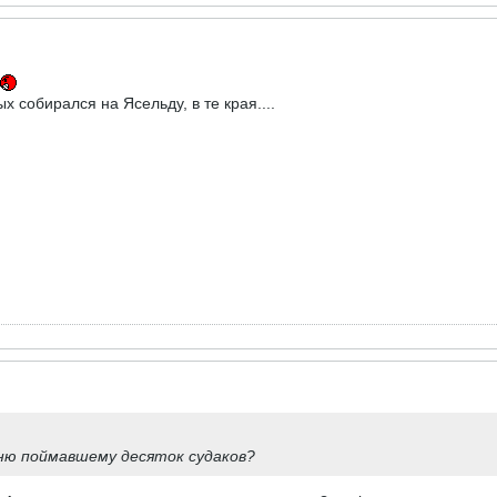
х собирался на Ясельду, в те края....
рню поймавшему десяток судаков?