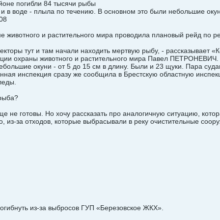
йоне погибли 84 тысячи рыбы
и в воде - плыла по течению. В основном это были небольшие окуни
08
 животного и растительного мира проводила плановый рейд по ре
пекторы тут и там начали находить мертвую рыбу, - рассказывает
ии охраны животного и растительного мира Павел ПЕТРОНЕВИЧ. - 
ебольшие окуни - от 5 до 15 см в длину. Были и 23 щуки. Пара суд
нная инспекция сразу же сообщила в Брестскую областную инспек
леды.
 рыба?
еще не готовы. Но хочу рассказать про аналогичную ситуацию, котор
 из-за отходов, которые выбрасывали в реку очистительные соору
погибнуть из-за выбросов ГУП «Березовское ЖКХ».