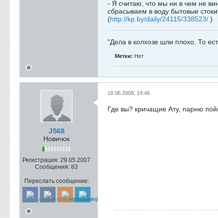
- Я считаю, что мы ни в чем не 
сбрасываем в воду бытовые стоки,
(
http://kp.by/daily/24115/338523/
)
"Дела в колхозе шли плохо. То ес
Метки:
Нет
18.06.2008, 14:46
Где вы? кричащие Ату, парню по
JS68
Новичок
Регистрация:
29.05.2007
Сообщения:
83
Переслать сообщение: