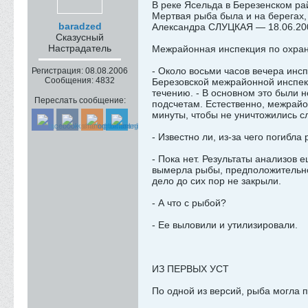
В реке Ясельда в Березенском ра
Мертвая рыба была и на берегах, 
baradzed
Александра СЛУЦКАЯ — 18.06.20
Сказусный
Настрадатель
Межрайонная инспекция по охране
- Около восьми часов вечера инс
Регистрация:
08.08.2006
Сообщения:
4832
Березовской межрайонной инспекц
течению. - В основном это были н
Переслать сообщение:
подсчетам. Естественно, межрайо
минуты, чтобы не уничтожились с
- Известно ли, из-за чего погибла
- Пока нет. Результаты анализов 
вымерла рыбы, предположительно,
дело до сих пор не закрыли.
- А что с рыбой?
- Ее выловили и утилизировали.
ИЗ ПЕРВЫХ УСТ
По одной из версий, рыба могла 