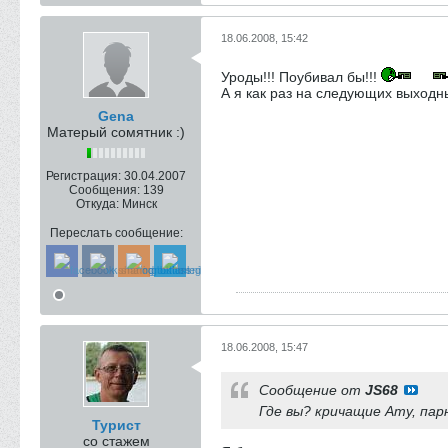
18.06.2008, 15:42
Уроды!!! Поубивал бы!!!
А я как раз на следующих выходны
Gena
Матерый сомятник :)
Регистрация:
30.04.2007
Сообщения:
139
Откуда:
Минск
Переслать сообщение:
18.06.2008, 15:47
Сообщение от
JS68
Где вы? кричащие Ату, па
Турист
со стажем