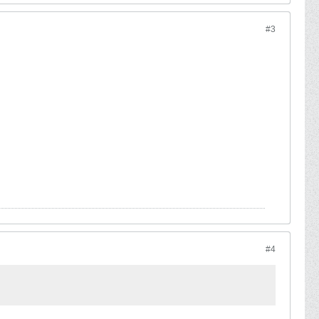
#3
#4