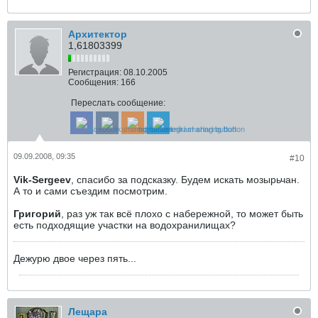
Архитектор
1,61803399
Регистрация:
08.10.2005
Сообщения:
166
Переслать сообщение:
09.09.2008, 09:35
#10
Vik-Sergeev
, спасибо за подсказку. Будем искать мозырьчан.
А то и сами съездим посмотрим.
Григорий
, раз уж так всё плохо с набережной, то может быть
есть подходящие участки на водохранилищах?
Дежурю двое через пять...
Лещара