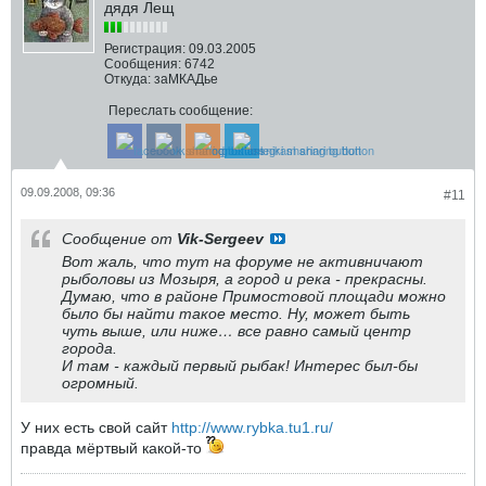
дядя Лещ
Регистрация:
09.03.2005
Сообщения:
6742
Откуда:
заМКАДье
Переслать сообщение:
09.09.2008, 09:36
#11
Сообщение от
Vik-Sergeev
Вот жаль, что тут на форуме не активничают
рыболовы из Мозыря, а город и река - прекрасны.
Думаю, что в районе Примостовой площади можно
было бы найти такое место. Ну, может быть
чуть выше, или ниже… все равно самый центр
города.
И там - каждый первый рыбак! Интерес был-бы
огромный.
У них есть свой сайт
http://www.rybka.tu1.ru/
правда мёртвый какой-то