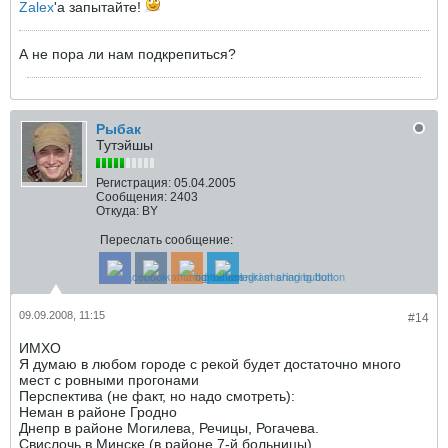
Zalex
'a запытайте!
А не пора ли нам подкрепиться?
Рыбак
Тутэйшы
Регистрация:
05.04.2005
Сообщения:
2403
Откуда:
BY
Переслать сообщение:
09.09.2008, 11:15
#14
ИМХО
Я думаю в любом городе с рекой будет достаточно много
мест с ровными прогонами
Перспектива (не факт, но надо смотреть):
Неман в районе Гродно
Днепр в районе Могилева, Речицы, Рогачева.
Свислочь в Минске (в районе 7-й больницы)