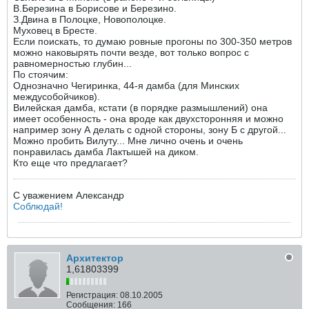
В.Березина в Борисове и Березино.
З.Двина в Полоцке, Новополоцке.
Муховец в Бресте.
Если поискать, то думаю ровные прогоны по 300-350 метров
можно наковырять почти везде, вот только вопрос с
равномерностью глубин...
По стоячим:
Однозначно Чегиринка, 44-я дамба (для Минских
междусобойчиков).
Вилейская дамба, кстати (в порядке размышлений) она
имеет особенность - она вроде как двухсторонняя и можно
например зону А делать с одной стороны, зону Б с другой...
Можно пробить Вилуту... Мне лично очень и очень
понравилась дамба Лактышей на диком.
Кто еще что предлагает?
С уважением Александр
Соблюдай!
Архитектор
1,61803399
Регистрация:
08.10.2005
Сообщения:
166