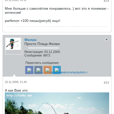
20.11.2008, 16:11
#14
Мне больше с самолётом понравилось :) вот это я понимаю -
интенсив!
parfenon +100 пишы(рисуй) ищо!
Филин
Просто Птица-Филин
Регистрация:
03.12.2005
Сообщения:
9872
Переслать сообщение:
20.11.2008, 21:46
#15
А как Вам это: