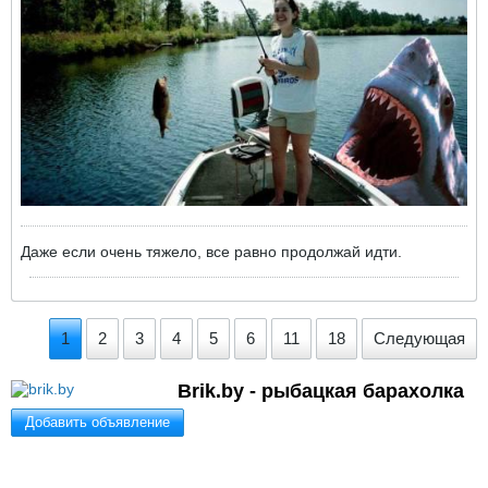
Даже если очень тяжело, все равно продолжай идти.
1
2
3
4
5
6
11
18
Следующая
Brik.by - рыбацкая барахолка
Добавить объявление