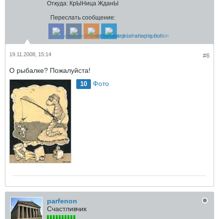
Откуда:
КрЫНица ЖданЫ
Переслать сообщение:
19.11.2008, 15:14
#6
О рыбалке? Пожалуйста!
Фото
10
parfenon
Счастливчик