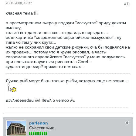
20.11.2008, 12:37
#11
класная тема !!!
о просмотренном вчера у подруги "исскустве" приду дохаты
выложу
только вот даже и не знаю.. сюда иль в порыдать...
есть картинки "современное европейское исскусство" , ну
типа чо там у них крута...
жалко не сохранил свои детские рисунки, сча бы поднялся на
их продаже... потому что я круче рисовал, а часть
современного европейского "исскуства" у меня получалось
при попытках научиться рисовать в Corel...
куда катиццо мир? кризис то в мозгах...
Лучше рыб могут быть только рыбы, которых еще не ловил...
ʁɔvʎнdǝʚǝdǝu ʎv!!!!ɐwʎ ɔ vǝmоɔ ʎv.
parfenon
Счастливчик