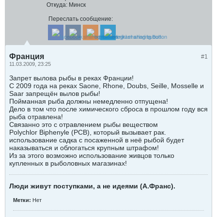
Откуда:
Минск
Переслать сообщение:
Франция
#1
11.03.2009, 23:25
Запрет вылова рыбы в реках Франции!
С 2009 года на реках Saone, Rhone, Doubs, Seille, Mosselle и
Saar запрещён вылов рыбы!
Пойманная рыба должны немедленно отпущена!
Дело в том что после химического сброса в прошлом году вся
рыба отравлена!
Связанно это с отравлением рыбы веществом
Polychlor Biphenyle (PCB), который вызывает рак.
использование садка с посаженной в неё рыбой будет
наказываться и облогаться крупным штрафом!
Из за этого возможно использование живцов только
купленных в рыболовныx магазинах!
Люди живут поступками, а не идеями (А.Франс).
Метки:
Нет