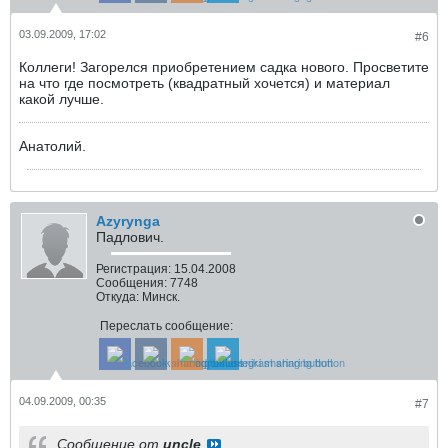
03.09.2009, 17:02
#6
Коллеги! Загорелся приобретением садка нового. Просветите
на что где посмотреть (квадратный хочется) и материал
какой лучше.
Анатолий.
Azyrynga
Падлович.
Регистрация:
15.04.2008
Сообщения:
7748
Откуда:
Минск.
Переслать сообщение:
04.09.2009, 00:35
#7
Сообщение от
uncle