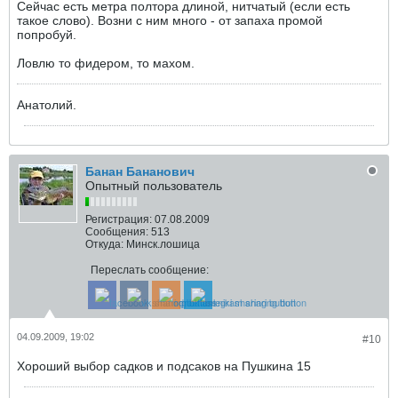
Сейчас есть метра полтора длиной, нитчатый (если есть
такое слово). Возни с ним много - от запаха промой
попробуй.
Ловлю то фидером, то махом.
Анатолий.
Банан Бананович
Опытный пользователь
Регистрация:
07.08.2009
Сообщения:
513
Откуда:
Минск.лошица
Переслать сообщение:
04.09.2009, 19:02
#10
Хороший выбор садков и подсаков на Пушкина 15