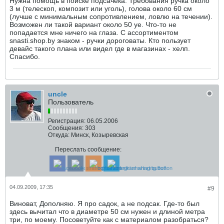
Нужна помощь в поиске подсачека. Требования ручка около
3 м (телескоп, композит или уголь), голова около 60 см
(лучше с минимальным сопротивлением, ловлю на течении).
Возможен ли такой вариант около 50 уе. Что-то не
попадается мне ничего на глаза. С ассортиментом
snasti.shop.by знаком - ручки дороговаты. Кто пользует
девайс такого плана или видел где в магазинах - хелп.
Спасибо.
uncle
Пользователь
Регистрация:
06.05.2006
Сообщения:
303
Откуда:
Минск, Козыревская
Переслать сообщение:
04.09.2009, 17:35
#9
Виноват, Дополняю. Я про садок, а не подсак. Где-то был
здесь вычитал что в диаметре 50 см нужен и длиной метра
три, по моему. Посоветуйте как с материалом разобраться?