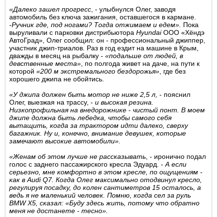
«Далеко зашел прогресс
, - улыбнулся Олег, заводя
автомобиль без ключа зажигания, оставшегося в кармане.
-
Ручник где, под ногами? Тогда отжимаем и едем».
Пока
выруливали с парковки дистрибьютора
Hyundai
ООО «Хёндэ
АвтоГрад», Олег сообщил: он - профессиональный джиппер,
участник джип-триалов. Раз в год ездит на машине в Крым,
дважды в месяц на рыбалку -
«подальше от людей, в
девственные места»
, по полгода живет на даче, на пути к
которой
«200 м экстремального бездорожья»
, где без
хорошего джипа не обойтись.
«У джипа должен быть мотор не ниже 2,5 л,
- пояснил
Олег, выезжая на трассу, -
и высокая резина.
Низкопрофильная на внедорожнике - чистый понт. В моем
джипе должна быть лебедка, чтобы самого себя
вытащить, когда за трактором идти далеко, сверху
багажник. Ну и, конечно, внимание девушек, которые
замечают высокие автомобили».
«Женам об этом лучше не рассказывать
, - иронично подал
голос с заднего пассажирского кресла Эдуард. -
А если
серьезно, мне комфортно в этом кресле, по ощущениям -
как в Audi Q7. Когда Олег максимально отодвинул кресло,
регулируя посадку, до колен сантиметров 15 осталось, а
ведь я не маленький человек. Помню, когда сел за руль
BMW Х5, сказал: «Буду здесь жить, потому что обратно
меня не достанете - тесно».