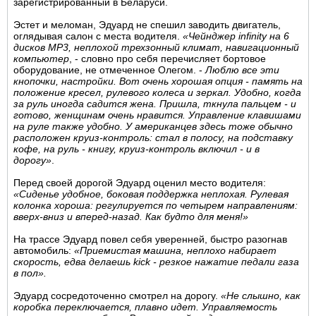
зарегистрированный в Беларуси.
Эстет и меломан, Эдуард не спешил заводить двигатель,
оглядывая салон с места водителя.
«Чейнджер infinity на 6
дисков MP3, неплохой трехзонный климат, навигационный
компьютер
, - словно про себя перечисляет бортовое
оборудование, не отмеченное Олегом. -
Люблю все эти
кнопочки, настройки. Вот очень хорошая опция - память на
положение кресел, рулевого колеса и зеркал. Удобно, когда
за руль иногда садится жена. Пришла, ткнула пальцем - и
готово, женщинам очень нравится. Управление клавишами
на руле также удобно. У американцев здесь тоже обычно
расположен круиз-контроль: стал в полосу, на подставку
кофе, на руль - книгу, круиз-контроль включил - и в
дорогу»
.
Перед своей дорогой Эдуард оценил место водителя:
«Сиденье удобное, боковая поддержка неплохая. Рулевая
колонка хороша: регулируется по четырем направлениям:
вверх-вниз и вперед-назад. Как будто для меня!»
На трассе Эдуард повел себя уверенней, быстро разогнав
автомобиль:
«Приемистая машина, неплохо набирает
скорость, едва делаешь kick - резкое нажатие педали газа
в пол».
Эдуард сосредоточенно смотрел на дорогу.
«Не слышно, как
коробка переключается, плавно идет. Управляемость