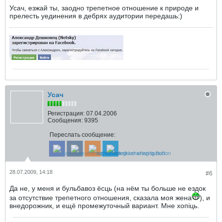
Усач, езжай ты, заодно трепетное отношение к природе и
прелесть уединения в дебрях аудитории передашь:)
Усач
Регистрация:
07.04.2006
Сообщения:
9395
Переслать сообщение:
28.07.2009, 14:18
#6
Да не, у меня и бульбавоз ёсць (на нём ты больше не ездок
за отсутствие трепетного отношения, сказала моя жена
), и
внедорожник, и ещё промежуточный вариант. Мне хопiць.