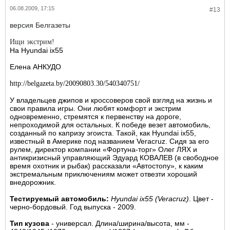
06.08.2009, 17:15
#13
версия Белгазеты
Ищи экстрим!
На Hyundai ix55
Елена АНКУДО
http://belgazeta.by/20090803.30/540340751/
У владельцев джипов и кроссоверов свой взгляд на жизнь и
свои правила игры. Они любят комфорт и экстрим
одновременно, стремятся к первенству на дороге,
непроходимой для остальных. К победе везет автомобиль,
созданный по капризу эгоиста. Такой, как Hyundai ix55,
известный в Америке под названием Veracruz. Сидя за его
рулем, директор компании «Фортуна-торг» Олег ЛЯХ и
антикризисный управляющий Эдуард КОВАЛЕВ (в свободное
время охотник и рыбак) рассказали «Автостопу», к каким
экстремальным приключениям может отвезти хороший
внедорожник.
Тестируемый автомобиль:
Hyundai ix55 (Veracruz)
. Цвет -
черно-бордовый. Год выпуска - 2009.
Тип кузова
- универсал. Длина/ширина/высота, мм -