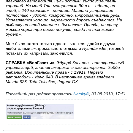
легкового автомобиля. Руль острый, гидроусилитель
хороший. На моей Tata мощностью 90 л.с. - едешь, на
этой, с 240 «конями» - летишь. Машина устраивает
полностью - удобно, комфортно, информативный руль.
Управляется хорошо, неровности дороги съедаются. На
рыбалку на этой машине я бы поехал. Правда, не сразу,
месяца через три после покупки, когда не так жалко
будет».
Мне было жалко только одного - что тест-драйв с двумя
любителями экстремального отдыха и
Hyundai ix55
, готовой
потакать их капризам, закончился.
СПРАВКА «БелГазеты».
Эдуард Ковалев - антикризисный
управляющий, знаток американского авторынка. Хобби -
рыбалка. Водительские права - с 1991г. Первый
автомобиль - Volvo 940. В настоящее время владеет
Mazda 626, Tata Telсoline, Jaguar GX.
Последний раз редактировалось
Netsky®
;
03.08.2010, 17:51
.