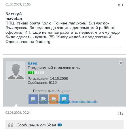
01.08.2009, 23:50
#11
Netsky®
mavetan
ППЦ. Узнаю брата Колю. Точнее
папуколи
.
Бизнэс по-
биларусски
. За неделю до защиты диплома мой ребёнок
оформил ИП. Ещё не начав работать, первое, что ему надо
было сделать - купить (!!!) "Книгу жалоб и предложений".
Однозначно на баш.org.
Дзед
Продвинутый пользователь
Регистрация:
14.10.2008
Сообщения:
6110
Переслать сообщение:
03.08.2009, 00:24
#12
Сообщение от
Усач