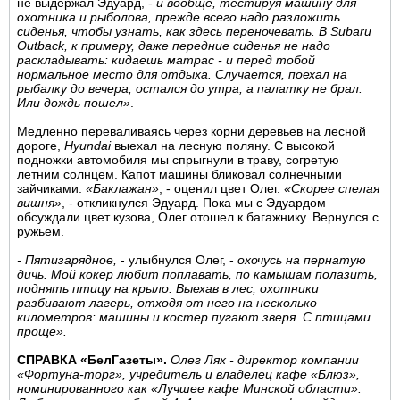
не выдержал Эдуард, -
и вообще, тестируя машину для
охотника и рыболова, прежде всего надо разложить
сиденья, чтобы узнать, как здесь переночевать. В Subaru
Outback, к примеру, даже передние сиденья не надо
раскладывать: кидаешь матрас - и перед тобой
нормальное место для отдыха. Случается, поехал на
рыбалку до вечера, остался до утра, а палатку не брал.
Или дождь пошел»
.
Медленно переваливаясь через корни деревьев на лесной
дороге,
Hyundai
выехал на лесную поляну. С высокой
подножки автомобиля мы спрыгнули в траву, согретую
летним солнцем. Капот машины бликовал солнечными
зайчиками.
«Баклажан»
, - оценил цвет Олег.
«Скорее спелая
вишня»
, - откликнулся Эдуард. Пока мы с Эдуардом
обсуждали цвет кузова, Олег отошел к багажнику. Вернулся с
ружьем.
- Пятизарядное,
- улыбнулся Олег, -
охочусь на пернатую
дичь. Мой кокер любит поплавать, по камышам полазить,
поднять птицу на крыло. Выехав в лес, охотники
разбивают лагерь, отходя от него на несколько
километров: машины и костер пугают зверя. С птицами
проще».
СПРАВКА «БелГазеты».
Олег Лях - директор компании
«Фортуна-торг», учредитель и владелец кафе «Блюз»,
номинированного как «Лучшее кафе Минской области».