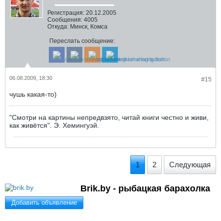
Регистрация:
20.12.2005
Сообщения:
4005
Откуда:
Минск, Комса
Переслать сообщение:
06.08.2009, 18:30
#15
чушь какая-то)
"Смотри на картины непредвзято, читай книги честно и живи,
как живётся". Э. Хемингуэй.
1
2
Следующая
Brik.by - рыбацкая барахолка
Добавить объявление