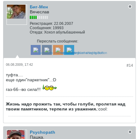
Биг-Мен
Вячеслав
Регистрация:
22.06.2007
Сообщения:
19993
Откуда:
Хохол абульбашенный
Переслать сообщение:
06.08.2009, 17:42
#14
туфта....
еще один"паркетник"..:D
газ-66--во сила!!!
Жизнь надо прожить так, чтобы голуби, пролетая над
твоим памятником, терпели из уважения.
:cool:
Psychopath
Пашка.