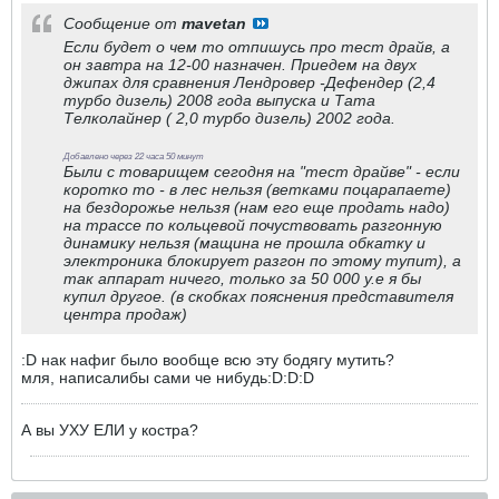
Сообщение от
mavetan
Если будет о чем то отпишусь про тест драйв, а
он завтра на 12-00 назначен. Приедем на двух
джипах для сравнения Лендровер -Дефендер (2,4
турбо дизель) 2008 года выпуска и Тата
Телколайнер ( 2,0 турбо дизель) 2002 года.
Добавлено через 22 часа 50 минут
Были с товарищем сегодня на "тест драйве" - если
коротко то - в лес нельзя (ветками поцарапаете)
на бездорожье нельзя (нам его еще продать надо)
на трассе по кольцевой почуствовать разгонную
динамику нельзя (мащина не прошла обкатку и
электроника блокирует разгон по этому тупит), а
так аппарат ничего, только за 50 000 у.е я бы
купил другое. (в скобках пояснения представителя
центра продаж)
:D нак нафиг было вообще всю эту бодягу мутить?
мля, написалибы сами че нибудь:D:D:D
А вы УХУ ЕЛИ у костра?