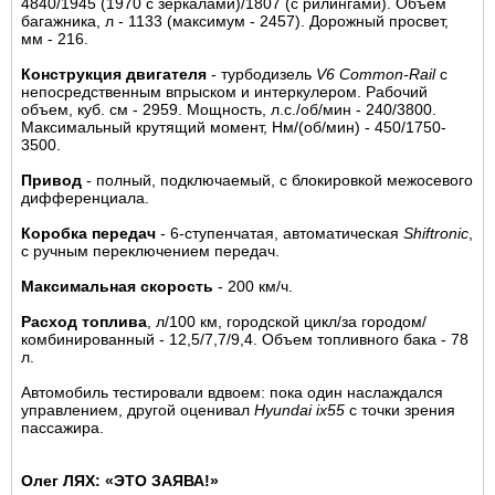
4840/1945 (1970 с зеркалами)/1807 (с рилингами). Объем
багажника, л - 1133 (максимум - 2457). Дорожный просвет,
мм - 216.
Конструкция двигателя
- турбодизель
V6 Common-Rail
c
непосредственным впрыском и интеркулером. Рабочий
объем, куб. см - 2959. Мощность, л.с./об/мин - 240/3800.
Максимальный крутящий момент, Нм/(об/мин) - 450/1750-
3500.
Привод
- полный, подключаемый, с блокировкой межосевого
дифференциала.
Коробка передач
- 6-ступенчатая, автоматическая
Shiftronic
,
с ручным переключением передач.
Максимальная скорость
- 200 км/ч.
Расход топлива
, л/100 км, городской цикл/за городом/
комбинированный - 12,5/7,7/9,4. Объем топливного бака - 78
л.
Автомобиль тестировали вдвоем: пока один наслаждался
управлением, другой оценивал
Hyundai ix55
с точки зрения
пассажира.
Олег ЛЯХ: «ЭТО ЗАЯВА!»