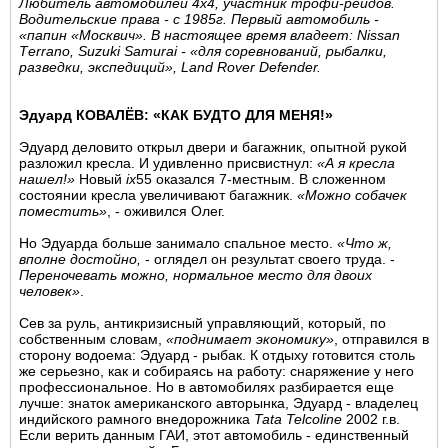
Любитель автомобилей 4х4, участник трофи-рейдов.
Водительские права - с 1985г. Первый автомобиль -
«папин «Москвич». В настоящее время владеет: Nissan
Tеrrano, Suzuki Samurai - «для соревнований, рыбалки,
разведки, экспедиций», Land Rover Defender.
Эдуард КОВАЛЁВ: «КАК БУДТО ДЛЯ МЕНЯ!»
Эдуард деловито открыл двери и багажник, опытной рукой
разложил кресла. И удивленно присвистнул:
«А я кресла
нашел!»
Новый
ix
55 оказался 7-местным. В сложенном
состоянии кресла увеличивают багажник.
«Можно собачек
поместить»
, - оживился Олег.
Но Эдуарда больше занимало спальное место.
«Что ж,
вполне достойно,
- оглядел он результат своего труда. -
Переночевать можно, нормальное место для двоих
человек»
.
Сев за руль, антикризисный управляющий, который, по
собственным словам,
«поднимает экономику»
, отправился в
сторону водоема: Эдуард - рыбак. К отдыху готовится столь
же серьезно, как и собираясь на работу: снаряжение у него
профессиональное. Но в автомобилях разбирается еще
лучше: знаток американского авторынка, Эдуард - владелец
индийского рамного внедорожника
Tata Telсоline
2002 г.в.
Если верить данным ГАИ, этот автомобиль - единственный