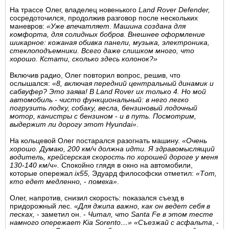
На трассе Олег, владелец новенького
Land Rover Defender,
сосредоточился, продолжив разговор после нескольких
маневров:
«Уже впечатляет
.
Машина создана для
комфорта, для солидных бобров. Внешнее оформление
шикарное: кожаная обивка панели, музыка, электроника,
стеклоподъемники. Всего даже слишком много, что
хорошо. Кстати, сколько здесь колонок?»
Включив радио, Олег повторил вопрос, решив, что
ослышался:
«8, включая передний центральный динамик и
сабвуфер? Это заява! В Land Rover их только 4. Но мой
автомобиль - чисто функциональный: в него легко
погрузить лодку, собаку, весла, бензиновый лодочный
мотор, канистры с бензином - и в путь. Посмотрим,
выдержит ли дорогу этот Hyundai»
.
На кольцевой Олег постарался разогнать машину.
«Очень
хорошо. Думаю, 200 км/ч должна идти. Я здравомыслящий
водитель, крейсерская скорость по хорошей дороге у меня
130-140 км/ч».
Спокойно глядя в окно на автомобили,
которые опережал
ix55,
Эдуард философски отметил:
«Тот,
кто едет медленно, - помеха»
.
Олег, напротив, снизил скорость: показался съезд в
придорожный лес.
«Для джипа важно, как он ведет себя в
песках,
- заметил он. -
Читал, что Santa Fe в этом тесте
намного опережает Kia Sorento…»
«Съезжай с асфальта
, -