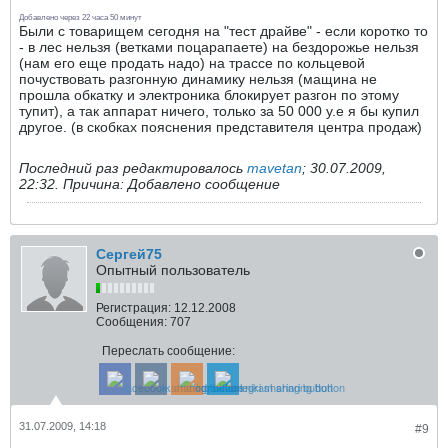
Добавлено через 22 часа 50 минут
Были с товарищем сегодня на "тест драйве" - если коротко то
- в лес нельзя (ветками поцарапаете) на бездорожье нельзя
(нам его еще продать надо) на трассе по кольцевой
почуствовать разгонную динамику нельзя (мащина не
прошла обкатку и электроника блокирует разгон по этому
тупит), а так аппарат ничего, только за 50 000 у.е я бы купил
другое. (в скобках пояснения представителя центра продаж)
Последний раз редактировалось
mavetan
;
30.07.2009,
22:32
.
Причина:
Добавлено сообщение
Сергей75
Опытный пользователь
Регистрация:
12.12.2008
Сообщения:
707
Переслать сообщение:
31.07.2009, 14:18
#9