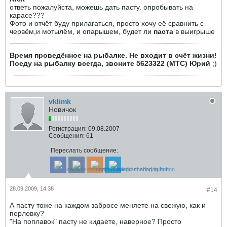
ответь пожалуйста, можешь дать пасту. опробывать на
карасе???
Фото и отчёт буду прилагаться, просто хочу её сравнить с
червём,и мотылём, и опарышем, будет ли
паста
в выигрыше
Время проведённое на рыбалке. Не входит в счёт жизни!
Поеду на рыбалку всегда, звоните 5623322 (МТС) Юрий
;)
vklimk
Новичок
Регистрация:
09.08.2007
Сообщения:
61
Переслать сообщение:
28.09.2009, 14:38
#14
А пасту тоже на каждом забросе меняете на свежую, как и
перловку?
"На поплавок" пасту не кидаете, наверное? Просто