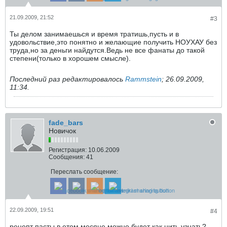
21.09.2009, 21:52
#3
Ты делом занимаешься и время тратишь,пусть и в
удовольствие,это понятно и желающие получить НОУХАУ без
труда,но за деньги найдутся.Ведь не все фанаты до такой
степени(только в хорошем смысле).
Последний раз редактировалось
Rammstein
;
26.09.2009,
11:34
.
fade_bars
Новичок
Регистрация:
10.06.2009
Сообщения:
41
Переслать сообщение:
22.09.2009, 19:51
#4
рецепт пасты в етом месяце можно будет как нить узнать?