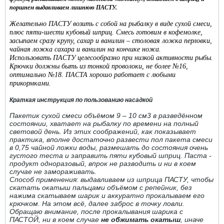
поршнем выдавливаем лишнюю ПАСТУ.
Желательно ПАСТУ возить с собой на рыбалку в виде сухой смеси,
плюс пяти-шести кубовый шприц. Смесь готовим в кофемолке,
засыпаем сразу крупу, сахар и ванилин – столовая ложка перловки,
чайная ложка сахара и ванилин на кончике ножа.
Использовать ПАСТУ целесообразно при низкой активности рыбы.
Крючки должны быть из тонкой проволоки, не более №16,
оптимально №18. ПАСТА хорошо работает с любыми
прикормками.
Краткая инструкция по пользованию насадкой
Пакетик сухой смеси объёмом 9 – 10 см3 в разведённом
состоянии, хватает на рыбалку по времени на полный
световой день. Из этих соображений, как показывает
практика, вполне достаточно развести пол пакета смеси
в 0,75 чайной ложки воды, размешать до состояния очень
густого теста и заправить пяти кубовый шприц. Паста -
продукт одноразовый, впрок не разводить и ни в коем
случае не замораживать.
Способ применения: выдавливаем из шприца ПАСТУ, чтобы
скатать окатыш пальцами объёмом с репейник, без
нажима скатываем шарик и аккуратно прокалываем его
крючком. На этом всё, далее заброс в точку ловли.
Обращаю внимание, после прокалывания шарика с
ПАСТОЙ, ни в коем случае
не обжимать окатыш
, иначе