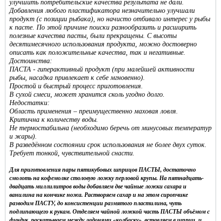
улучшить потребительские качества результата не дали.
Добавления любого пластификатора незначительно улучшали
продукт (с позиции рыбака), но начисто отбивало интерес у рыбы
к пасте. По этой причине поиски разнообразить и расширить
полезные качества пасты, были прекращены. С высоты
десятимесячного использования продукта, можно достоверно
описать как положительные качества, так и негативные.
Достоинства:
ПАСТА - гиперактивный продукт (при малейшей активности
рыбы, насадка привлекает к себе мгновенно).
Простой и быстрый процесс приготовления.
В сухой смеси, может хранится сколь угодно долго.
Недостатки:
Область применения – преимущественно маховая ловля.
Критична к количеству воды.
Не термостабильна (необходимо беречь от минусовых температур
и жары).
В разведённом состоянии срок использования не более двух суток.
Требует тонкой, чувствительной снасти.
Для приготовления пары пятикубовых шприцов ПАСТЫ, достаточно
смолоть на кофемолке столовую ложку перловой крупы. На пятнадцать-
двадцать миллилитров воды добавляем две чайные ложки сахара и
ванилина на кончике ножа. Растворяем сахар и на этом сиропчике
разводим ПАСТУ, до консистенции размятого пластилина, чуть
подлипающего к рукам. Отделяем чайной ложкой часть ПАСТЫ объёмом с
фундук, раскатываем между ладонями «колбаску», вставляем в шприц, и