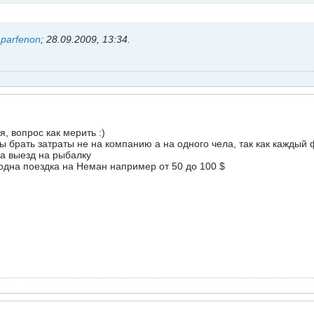
ь
parfenon
;
28.09.2009, 13:34
.
я, вопрос как мерить :)
бы брать затраты не на компанию а на одного чела, так как кажды
на выезд на рыбалку
 одна поездка на Неман например от 50 до 100 $