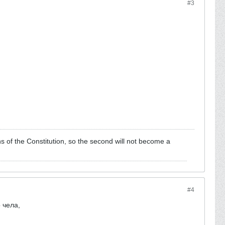
#3
s of the Constitution, so the second will not become a
#4
 чела,