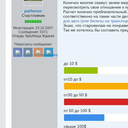
Конечно многие скажут, зачем ме
пересмотреть свое отношение к п
parfenon
Расчет конечно приблизительный, 
Счастливчик
соответственно на такие части де
для авто (или билеты на транспор
Знаю, что старожилам не понрави
Регистрация:
23.10.2007
Так же хотелось бы составить пр
Сообщения:
5371
Откуда:
КрЫНица ЖданЫ
Переслать сообщение:
до 10 $
от10 до $
от30 до 50 $
от 50 до 100 $
свыше 100$