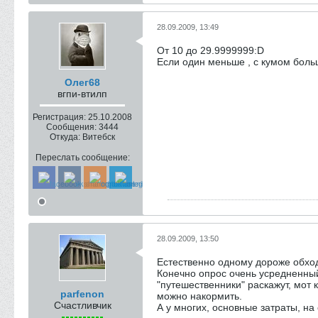
28.09.2009, 13:49
От 10 до 29.9999999:D
Если один меньше , с кумом больш
Олег68
вгпи-втилп
Регистрация:
25.10.2008
Сообщения:
3444
Откуда:
Витебск
Переслать сообщение:
28.09.2009, 13:50
Естественно одному дороже обход
Конечно опрос очень усредненный,
"путешественники" раскажут, мот 
parfenon
можно накормить.
Счастливчик
А у многих, основные затраты, на