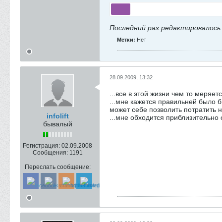
Последний раз редактировалос
Метки:
Нет
28.09.2009, 13:32
...все в этой жизни чем то меряетс
...мне кажется правильней было 
может себе позволить потратить 
infolift
...мне обходится приблизительно
бывалый
Регистрация:
02.09.2008
Сообщения:
1191
Переслать сообщение: