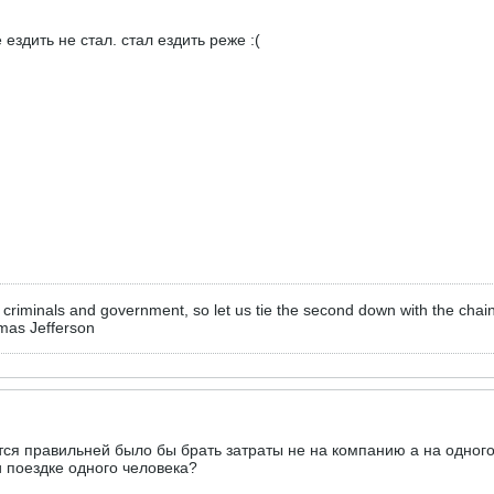
ездить не стал. стал ездить реже :(
criminals and government, so let us tie the second down with the chain
homas Jefferson
ется правильней было бы брать затраты не на компанию а на одного
ри поездке одного человека?