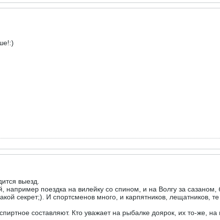
е!:)
ится выезд.
 например поездка на вилейку со спином, и на Волгу за сазаном, б
какой секрет;). И спортсменов много, и карпятников, лещатников, т
 спиртное составляют. Кто уважает на рыбалке доярок, их то-же, на 