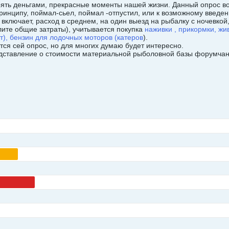
рять деньгами, прекрасные моменты нашей жизни. Данный опрос во
ринципу, поймал-сьел, поймал -отпустил, или к возможному введе
включает, расход в среднем, на один выезд на рыбалку с ночевкой
лите общие затраты), учитывается покупка
наживки , прикормки, жив
т), бензин для лодочных моторов (катеров
).
тся сей опрос, но для многих думаю будет интересно.
едставление о стоимости материальной рыболовной базы форумчан,