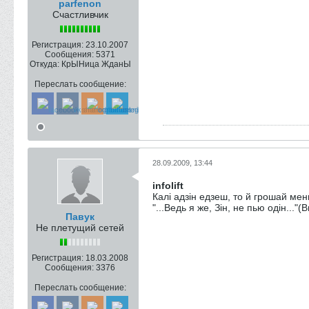
parfenon
Счастливчик
Регистрация:
23.10.2007
Сообщения:
5371
Откуда:
КрЫНица ЖданЫ
Переслать сообщение:
28.09.2009, 13:44
infolift
Калі адзін едзеш, то й грошай мень
"...Ведь я же, Зін, не пью одін..."(
Павук
Не плетущий сетей
Регистрация:
18.03.2008
Сообщения:
3376
Переслать сообщение: