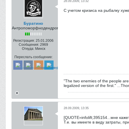
28.09.2009, 13:32
С учетом кризиса на рыбалку хуже 
Буратино
Антропоморфнодендромутант
Регистрация:
25.01.2006
Сообщения:
2969
Откуда:
Минск
Переслать сообщение:
"The two enemies of the people are 
legalized version of the first." ...T
28.09.2009, 13:35
[QUOTE=infolift;395154...мне каж
Т.е. вы имеете в виду затраты, п