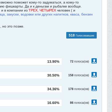
зможно поможет кому-то задуматься, а кому-то
нию фишкарты. Да и к деньгам и рыбалке вообще.
, и в компании из
ТРЕХ, ЧЕТЫРЕХ
человек ( и
ца, закуски, водовки или других напитков, кваса, бензин
 но это позже.
518
Голосовавшие
13.90%
72
голоса(ов)
30.50%
158
голоса(ов)
34.36%
178
голоса(ов)
16.60%
86
голоса(ов)