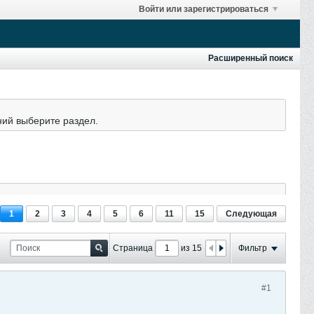
Войти или зарегистрироваться
Расширенный поиск
ний выберите раздел.
1
2
3
4
5
6
11
15
Следующая
Страница
из 15
Фильтр
#1