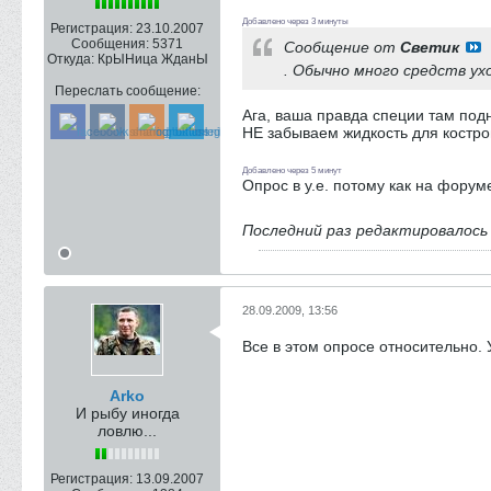
Добавлено через 3 минуты
Регистрация:
23.10.2007
Сообщения:
5371
Сообщение от
Светик
Откуда:
КрЫНица ЖданЫ
. Обычно много средств ух
Переслать сообщение:
Ага, ваша правда специи там подн
НЕ забываем жидкость для костров,
Добавлено через 5 минут
Опрос в у.е. потому как на форуме
Последний раз редактировалос
28.09.2009, 13:56
Все в этом опросе относительно. 
Arko
И рыбу иногда
ловлю...
Регистрация:
13.09.2007