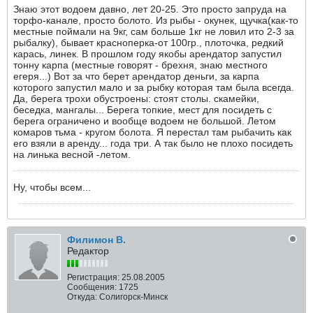
Знаю этот водоем давно, лет 20-25. Это просто запруда на
торфо-канале, просто болото. Из рыбы - окунек, щучка(как-то
местные поймали на 9кг, сам больше 1кг не ловил ито 2-3 за
рыбалку), бывает красноперка-от 100гр., плоточка, редкий
карась, линек. В прошлом году якобы арендатор запустил
тонну карпа (местные говорят - брехня, знаю местного
егеря...) Вот за что берет арендатор деньги, за карпа
которого запустил мало и за рыбку которая там была всегда.
Да, берега трохи обустроены: стоят столы. скамейки,
беседка, мангалы... Берега топкие, мест для посидеть с
берега ограничено и вообще водоем не большой. Летом
комаров тьма - кругом болота. Я перестал там рыбачить как
его взяли в аренду... года три. А так было не плохо посидеть
на линька весной -летом.
Ну, чтобы всем...
Филимон В.
Редактор
Регистрация:
25.08.2005
Сообщения:
1725
Откуда:
Солигорск-Минск