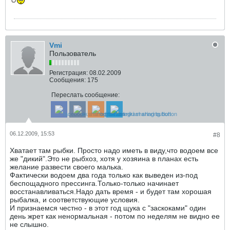
Vmi
Пользователь
Регистрация:
08.02.2009
Сообщения:
175
Переслать сообщение:
06.12.2009, 15:53
#8
Хватает там рыбки. Просто надо иметь в виду,что водоем все
же "дикий".Это не рыбхоз, хотя у хозяина в планах есть
желание развести своего малька.
Фактически водоем два года только как выведен из-под
беспощадного прессинга.Только-только начинает
восстанавливаться.Надо дать время - и будет там хорошая
рыбалка, и соответствующие условия.
И признаемся честно - в этот год щука с "заскоками" один
день жрет как ненормальная - потом по неделям не видно ее
не слышно.