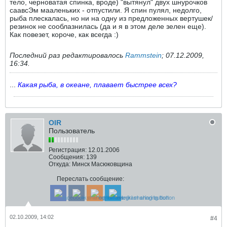
тело, черноватая спинка, вроде) "вытянул" двух шнурочков
саавсЭм мааленьких - отпустили. Я спин пулял, недолго,
рыба плескалась, но ни на одну из предложенных вертушек/
резинок не сооблазнилась (да и я в этом деле зелен еще).
Как повезет, короче, как всегда :)
Последний раз редактировалось
Rammstein
;
07.12.2009,
16:34
.
...
Какая рыба, в океане, плавает быстрее всех?
OIR
Пользователь
Регистрация:
12.01.2006
Сообщения:
139
Откуда:
Минск Масюковщина
Переслать сообщение:
02.10.2009, 14:02
#4