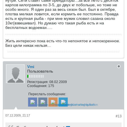
нутри: Сети ставят сами орендаторы...За все лето с десяток
карпов килограмма по 3-5, до двух кг побольше, но тоже не
особо много. Я один раз за весь сезон был. Был в октябре,
плотва мелкая ловится, если кормить ее постоянно. Правда
есть и крупная рыба - при мне мужик словил сазана около
10кг(взвешивал). Но думаю что такая рыба есть и на
бесплатных водоемах.....
Жить интересно пока есть что-то непонятое и непокоренное.
Без цели никак нельзя...
Vmi
Пользователь
Регистрация:
08.02.2009
Сообщения:
175
Переслать сообщение:
07.12.2009, 21:17
#13