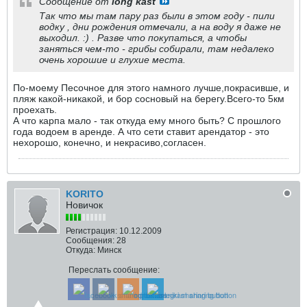
Сообщение от
long kast
Так что мы там пару раз были в этом году - пили
водку , дни рождения отмечали, а на воду я даже не
выходил. :) . Разве что покупаться, а чтобы
заняться чем-то - грибы собирали, там недалеко
очень хорошие и глухие места.
По-моему Песочное для этого намного лучше,покрасивше, и
пляж какой-никакой, и бор сосновый на берегу.Всего-то 5км
проехать.
А что карпа мало - так откуда ему много быть? С прошлого
года водоем в аренде. А что сети ставит арендатор - это
нехорошо, конечно, и некрасиво,согласен.
KORITO
Новичок
Регистрация:
10.12.2009
Сообщения:
28
Откуда:
Минск
Переслать сообщение: