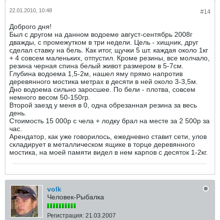
22.01.2010, 10:48
#14
Доброго дня!
Был с другом на данном водоеме август-сентябрь 2008г
дважды, с промежутком в три недели. Цель - хищник, друг
сделал ставку на бель. Как итог, щучки 5 шт. каждая около 1кг
+ 4 совсем маленьких, отпустил. Кроме резины, все молчало,
резина черная спина белый живот размером в 5-7см.
Глубина водоема 1,5-2м, нашел яму прямо напротив
деревянного мостика метрах в десяти в ней около 3-3,5м.
Дно водоема сильно заросшее. По бели - плотва, совсем
немного весом 50-150гр.
Второй заезд у меня в 0, одна обрезанная резина за весь
день.
Стоимость 15 000р с чела + лодку брал на месте за 2 500р за
час.
Арендатор, как уже говорилось, ежедневно ставит сети, улов
складирует в металлическом ящике в торце деревянного
мостика, на моей памяти видел в нем карпов с десяток 1-2кг.
volk
Человек-Рыбалка
Регистрация:
21.03.2007