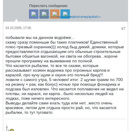
Переслать сообщение:
04.10.2009, 17:06
#7
побывали мы на данном водоёме...
скажу сразу поменьше бы таких платников! Единственный
плюс-трезвый охранник))) холод быд дикий, домики, которые
предоставляются отдыхающим-это обычные строительные
бытовки обшитые вагонкой, ни света ни обогрева...короче
прошли программу на выживание по полной.
Что касается рыбалки, то все те сказки, которые
рассказывает хозяин водоема про огромных карпов и
карасей, про кучу щуки и окуня-это полный бред!!!
ловили с самого утра, 5 человек! итог: 2 щучки грамм по 700
на резину + рак, как бонус) ночью при помощи фонарика и
подсака был изловлен. Что касается поплавочек не видел ни
плотвы, ни карася, ни карпа...было несколько людей на
лодках, тоже ничего интересного.
Выводы делайте сами ехать туда или нет...место очень
красивое, летом для отдыха просто рай, но, что касается
рыбалки, то тут туговато.