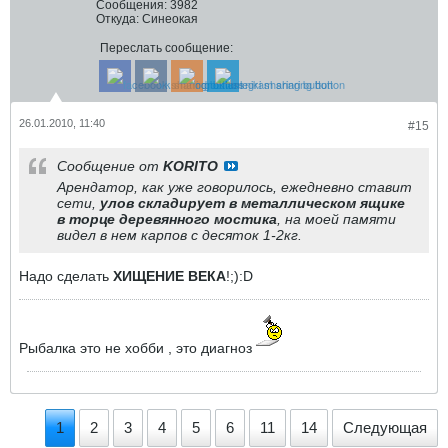
Сообщения:
3982
Откуда:
Синеокая
Переслать сообщение:
26.01.2010, 11:40
#15
Сообщение от
KORITO
Арендатор, как уже говорилось, ежедневно ставит
сети,
улов складирует в металлическом ящике
в торце деревянного мостика
, на моей памяти
видел в нем карпов с десяток 1-2кг.
Надо сделать
ХИЩЕНИЕ ВЕКА
!;):D
Рыбалка это не хобби , это диагноз
1
2
3
4
5
6
11
14
Следующая