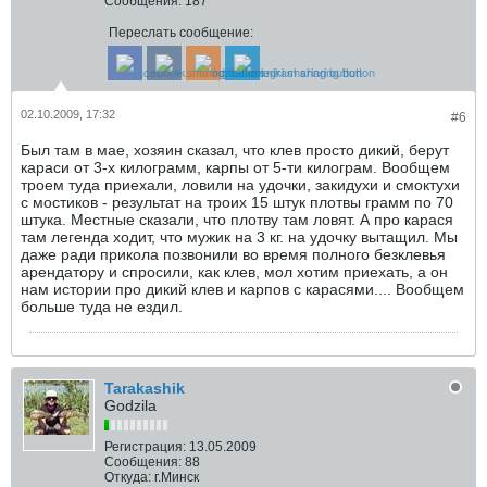
Сообщения:
187
Переслать сообщение:
02.10.2009, 17:32
#6
Был там в мае, хозяин сказал, что клев просто дикий, берут
караси от 3-х килограмм, карпы от 5-ти килограм. Вообщем
троем туда приехали, ловили на удочки, закидухи и смоктухи
с мостиков - результат на троих 15 штук плотвы грамм по 70
штука. Местные сказали, что плотву там ловят. А про карася
там легенда ходит, что мужик на 3 кг. на удочку вытащил. Мы
даже ради прикола позвонили во время полного безклевья
арендатору и спросили, как клев, мол хотим приехать, а он
нам истории про дикий клев и карпов с карасями.... Вообщем
больше туда не ездил.
Tarakashik
Godzila
Регистрация:
13.05.2009
Сообщения:
88
Откуда:
г.Минск