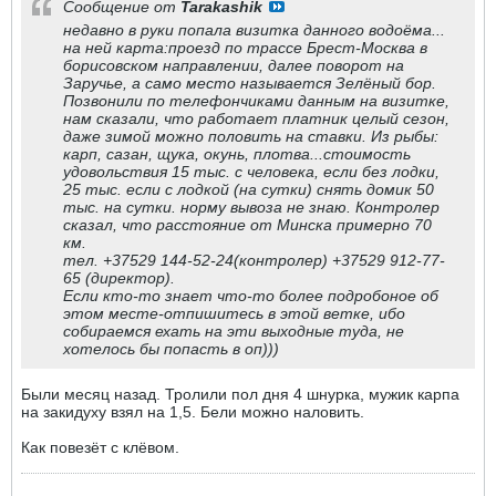
Сообщение от
Tarakashik
недавно в руки попала визитка данного водоёма...
на ней карта:проезд по трассе Брест-Москва в
борисовском направлении, далее поворот на
Заручье, а само место называется Зелёный бор.
Позвонили по телефончиками данным на визитке,
нам сказали, что работает платник целый сезон,
даже зимой можно половить на ставки. Из рыбы:
карп, сазан, щука, окунь, плотва...стоимость
удовольствия 15 тыс. с человека, если без лодки,
25 тыс. если с лодкой (на сутки) снять домик 50
тыс. на сутки. норму вывоза не знаю. Контролер
сказал, что расстояние от Минска примерно 70
км.
тел. +37529 144-52-24(контролер) +37529 912-77-
65 (директор).
Если кто-то знает что-то более подробоное об
этом месте-отпишитесь в этой ветке, ибо
собираемся ехать на эти выходные туда, не
хотелось бы попасть в оп)))
Были месяц назад. Тролили пол дня 4 шнурка, мужик карпа
на закидуху взял на 1,5. Бели можно наловить.
Как повезёт с клёвом.