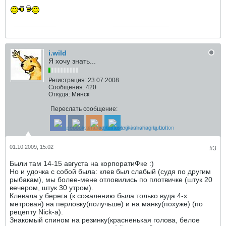
i.wild
Я хочу знать...
Регистрация:
23.07.2008
Сообщения:
420
Откуда:
Минск
Переслать сообщение:
01.10.2009, 15:02
#3
Были там 14-15 августа на корпоратиФке :)
Но и удочка с собой была: клев был слабый (судя по другим
рыбакам), мы более-мене отловились по плотвичке (штук 20
вечером, штук 30 утром).
Клевала у берега (к сожалению была только вуда 4-х
метровая) на перловку(получьше) и на манку(похуже) (по
рецепту Nick-а).
Знакомый спином на резинку(красненькая голова, белое