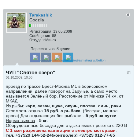
Tarakashik
Godzila
Регистрация:
13.05.2009
Сообщения:
88
Откуда:
г.Минск
Переслать сообщение:
ЧУП "Святое озеро"
#1
01.10.2009, 10:56
проезд по трассе Брест-Москва М1 в борисовском
направлении, далее поворот на Заручье, а само место
называется Зелёный бор. Расстояние от Минска 74 км. от
МКАД
Из рыбы:
карп, сазан, щука, окунь, плотва, линь, раки...
Стоимость отдыха
15 руб. с рыбака.
(беседка, мангал,
дрова) Для отдыхающих без рыбалки -
5 руб на сутки
.
Норма вылова
-
5 кг.
Оборудованные беседки для отдыха имеют розетки с 220 В
С 1 мая разрешена навигация с электро моторами
.
тел. +37529 144-52-24(контролер) +37529 912-77-65